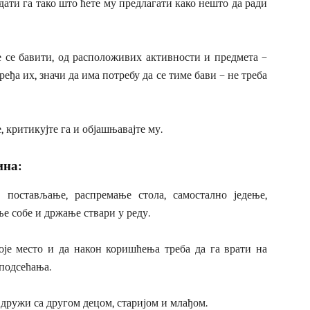
идати га тако што ћете му предлагати како нешто да ради
е се бавити, од расположивих активности и предмета –
еђа их, значи да има потребу да се тиме бави – не треба
, критикујте га и објашњавајте му.
ина:
 постављање, распремање стола, самостално једење,
е собе и држање ствари у реду.
оје место и да након коришћења треба да га врати на
 подсећања.
дружи са другом децом, старијом и млађом.