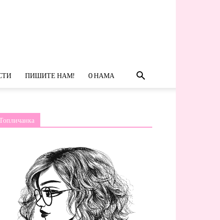
СТИ
ПИШИТЕ НАМ!
O НАМА
Топличанка