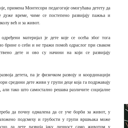
ије, примена Монтесори педагогије омогућава детету да
е дуже време, чиме се постепено развијају пажња и
колу већ и за живот.
одређени материјал је дете које се осећа због тога
лно брине о себи и не тражи помоћ одраслог при сваком
ствено дете и ово су начини на који се развијају
азвоја детета, па је физичком развоју и координацији
ри средини дете живи у групи деце која га подржавају
 али тако што самостално решава различите социјалне
реба да почну одмалена да се уче борби за живот, у
изложено подсмеху и грубости у групи вршњака може
осно да дете развија јаку личност само животом у