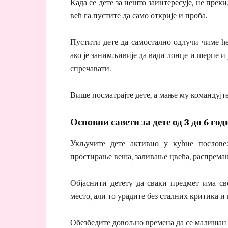
Када се дете за нешто заинтересује, не прек
већ га пустите да само открије и проба.
Пустити дете да самостално одлучи чиме ћ
ако је занимљивије да вади лонце и шерпе и р
спречавати.
Више посматрајте дете, а мање му командујте
Основни савети за дете од 3 до 6 год
Укључите дете активно у кућне послове:
простирање веша, заливање цвећа, распремањ
Објаснити детету да сваки предмет има св
место, али то урадите без сталних критика и
Обезбедите довољно времена да се малишан 