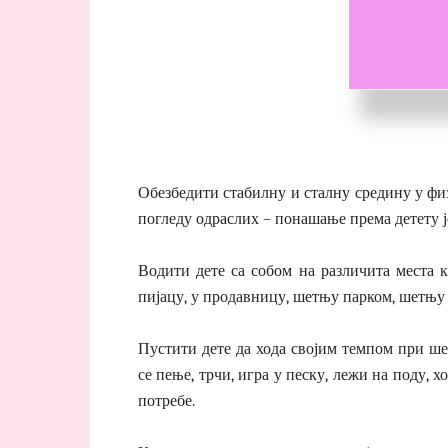
Обезбедити стабилну и сталну средину у фи
погледу одраслих – понашање према детету је
Водити дете са собом на различита места 
пијацу, у продавницу, шетњу парком, шетњу
Пустити дете да хода својим темпом при шет
се пење, трчи, игра у песку, лежи на поду, 
потребе.