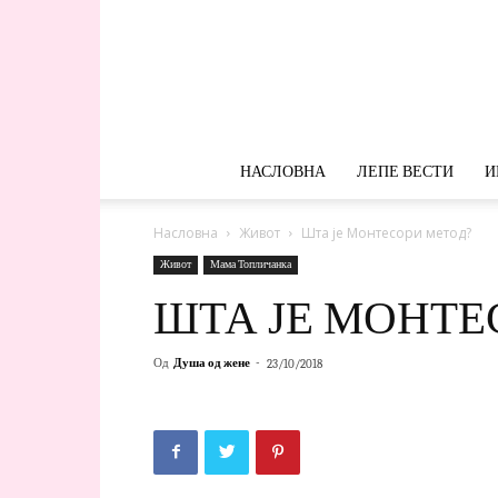
НАСЛОВНА
ЛЕПЕ ВЕСТИ
И
Насловна
Живот
Шта је Монтесори метод?
Живот
Мама Топличанка
ШТА ЈЕ МОНТЕ
Од
Душа од жене
-
23/10/2018