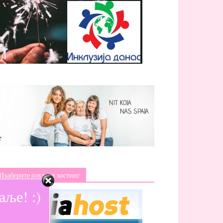
Изаберите поуздан хостинг
ље! :)