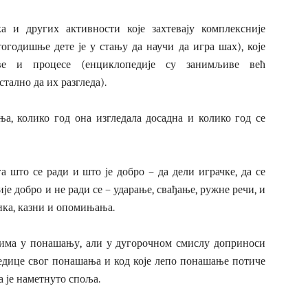
а и других активности које захтевају комплексније
годишње дете је у стању да научи да игра шах), које
ве и процесе (енциклопедије су занимљиве већ
тално да их разгледа).
а, колико год она изгледала досадна и колико год се
а што се ради и што је добро – да дели играчке, да се
је добро и не ради се – ударање, свађање, ружне речи, и
тика, казни и опомињања.
вима у понашању, али у дугорочном смислу доприноси
ледице свог понашања и код које лепо понашање потиче
а је наметнуто споља.