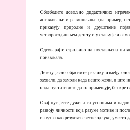
Обезбедите довољно дидактичких играчак
ангажовање и размишљање (на пример, пето
приказују природне и друштвене поја
четворогодишњем детету и у стању је и самос
Одговарајте стрпљиво на постављена питањ
понављала.
Детету јасно објасните разлику између оног
захвали, да замоли када нешто жели, и што ни
онда пустити дете да то примењује, без кри
Овај пут јесте дужи и са успонима и падо
развоју личности која разуме мотиве и пос
изнутра као резултат свесне одлуке, уместо д