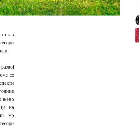
н став
тесори
мљи.
развој
коме се
спекти
године
о њено
ија на
ић, мр
тесори