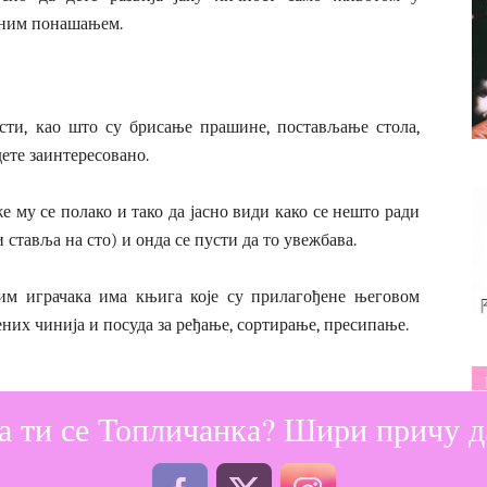
лним понашањем.
сти, као што су брисање прашине, постављање стола,
дете заинтересовано.
е му се полако и тако да јасно види како се нешто ради
 ставља на сто) и онда се пусти да то увежбава.
сим играчака има књига које су прилагођене његовом
них чинија и посуда за ређање, сортирање, пресипање.
а ти се Топличанка? Шири причу да