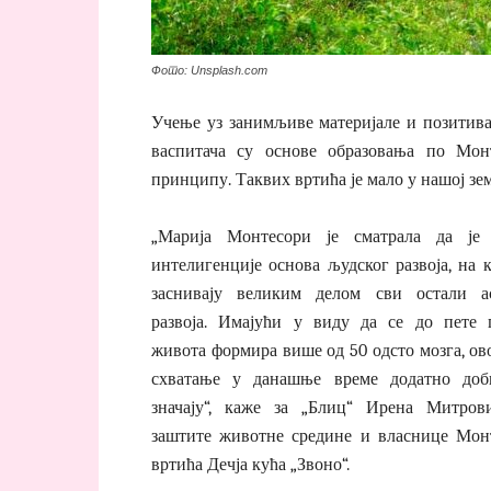
Фото: Unsplash.com
Учење уз занимљиве материјале и позитива
васпитача су основе образовања по Мон
принципу. Таквих вртића је мало у нашој зе
„Марија Монтесори је сматрала да је 
интелигенције основа људског развоја, на 
заснивају великим делом сви остали а
развоја. Имајући у виду да се до пете 
живота формира више од 50 одсто мозга, ов
схватање у данашње време додатно доб
значају“, каже за „Блиц“ Ирена Митров
заштите животне средине и власнице Мон
вртића Дечја кућа „Звоно“.