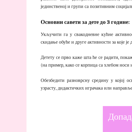
јединственој и групи са позитивним соција
Основни савети за дете до 3 године:
Укључити га у свакодневне кућне активно
скидање обуће и друге активности за које је 
Детету се прво каже шта ће се радити, покаж
(на пример, како се корпица са хлебом носи и
Обезбедити разноврсну средину у којој о
узрасту, дидактичких играчака или направље
Допад