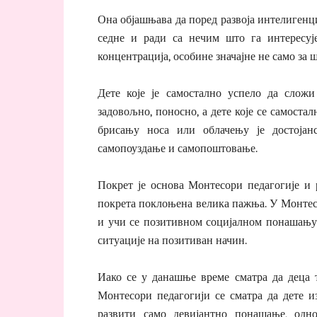
Она објашњава да поред развоја интелигенц
седне и ради са нечим што га интересуј
концентрација, особине значајне не само за ш
Дете које је самостално успело да сложи 
задовољно, поносно, а дете које се самоста
брисању носа или облачењу је достојан
самопоуздање и самопоштовање.
Покрет је основа Монтесори педагогије и р
покрета поклоњена велика пажња. У Монтесо
и учи се позитивном социјалном понашању,
ситуације на позитиван начин.
Иако се у данашње време сматра да деца т
Монтесори педагогији се сматра да дете 
развити само девијантно понашање, одн