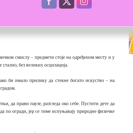
зичком смислу – предмети стоје на одређеном месту и у
 стално, без великих осцилација.
како би имало прилику да стекне богато искуство – на
 градом.
њи, да прави паузе, разгледа око себе. Пустити дете да
хода по огради, јер се тиме испуњавају природне физичке