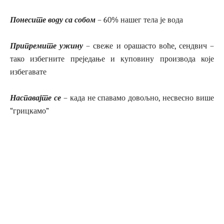
Понесите воду са собом
– 60% нашег тела је вода
Припремите ужину
– свеже и орашасто воће, сендвич –
тако избегните преједање и куповину производа које
избегавате
Наспавајте се
– када не спавамо довољно, несвесно више
“грицкамо”