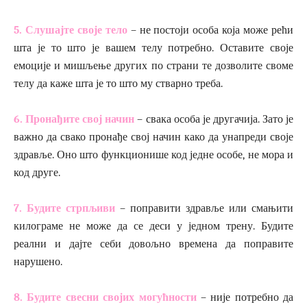
5. Слушајте своје тело
– не постоји особа која може рећи
шта је то што је вашем телу потребно. Оставите своје
емоције и мишљење других по страни те дозволите своме
телу да каже шта је то што му стварно треба.
6. Пронађите свој начин
– свака особа је другачија. Зато је
важно да свако пронађе свој начин како да унапреди своје
здравље. Оно што функционише код једне особе, не мора и
код друге.
7. Будите стрпљиви
– поправити здравље или смањити
килограме не може да се деси у једном трену. Будите
реални и дајте себи довољно времена да поправите
нарушено.
8. Будите свесни својих могућности
– није потребно да