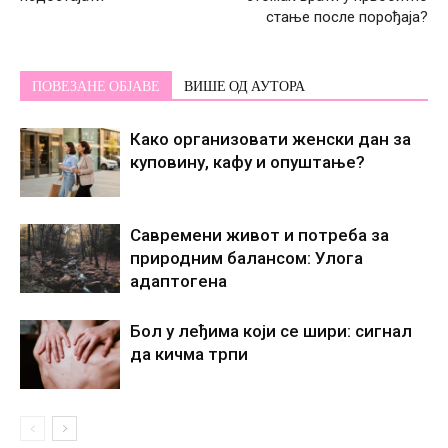
стање после порођаја?
ПОВЕЗАНЕ ОБЈАВЕ
ВИШЕ ОД АУТОРА
Како организовати женски дан за
куповину, кафу и опуштање?
Савремени живот и потреба за
природним балансом: Улога
адаптогена
Бол у леђима који се шири: сигнал
да кичма трпи