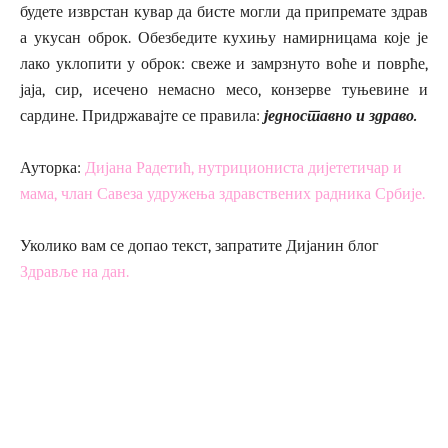
будете изврстан кувар да бисте могли да припремате здрав
а укусан оброк. Обезбедите кухињу намирницама које је
лако уклопити у оброк: свеже и замрзнуто воће и поврће,
јаја, сир, исечено немасно месо, конзерве туњевине и
сардине. Придржавајте се правила:
једноставно и здраво.
Ауторка:
Дијана Радетић, нутрициониста дијететичар и
мама, члан Савеза удружења здравствених радника Србије.
Уколико вам се допао текст, запратите Дијанин блог
Здравље на дан.