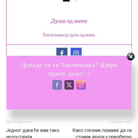
Душа од жене
Топличанка је душа од жене.
Допада ти се Топличанка? Шири
причу даље! :)
Претходни текст
Следећи текст
Једног дана ће вам тако
Како стезник помаже да се
недостајати
стомак врати у првобитно