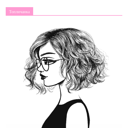
Топличанка