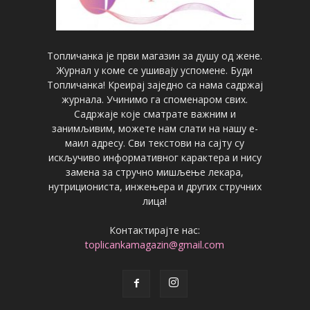
Топличанка је први магазин за душу од жене.
Журнал у коме се ушивају успомене. Буди
Топличанка! Креирај заједно са нама садржај
журнала. Учинимо га споменаром свих.
Садржаје које сматрате важним и
занимљивим, можете нам слати на нашу е-
маил адресу. Сви текстови на сајту су
искључиво информативног карактера и нису
замена за стручно мишљење лекара,
нутрициониста, инжењера и других стручних
лица!
Контактирајте нас:
toplicankamagazin@gmail.com