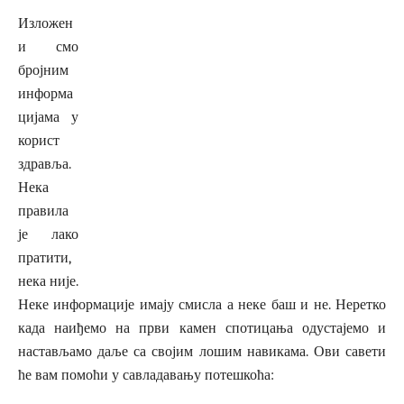
Изложен
и смо
бројним
информа
цијама у
корист
здравља.
Нека
правила
је лако
пратити,
нека није.
Неке информације имају смисла а неке баш и не. Неретко
када наиђемо на први камен спотицања одустајемо и
настављамо даље са својим лошим навикама. Ови савети
ће вам помоћи у савладавању потешкоћа: