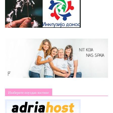
Изаберите поуздан хостинг