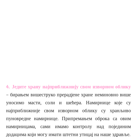
4. Једите храну најприближнију свом изворном облику
– бирањем вишеструко прерадјене хране неминовно више
уносимо масти, соли и шећера. Намирнице које су
најприближније свом изворном облику су хранљиво
пуновредне намирнице. Припремањем оброка са овим
намирницама, сами имамо контролу над појединим
додацима који могу имати штетни утицај на наше здравље.