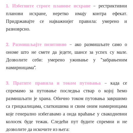
1. Избегните строге планове исхране
– рестриктивни
планови исхране, неретко имају контра ефекат.
Придржавајте се најважнијег правила: умерено и
разноврсно.
2. Размишљајте позитивно
– ако размишљате само о
ономе што не смете да једете, шансе за успех су мале.
Дозволите себи: умерено уживање у “забрањеним
намирницама”.
3. Пратите правила и током путовања
– када се
спремамо за путовање последња ствар о којој ћемо
размишљати је храна. Обично током путовања завршимо
са грицкалицама, слаткишима и свим оним намирницама
које генерално избегавамо а онда враћање у свакодневни
колосек буде тежак. Следећи пут будите спремни и не
дозволите да искочите из њега: