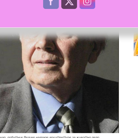
чар, добитник Велике награде архитектуре за животно дело