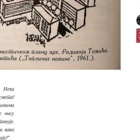
. Нека
 смета!
рковима
е нису
танује.
 и како
ају!“