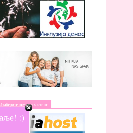
Изаберите поуздан хостинг
ље! :)