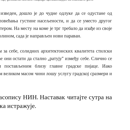
 изведен, дошло је до чудне одлуке да се одустане од
повећања густине насељености, и да се уместо другог
ером. На месту на коме је трг требало да изађе из своје
олином, сада је направљен нови параван.
ам за себе, солидних архитектонских квалитета стилски
е они остати да стално „ратују“ између себе. Слично се
 постављеним близу главне градске пијаце. Иако
м великом масом чини лошу услугу градској сразмери и
часопису НИН. Наставак читајте сутра на
ка истражује
.