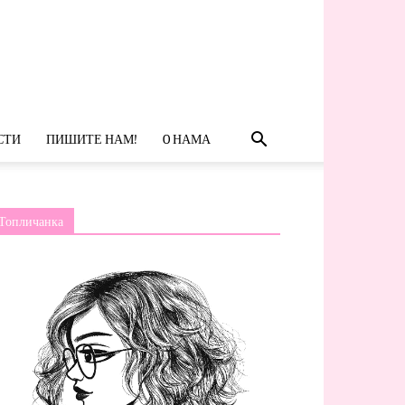
СТИ
ПИШИТЕ НАМ!
O НАМА
Топличанка