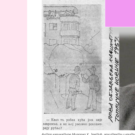
Аутор карикатуре Милорад Х. Јевтић, архитекта и крити