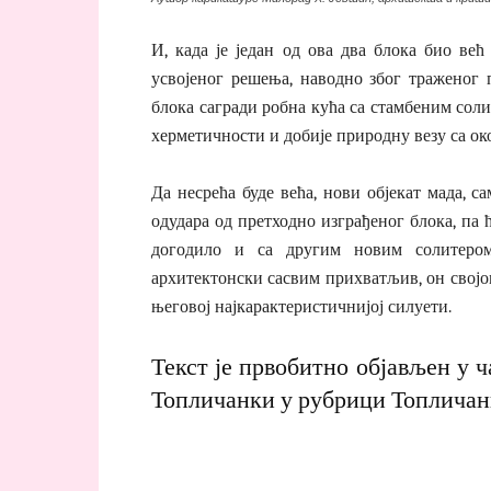
И, када је један од ова два блока био већ
усвојеног решења, наводно због траженог 
блока сагради робна кућа са стамбеним солит
херметичности и добије природну везу са ок
Да несрећа буде већа, нови објекат мада, с
одудара од претходно изграђеног блока, па ћ
догодило и са другим новим солитером
архитектонски сасвим прихватљив, он својо
његовој најкарактеристичнијој силуети.
Текст је првобитно објављен у 
Топличанки у рубрици
Топличан