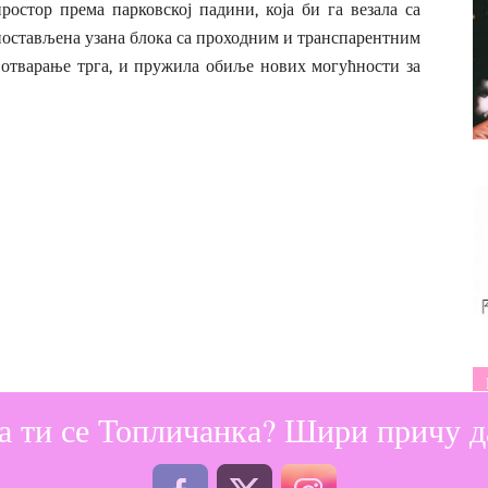
ростор према парковској падини, која би га везала са
постављена узана блока са проходним и транспарентним
отварање трга, и пружила обиље нових могућности за
а ти се Топличанка? Шири причу да