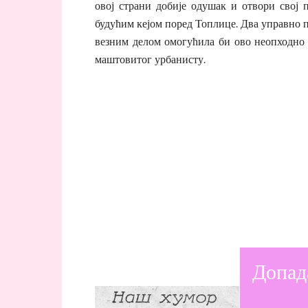
овој страни добије одушак и отвори свој п
будућим кејом поред Топлице. Два управно 
везним делом омогућила би ово неопходно 
маштовитог урбанисту.
Допад