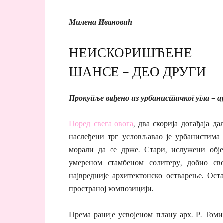
Милена Ивановић
НЕИСКОРИШЋЕНЕ
ШАНСЕ – ДЕО ДРУГИ
Прокупље виђено из урбанистичког угла – а
Поред свега овога
, два скорија догађаја д
наслеђени трг условљавао је урбанистима 
морали да се држе. Стари, ислужени обј
умереном стамбеном солитеру, добио св
највредније архитектонско остварење. Ост
пространој композицији.
Према раније усвојеном плану арх. Р. Томи