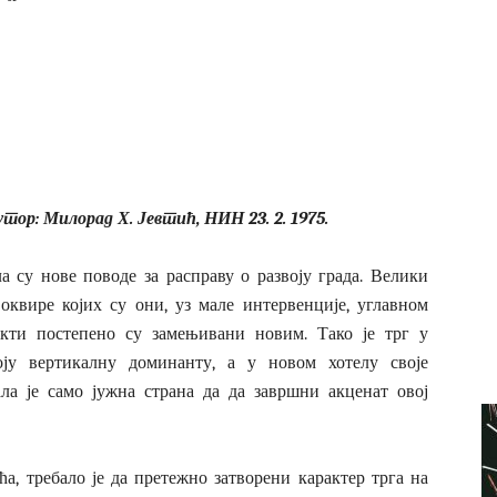
утор: Милорад Х. Јевтић, НИН 23. 2. 1975.
ала су нове поводе за расправу о развоју града. Велики
оквире којих су они, уз мале интервенције, углавном
екти постепено су замењивани новим. Тако је трг у
оју вертикалну доминанту, а у новом хотелу своје
ала је само јужна страна да да завршни акценат овој
ћа, требало је да претежно затворени карактер трга на