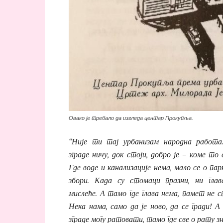
Овако је требало да изгледа центар Прокупља.
“Није ти тај урбанизам народна работа
зграде ничу, док стоји, добро је – коме то
Где воде и канализације нема, мало се о па
збори. Када су стомаци празни, ни глав
мислеће. А тамо где глава нема, памет не с
Нека нама, само да је ново, да се гради! А
зграде могу ратовати, тамо где све о рату зн