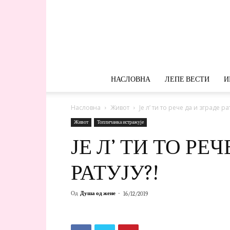
НАСЛОВНА
ЛЕПЕ ВЕСТИ
И
Насловна
Живот
Је л’ ти то рече да и зграде рат
Живот
Топличанка истражује
ЈЕ Л’ ТИ ТО РЕ
РАТУЈУ?!
Од
Душа од жене
-
16/12/2019