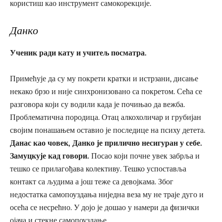
користиш као инструмент самокорекције.
Данко
Ученик ради кату и учитељ посматра.
Примећује да су му покрети кратки и истрзани, дисање
некако брзо и није синхронизовано са покретом. Сећа се
разговора који су водили када је почињао да вежба.
Проблематична породица. Отац алкохоличар и грубијан
својим понашањем оставио је последице на психу детета.
Данас као човек, Данко је прилично несигуран у себе.
Замуцкује кад говори.
Посао који почне увек забрља и
тешко се прилагођава колективу. Тешко успоставља
контакт са људима а још теже са девојкама. Због
недостатка самопоуздања ниједна веза му не траје дуго и
осећа се несрећно. У дојо је дошао у намери да физички
ојача и стекне самопоуздање.