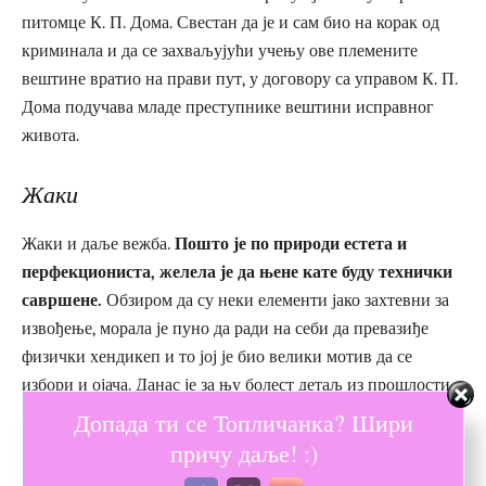
питомце К. П. Дома. Свестан да је и сам био на корак од
криминала и да се захваљујући учењу ове племените
вештине вратио на прави пут, у договору са управом К. П.
Дома подучава младе преступнике вештини исправног
живота.
Жаки
Жаки и даље вежба.
Пошто је по природи естета и
перфекциониста, желела је да њене кате буду технички
савршене.
Обзиром да су неки елементи јако захтевни за
извођење, морала је пуно да ради на себи да превазиђе
физички хендикеп и то јој је био велики мотив да се
избори и ојача. Данас је за њу болест детаљ из прошлости
који ју је спојио са светом Каратеа. Једном приликом
Допада ти се Топличанка? Шири
десило јој се да буде нападнута од стране пијаног
причу даље! :)
насилника у мрачној улици док се у касне сате враћала из