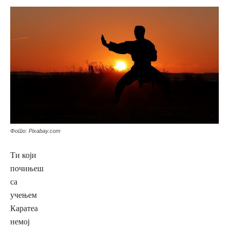
Фото: Pixabay.com
Ти који
почињеш
са
учењем
Каратеа
немој