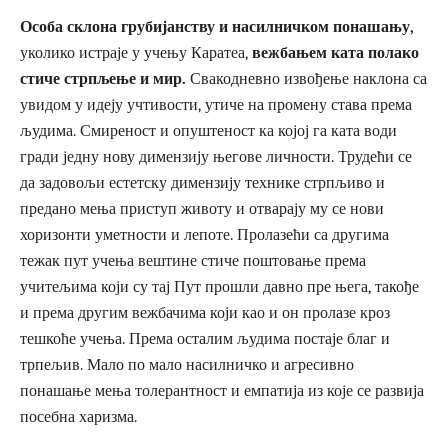
Особа склона грубијанству и насилничком понашању,
уколико истраје у учењу Каратеа,
вежбањем ката полако
стиче стрпљење и мир.
Свакодневно извођење наклона са
увидом у идеју учтивости, утиче на промену става према
људима. Смиреност и опуштеност ка којој га ката води
гради једну нову димензију његове личности. Трудећи се
да задовољи естетску димензију технике стрпљиво и
предано мења приступ животу и отварају му се нови
хоризонти уметности и лепоте. Пролазећи са другима
тежак пут учења вештине стиче поштовање према
учитељима који су тај Пут прошли давно пре њега, такође
и према другим вежбачима који као и он пролазе кроз
тешкоће учења. Према осталим људима постаје благ и
трпељив. Мало по мало насилничко и агресивно
понашање мења толерантност и емпатија из које се развија
посебна харизма.