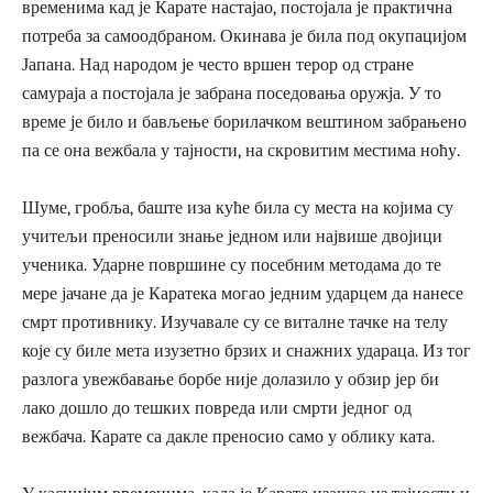
временима кад је Карате настајао, постојала је практична
потреба за самоодбраном. Окинава је била под окупацијом
Јапана. Над народом је често вршен терор од стране
самураја а постојала је забрана поседовања оружја. У то
време је било и бављење борилачком вештином забрањено
па се она вежбала у тајности, на скровитим местима ноћу.
Шуме, гробља, баште иза куће била су места на којима су
учитељи преносили знање једном или највише двојици
ученика. Ударне површине су посебним методама до те
мере јачане да је Каратека могао једним ударцем да нанесе
смрт противнику. Изучавале су се виталне тачке на телу
које су биле мета изузетно брзих и снажних удараца. Из тог
разлога увежбавање борбе није долазило у обзир јер би
лако дошло до тешких повреда или смрти једног од
вежбача. Карате са дакле преносио само у облику ката.