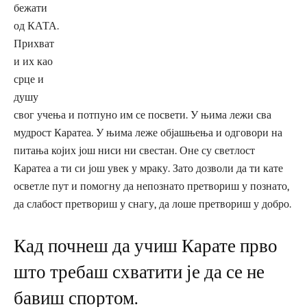
бежати
од КАТА.
Прихват
и их као
срце и
душу
свог учења и потпуно им се посвети. У њима лежи сва
мудрост Каратеа. У њима леже објашњења и одговори на
питања којих још ниси ни свестан. Оне су светлост
Каратеа а ти си још увек у мраку. Зато дозволи да ти кате
осветле пут и помогну да непознато претвориш у познато,
да слабост претвориш у снагу, да лоше претвориш у добро.
Кад почнеш да учиш Карате прво
што требаш схватити је да се не
бавиш спортом.