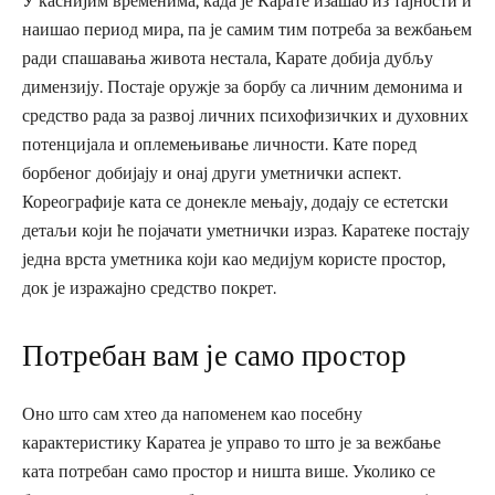
У каснијим временима, када је Карате изашао из тајности и
наишао период мира, па је самим тим потреба за вежбањем
ради спашавања живота нестала, Карате добија дубљу
димензију. Постаје оружје за борбу са личним демонима и
средство рада за развој личних психофизичких и духовних
потенцијала и оплемењивање личности. Кате поред
борбеног добијају и онај други уметнички аспект.
Кореографије ката се донекле мењају, додају се естетски
детаљи који ће појачати уметнички израз. Каратеке постају
једна врста уметника који као медијум користе простор,
док је изражајно средство покрет.
Потребан вам је само простор
Оно што сам хтео да напоменем као посебну
карактеристику Каратеа је управо то што је за вежбање
ката потребан само простор и ништа више. Уколико се