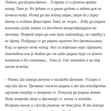
Лагано, достојанствено… Усправи се и рамена врати
назад. Тако је. Не грбави се и диши дубоко и лагано док не
почнеш кату. Немој да ти поглед шара, упери га у једну
тачку и остани фокусиран. Тако, не жури… Хоћу да радиш
неколико пута лагано са посебном концентрацијом на
технику. Покрет мора да има пуну амплитуду, не скраћуј и
не трзај. Потруди се да радиш одлучно без премишљања.
Кад си кренуо нема назад. Ако си погрешио није страшно,
поновићеш али је битно да све што радиш буде са пуном
намером и без оклевања… Тако је. Ово запамти и на тај
начин вежбај.
– Ранко, ти поведи рачуна о чистоћи технике. Успори и
опусти тело. Превише снажно радиш и то ти непотребно
одузима енергију и замараш се. Покушај да радиш мекше.
Нека покрети теку и преливају се, немој се кочити.
Исправи кичму и спусти рамена, не боксујеш. И ти поведи