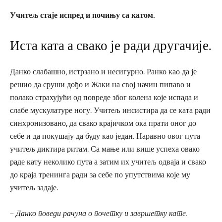
Учитељ стаје испред и почињу са катом.
Иста ката а свако је ради другачије.
Данко слабашно, истрзано и несигурно. Ранко као да је
решио да сруши дођо и Жаки на свој начин пипаво и
полако страхујући од повреде због колена које испада и
слабе мускулатуре ногу. Учитељ инсистира да се ката ради
синхронизовано, да свако крајичком ока прати оног до
себе и да покушају да буду као један. Наравно овог пута
учитељ диктира ритам. Са мање или више успеха овако
раде кату неколико пута а затим их учитељ одваја и свако
до краја тренинга ради за себе по упутствима које му
учитељ задаје.
– Данко поведи рачуна о почетку и завршетку кате.