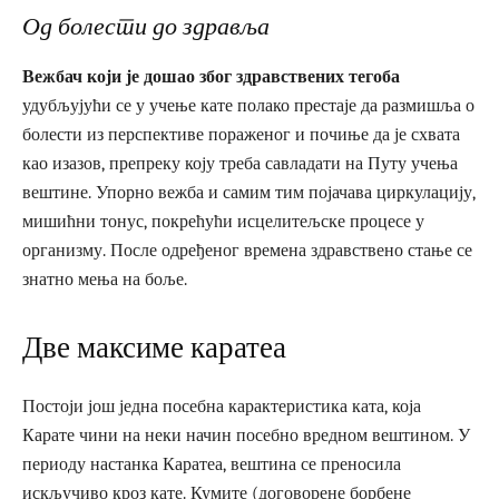
Од болести до здравља
Вежбач који је дошао због здравствених тегоба
удубљујући се у учење кате полако престаје да размишља о
болести из перспективе пораженог и почиње да је схвата
као изазов, препреку коју треба савладати на Путу учења
вештине. Упорно вежба и самим тим појачава циркулацију,
мишићни тонус, покрећући исцелитељске процесе у
организму. После одређеног времена здравствено стање се
знатно мења на боље.
Две максиме каратеа
Постоји још једна посебна карактеристика ката, која
Карате чини на неки начин посебно вредном вештином. У
периоду настанка Каратеа, вештина се преносила
искључиво кроз кате. Кумите (договорене борбене