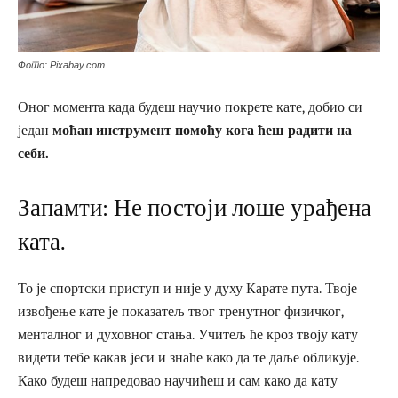
Фото: Pixabay.com
Оног момента када будеш научио покрете кате, добио си
један
моћан инструмент помоћу кога ћеш радити на
себи.
Запамти: Не постоји лоше урађена
ката.
То је спортски приступ и није у духу Карате пута. Твоје
извођење кате је показатељ твог тренутног физичког,
менталног и духовног стања. Учитељ ће кроз твоју кату
видети тебе какав јеси и знаће како да те даље обликује.
Како будеш напредовао научићеш и сам како да кату