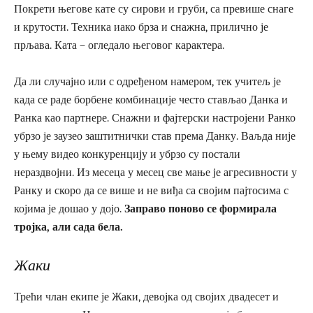
Покрети његове кате су сирови и груби, са превише снаге
и крутости. Техника иако брза и снажна, прилично је
прљава. Ката – огледало његовог карактера.
Да ли случајно или с одређеном намером, тек учитељ је
када се раде борбене комбинације често стављао Данка и
Ранка као партнере. Снажни и фајтерски настројени Ранко
убрзо је заузео заштитнички став према Данку. Ваљда није
у њему видео конкуренцију и убрзо су постали
нераздвојни. Из месеца у месец све мање је агресивности у
Ранку и скоро да се више и не виђа са својим пајтосима с
којима је дошао у дојо.
Заправо поново се формирала
тројка, али сада бела.
Жаки
Трећи члан екипе је Жаки, девојка од својих двадесет и