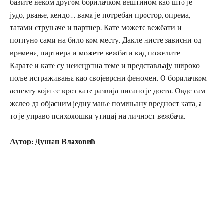
бавите неком другом борилачком вештином као што је
јудо, рвање, кендо… вама је потребан простор, опрема,
татами струњаче и партнер. Кате можете вежбати и
потпуно сами на било ком месту. Дакле нисте зависни од
времена, партнера и можете вежбати кад пожелите.
Карате и кате су неисцрпна теме и представљају широко
поље истраживања као својеврсни феномен. О борилачком
аспекту који се кроз кате развија писано је доста. Овде сам
желео да објасним једну мање помињану вредност ката, а
то је управо психолошки утицај на личност вежбача.
Аутор: Душан Влаховић