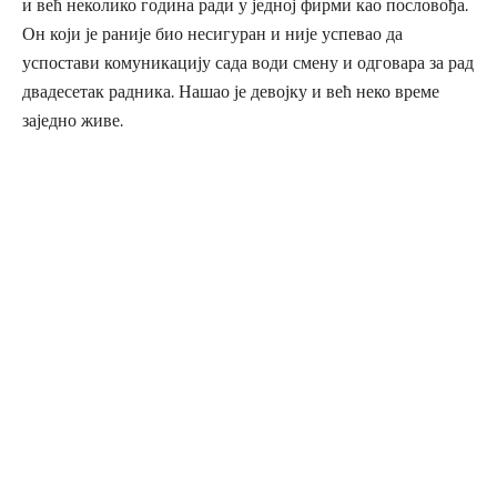
и већ неколико година ради у једној фирми као пословођа.
Он који је раније био несигуран и није успевао да
успостави комуникацију сада води смену и одговара за рад
двадесетак радника. Нашао је девојку и већ неко време
заједно живе.