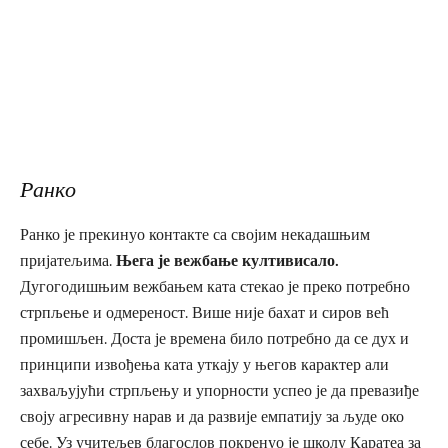
Ранко
Ранко је прекинуо контакте са својим некадашњим
пријатељима.
Њега је вежбање култивисало.
Дугогодишњим вежбањем ката стекао је преко потребно
стрпљење и одмереност. Више није бахат и сиров већ
промишљен. Доста је времена било потребно да се дух и
принципи извођења ката уткају у његов карактер али
захваљујући стрпљењу и упорности успео је да превазиђе
своју агресивну нарав и да развије емпатију за људе око
себе. Уз учитељев благослов покренуо је школу Каратеа за