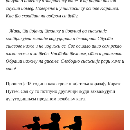
рачуна о почетку и завршетку кате. Кад радиш наклон
спусти поглед. Поверење и учтивост су основе Каратеа.
Кад то схватиш на добром си путу.
– Жаки, ти појачај технику и покушај да снажније
контракујеш мишиће кад удараш и блокираш. Спусти
ставове ниже и не подижи се. Све остало што сам рекао
њима важи и за тебе. Чистоћа технике, став и динамика.
Обрати пажњу на дисање. Слободно снажније ради киме и
киаи!
Прошло је 15 година како троје пријатеља корачају Карате
Путем. Сад су то потпуно другачији људи захваљујући
дугугодишњем преданом вежбању ката.