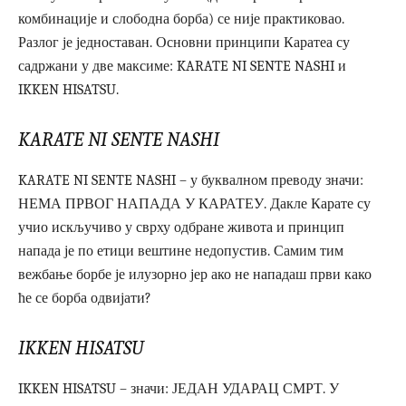
комбинације и слободна борба) се није практиковао.
Разлог је једноставан. Основни принципи Каратеа су
садржани у две максиме: KARATE NI SENTE NASHI и
IKKEN HISATSU.
KARATE NI SENTE NASHI
KARATE NI SENTE NASHI – у буквалном преводу значи:
НЕМА ПРВОГ НАПАДА У КАРАТЕУ. Дакле Карате су
учио искључиво у сврху одбране живота и принцип
напада је по етици вештине недопустив. Самим тим
вежбање борбе је илузорно јер ако не нападаш први како
ће се борба одвијати?
IKKEN HISATSU
IKKEN HISATSU – значи: ЈЕДАН УДАРАЦ СМРТ. У