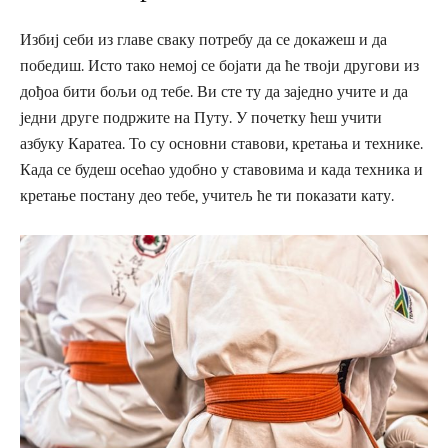
Избиј себи из главе сваку потребу да се докажеш и да
победиш. Исто тако немој се бојати да ће твоји другови из
дођоа бити бољи од тебе. Ви сте ту да заједно учите и да
једни друге подржите на Путу. У почетку ћеш учити
азбуку Каратеа. То су основни ставови, кретања и технике.
Када се будеш осећао удобно у ставовима и када техника и
кретање постану део тебе, учитељ ће ти показати кату.