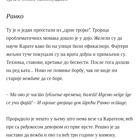
Ранко
Ту је и један преостали из „црне тројке“. Тројица
проблематичних момака дошло је у дојо. Желели су да
науче Карате како би на улици били ефикаснији. Фајтери
жељни туче покуцали су на врата дођоа и примљени су.
Техника, ставови, кретање до бесвести. После тога долази
на ред ката… Нико не помиње борбу, чак не виде ни
старије вежбаче да се боре.
– Ма ово је чисто губљење времена, балет! Идемо негде где
се учи фајт! – И одоше двојица док трећи Ранко остаде.
Прорадило је нешто у њему што нема везе са Каратеом, већ
пре са риђокосом девојком из прве врсте. Решио је да
настави да вежба и ево га већ три године у кимону.