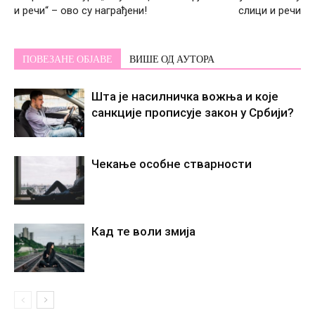
и речи“ – ово су награђени!
слици и речи
ПОВЕЗАНЕ ОБЈАВЕ
ВИШЕ ОД АУТОРА
Шта је насилничка вожња и које
санкције прописује закон у Србији?
Чекање особне стварности
Кад те воли змија