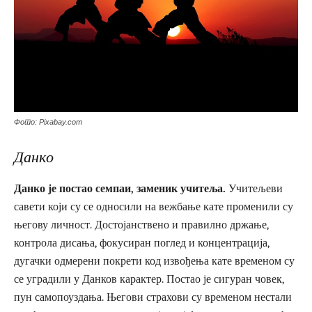
Фото: Pixabay.com
Данко
Данко је постао семпаи, заменик учитеља.
Учитељеви
савети који су се односили на вежбање кате променили су
његову личност. Достојанствено и правилно држање,
контрола дисања, фокусиран поглед и концентрација,
дугачки одмерени покрети код извођења кате временом су
се уградили у Данков карактер. Постао је сигуран човек,
пун самопоуздања. Његови страхови су временом нестали