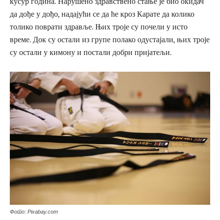
кусур година. Нарушено здравствено стање је био окидач
да дође у дођо, надајући се да ће кроз Карате да колико
толико поврати здравље. Њих троје су почели у исто
време. Док су остали из групе полако одустајали, њих троје
су остали у кимону и постали добри пријатељи.
Фото: Pixabay.com