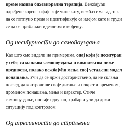
време назива бихевиорална терапија.
Вежбајући
одређене кореографије које чине кату, вежбач има задатак
да се потпуно преда и идентификује са идејом кате и труди
се да се приближи идеалном извођењу.
Од несигурности до самопоуздања
Као што смо видели на примерима,
онај који је несигуран
у себе, са мањком самопоуздања и комплексом ниже
вредности, полако вежбајући мења свој устаљени модел
понашања.
Учи да се држи достојанствено, да не склања
поглед, да контролише своје дисање и покрет и временом,
променом понашања, мења и карактер. Стиче
самопоуздање, постаје одлучан, храбар и учи да држи
ситуацију под контролом.
Од агресивности до стрпљења