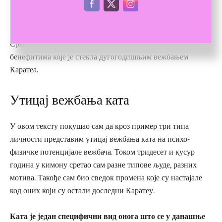
града. Фокус и мир који је стекла дугогодишњим
вежбањем спасли су је налета панике. Остала је хладна и
прибрана и успела да ситуацију стави под контролом.
Срећом све се завршило добро и опет захваљујући
бенефитима које је стекла дугогодишњим вежбањем
Каратеа.
Утицај вежбања ката
У овом тексту покушао сам да кроз пример три типа
личности представим утицај вежбања ката на психо-
физичке потенцијале вежбача. Током тридесет и кусур
година у кимону сретао сам разне типове људе, разних
мотива. Такође сам био сведок промена које су настајале
код оних који су остали доследни Каратеу.
Ката је један специфични вид онога што се у данашње