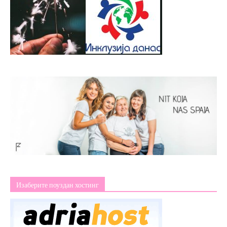
Изаберите поуздан хостинг