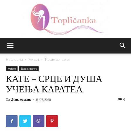
Топличанка
Насловна
Живот
Ћоше за њега
Живот
Ћоше за њега
КАТЕ – СРЦЕ И ДУША
УЧЕЊА КАРАТЕА
Од
Душа од жене
-
0
16/07/2020