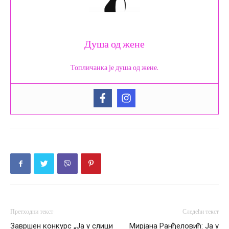
Душа од жене
Топличанка је душа од жене.
Претходни текст
Следећи текст
Завршен конкурс „Ја у слици
Мирјана Ранђеловић: Ја у