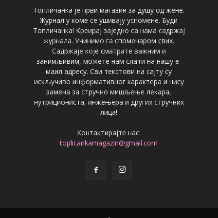
Топличанка је први магазин за душу од жене.
Журнал у коме се ушивају успомене. Буди
Топличанка! Креирај заједно са нама садржај
журнала. Учинимо га споменаром свих.
Садржаје које сматрате важним и
занимљивим, можете нам слати на нашу е-
маил адресу. Сви текстови на сајту су
искључиво информативног карактера и нису
замена за стручно мишљење лекара,
нутрициониста, инжењера и других стручних
лица!
Контактирајте нас:
toplicankamagazin@gmail.com