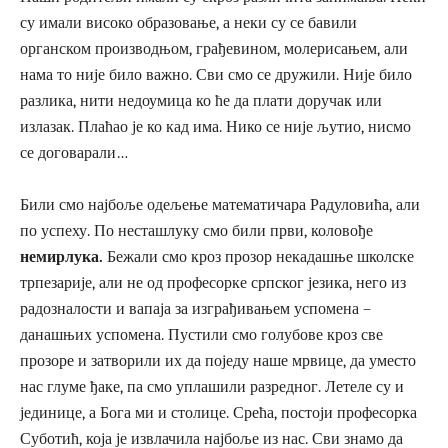
су имали високо образовање, а неки су се бавили
органском производњом, грађевином, молерисањем, али
нама то није било важно. Сви смо се дружили. Није било
разлика, нити недоумица ко ће да плати доручак или
излазак. Плаћао је ко кад има. Нико се није љутио, нисмо
се договарали…
Били смо најбоље одељење математичара Радуловића, али
по успеху. По несташлуку смо били први, коловође
немирлука.
Бежали смо кроз прозор некадашње школске
трпезарије, али не од професорке српског језика, него из
радозналости и вапаја за изграђивањем успомена –
данашњих успомена. Пустили смо голубове кроз све
прозоре и затворили их да поједу наше мрвице, да уместо
нас глуме ђаке, па смо уплашили разредног. Летеле су и
јединице, а Бога ми и столице. Срећа, постоји професорка
Суботић, која је извлачила најбоље из нас. Сви знамо да