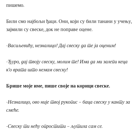
пишемо.
Били смо најбољи ђаци. Они, који су били танани у учењу,
зајмили су свеске, док не поправе оцене.
-Васиљевићу, незналицо! Дај свеску да те ја оценим!
-Ђуро, дај твоју свеску, молим те! Има да ми залепи кеца
к’о врата што немам свеску!
Брише моје име, пише своје на корици свеске.
-Незналицо, ово није твој рукопис – баца свеску у канту за
смеће.
-Свеску ти нећу опростити – љутила сам се.