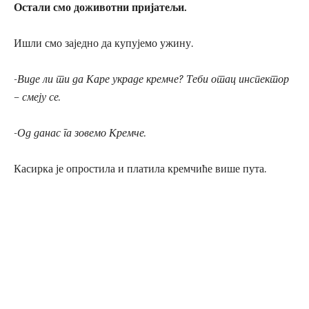
Остали смо доживотни пријатељи.
Ишли смо заједно да купујемо ужину.
-Виде ли ти да Каре украде кремче? Теби отац инспектор
– смеју се.
-Од данас га зовемо Кремче.
Касирка је опростила и платила кремчиће више пута.