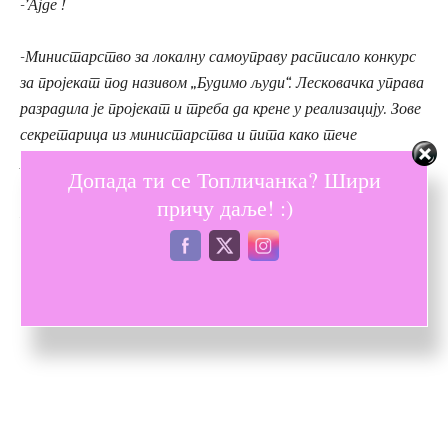
-’Ајде !
-Министарство за локалну самоуправу расписало конкурс
за пројекат под називом „Будимо људи“. Лесковачка управа
разрадила је пројекат и треба да крене у реализацију. Зове
секретарица из министарства и пита како тече
реализација и шта они заправо раде. Лесковчанин одговара:
Допада ти се Топличанка? Шири
„Кад ујутру кренемо на посао, идемо од врата до врата и
причу даље! :)
БУДИМО ЉУДИ!“
–
Ми не „будимо људи“, али будемо људи. То је одлика наше
генерације.