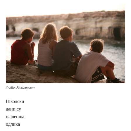
Фото: Pixabay.com
Школски
дани су
најлепша
одлика