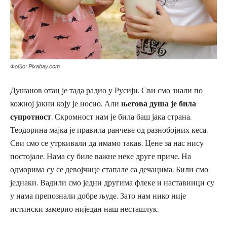
Фото: Pixabay.com
Душанов отац је тада радио у Русији. Сви смо знали по
кожној јакни коју је носио. Али
његова душа је била
супротност
. Скромност нам је била баш јака страна.
Теодорина мајка је правила ранчеве од разнобојних кеса.
Сви смо се утркивали да имамо такав. Цене за нас нису
постојале. Нама су биле важне неке друге приче. На
одморима су се девојчице стапале са дечацима. Били смо
једнаки. Вадили смо једни другима флеке и наставници су
у нама препознали добре људе. Зато нам нико није
истински замерио ниједан наш несташлук.