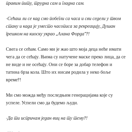
правим питу, трудна сам и гладна сам.
-Сећаш ли се кад смо побегли са часа и сви седели у твом
стану и када је уместо часописа за рекреацију, Душан
грешком на киоску украо „Алана Форда“?!
Свега се сећам. Само ми је жао што моја деца неће имати
чега да се сећају. Њима су натучене маске преко лица, да се
не виде и не осећају. Они се боре за добар телефон и
татина брза кола. Што их нисам родила у неко боље
време?!
Ми смо можда међу последњим генерацијама које су
успеле. Успели смо да будемо људи.
-Да ти испричам један виц на ту тему?!