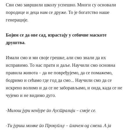
Сви смо завршили школу успешно. Многи су основали
породице и деца нам се друже. То је богатство наше
генерације.
Бојим се да ове сад, израстају у себичне маскоте
друштва.
Имали смо и ми своје грешке, али смо знали да их
исправимо. То нас прати и даље. Научили смо основна
правила живота – да не повређујемо, да се помажемо,
бодримо и сећамо где год да смо… Научили смо да се
искрено волимо и да се не заборављамо, и онда, када се не
чујемо и не видимо дуго.
-Милош јури кенгуре по Аустралији – смеје се.
-Ти јуриш момке по Прокупљу – плачем од смеха. А ја