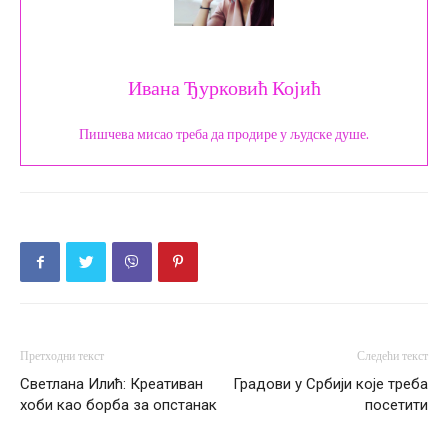
Ивана Ђурковић Којић
Пишчева мисао треба да продире у људске душе.
Претходни текст
Следећи текст
Светлана Илић: Креативан
Градови у Србији које треба
хоби као борба за опстанак
посетити