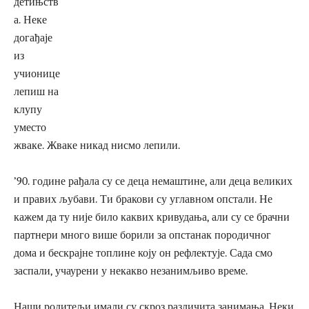
детињств
а. Неке
догађаје
из
учионице
лепиш на
клупу
уместо
жваке. Жваке никад нисмо лепили.
’90. године рађала су се деца немаштине, али деца великих
и правих љубави. Ти бракови су углавном опстали. Не
кажем да ту није било каквих кривудања, али су се брачни
партнери много више борили за опстанак породичног
дома и бескрајне топлине коју он рефлектује. Сада смо
заспали, учаурени у некакво незанимљиво време.
Наши родитељи имали су скроз различита занимања. Неки