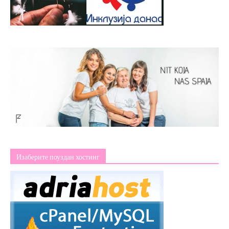
Изаберите поуздан хостинг