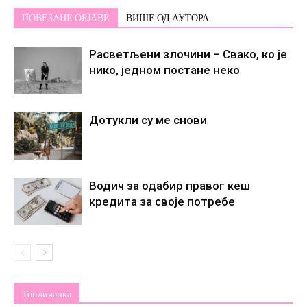
ПОВЕЗАНЕ ОБЈАВЕ
ВИШЕ ОД АУТОРА
Расветљени злочини – Свако, ко је
нико, једном постане некo
Дотукли су ме снови
Водич за одабир правог кеш
кредита за своје потребе
Топличанка