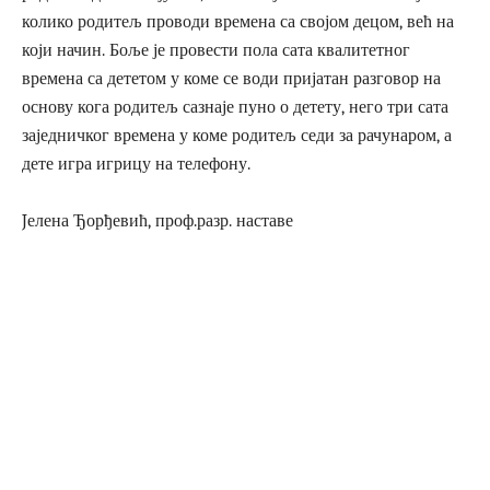
колико родитељ проводи времена са својом децом, већ на
који начин. Боље је провести пола сата квалитетног
времена са дететом у коме се води пријатан разговор на
основу кога родитељ сазнаје пуно о детету, него три сата
заједничког времена у коме родитељ седи за рачунаром, а
дете игра игрицу на телефону.
Jелена Ђорђевић, проф.разр. наставе