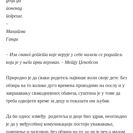
деци да
понекад
погреше.
–
Махатма
Ганди
– Иза сваког детета које верује у себе налази се родитељ
који је у њега први веровао. – Метју Џекобсон
Природно је да сваки родитељ највише воли своје дете. Без
обзира на то колико дуго времена проводимо на послу и у
завршавању свакодневних обавеза, суштина је у томе да
треба одвојити време за децу и показати им љубав.
Да би однос између родитеља и деце био здрав, неопходно
је да у међусобној комуникацији постоји уважавање,
поверење и разговор, без обзира на то да ли је реч о малом