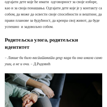
одгајати дете које ће имати одговорност за своје изборе,
као и за своја понашања. Одгајати дете које је у контакту са
собом, да може да освести своје способности и вештине, да
прави планове за будућност, да креира свој живот, да буде
успешно и задовољно собом.
Родитељска улога, родитељски
идентитет
– Лакше би било васпитавати децу када би она имала само
уши, а не и очи. –
Д.Радовић