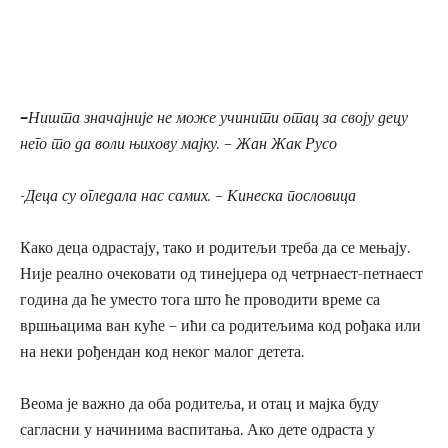
–
Ништа значајније не може учинити отац за своју децу
него то да воли њихову мајку. –
Жан Жак Русо
-Деца су огледала нас самих. –
Кинеска пословица
Како деца одрастају, тако и родитељи треба да се мењају.
Није реално очековати од тинејџера од четрнаест-петнаест
година да ће уместо тога што ће проводити време са
вршњацима ван куће – ићи са родитељима код рођака или
на неки рођендан код неког малог детета.
Веома је важно да оба родитеља, и отац и мајка буду
сагласни у начинима васпитања. Ако дете одраста у