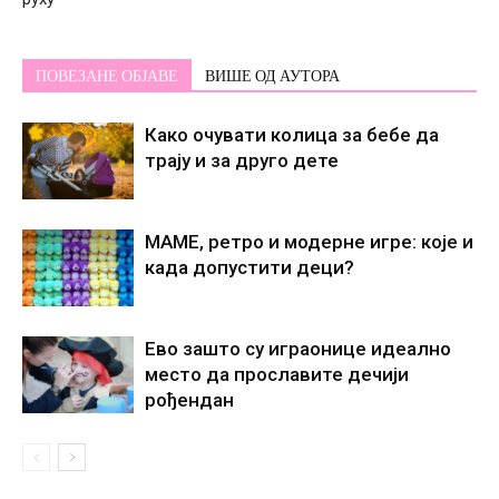
ПОВЕЗАНЕ ОБЈАВЕ
ВИШЕ ОД АУТОРА
Како очувати колица за бебе да
трају и за друго дете
МАМЕ, ретро и модерне игре: које и
када допустити деци?
Ево зашто су играонице идеално
место да прославите дечији
рођендан