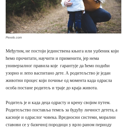
Pexels.com
Међутим, не постоји јединствена књига или уџбеник који
ћемо прочитати, научити и применити, јер нема
универзалног правила које гарантује да ћемо подићи
узорно и лепо васпитано дете. А родитељство је један
животни процес који почиње од момента када одрасла
особа постане родитељ и траје до краја живота.
Родитељ је и када деца одрасту и крену својим путем.
Родитељство поставља темељ за будућу личност детета, а
касније и одраслог човека. Вредносни системи, морални
ставови се у базичној породици у врло раном периоду