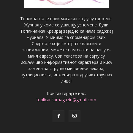
Топличанка је први магазин за душу од жене.
Журнал у коме се ушивају успомене. Буди
Топличанка! Креирај заједно са нама садржај
журнала. Учинимо га споменаром свих.
Садржаје које сматрате важним и
занимљивим, можете нам слати на нашу е-
маил адресу. Сви текстови на сајту су
искључиво информативног карактера и нису
замена за стручно мишљење лекара,
нутрициониста, инжењера и других стручних
лица!
Контактирајте нас:
toplicankamagazin@gmail.com