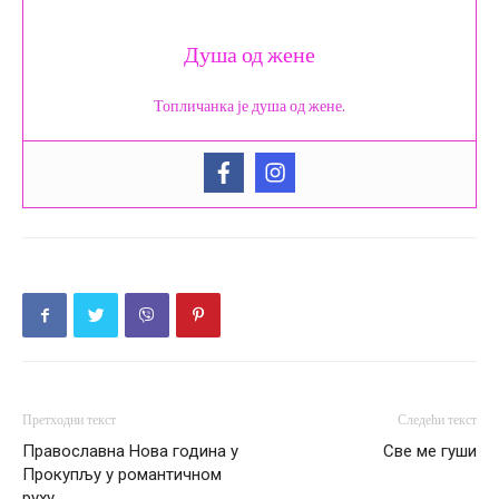
Душа од жене
Топличанка је душа од жене.
Претходни текст
Следећи текст
Православна Нова година у
Све ме гуши
Прокупљу у романтичном
руху