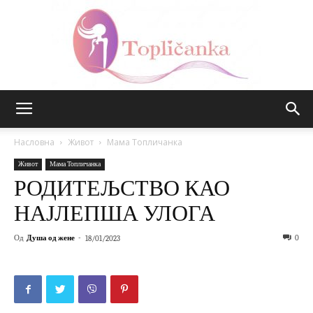
Топличанка
Насловна
Живот
Мама Топличанка
Живот
Мама Топличанка
РОДИТЕЉСТВО КАО
НАЈЛЕПША УЛОГА
Од
Душа од жене
-
0
18/01/2023