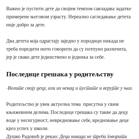
Важно је пустити дете да својим темпом савладава задатке
примерене његовом узрасту. Нереално сагледавање детета
није добро за дете.
Два детета која одрастају заједно у породици никада не
треба поредити нити говорити да су потпуно различита,
јер је свако дете јединствено и јединка за себе.
Последице грешака у родитељству
-Волите своју децу, али их некад и пустите и верујте у њих.
Родитељство је увек актуелна тема присутна у свим
књижевним делима. Последице грешака су такве да децу
воде у несигурност, невредновање себе, вредновање деце
кроз успех у школи.
Душко Радовић је рекао:
Деци никада не треба говорити