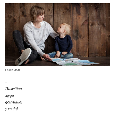
Pexels.com
–
Паметни
људи
допуштај
у својој