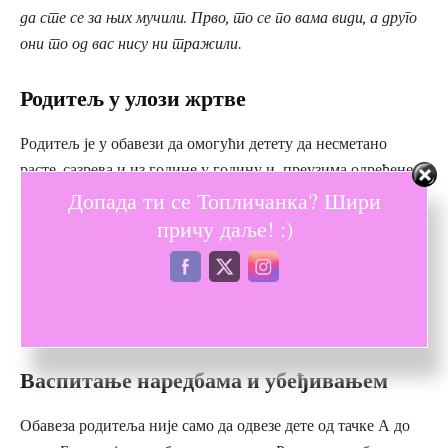
да сте се за њих мучили. Прво, то се по вама види, а друго
они то од вас нису ни тражили
.
Родитељ у улози жртве
Родитељ је у обавези да омогући детету да несметано
расте, сазрева и из године у годину и преузима одређене
Допада ти се Топличанка? Шири
одговорности за себе. Родитељ од себе прави жртву онда
када узме превише на себе. Ситуација у којој ће се родитељ
причу даље! :)
осетити као жртва је када се родитељ тинејџера понаша и
ради уместо детета нешто што је било у реду радити када је
дете имало пет-шест година, али није и са шеснаест-
седамнаест.
Васпитање наредбама и убеђивањем
Обавеза родитеља није само да одвезе дете од тачке А до