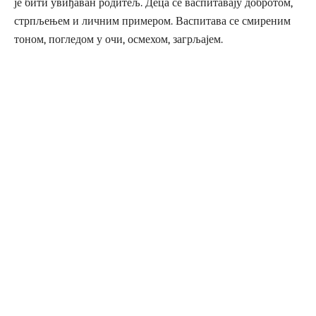
је бити увиђаван родитељ. Деца се васпитавају добротом,
стрпљењем и личним примером. Васпитава се смиреним
тоном, погледом у очи, осмехом, загрљајем.