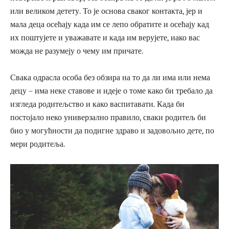
или великом детету. То је основа сваког контакта, јер и
мала деца осећају када им се лепо обратите и осећају кад
их поштујете и уважавате и када им верујете, иако вас
можда не разумеју о чему им причате.
Свака одрасла особа без обзира на то да ли има или нема
децу – има неке ставове и идеје о томе како би требало да
изгледа родитељство и како васпитавати. Када би
постојало неко универзално правило, сваки родитељ би
био у могућности да подигне здраво и задовољно дете, по
мери родитеља.