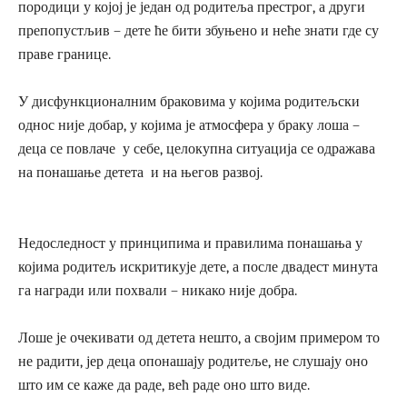
породици у којој је један од родитеља престрог, а други
препопустљив – дете ће бити збуњено и неће знати где су
праве границе.
У дисфункционалним браковима у којима родитељски
однос није добар, у којима је атмосфера у браку лоша –
деца се повлаче у себе, целокупна ситуација се одражава
на понашање детета и на његов развој.
Недоследност у принципима и правилима понашања у
којима родитељ искритикује дете, а после двадест минута
га награди или похвали – никако није добра.
Лоше је очекивати од детета нешто, а својим примером то
не радити, јер деца опонашају родитеље, не слушају оно
што им се каже да раде, већ раде оно што виде.