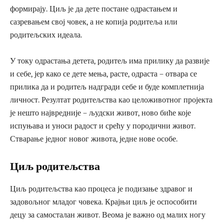
формирају. Циљ је да дете постане одрастањем и
сазревањем свој човек, а не копија родитеља или
родитељских идеала.
У току одрастања детета, родитељ има прилику да развије
и себе, јер како се дете мења, расте, одраста – отвара се
прилика да и родитељ надгради себе и буде комплетнија
личност. Резултат родитељства као целоживотног пројекта
је нешто највредније – људски живот, ново биће које
испуњава и уноси радост и срећу у породични живот.
Стварање једног новог живота, једне нове особе.
Циљ родитељства
Циљ родитељства као процеса је подизање здравог и
задовољног младог човека. Крајњи циљ је оспособити
децу за самосталан живот. Веома је важно од малих ногу