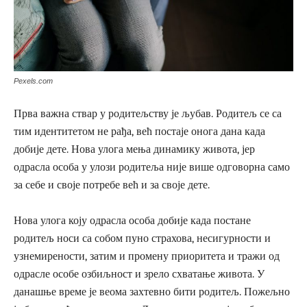
Pexels.com
Прва важна ствар у родитељству је љубав. Родитељ се са
тим идентитетом не рађа, већ постаје онога дана када
добије дете. Нова улога мења динамику живота, јер
одрасла особа у улози родитеља није више одговорна само
за себе и своје потребе већ и за своје дете.
Нова улога коју одрасла особа добије када постане
родитељ носи са собом пуно страхова, несигурности и
узнемирености, затим и промену приоритета и тражи од
одрасле особе озбиљност и зрело схватање живота. У
данашње време је веома захтевно бити родитељ. Пожељно