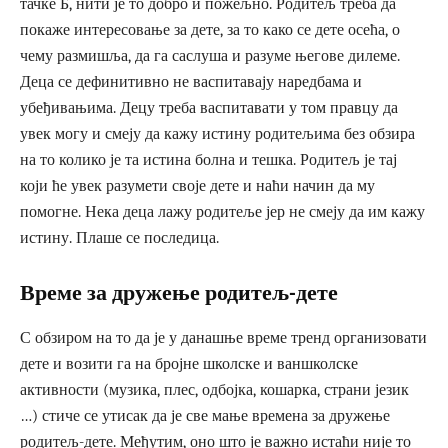
тачке Б, нити је то добро и пожељно. Родитељ треба да
покаже интересовање за дете, за то како се дете осећа, о
чему размишља, да га саслуша и разуме његове дилеме.
Деца се дефинитивно не васпитавају наредбама и
убеђивањима. Децу треба васпитавати у том правцу да
увек могу и смеју да кажу истину родитељима без обзира
на то колико је та истина болна и тешка. Родитељ је тај
који ће увек разумети своје дете и наћи начин да му
помогне. Нека деца лажу родитеље јер не смеју да им кажу
истину. Плаше се последица.
Време за дружење родитељ-дете
С обзиром на то да је у данашње време тренд организовати
дете и возити га на бројне школске и ваншколске
активности (музика, плес, одбојка, кошарка, страни језик
…) стиче се утисак да је све мање времена за дружење
родитељ-дете. Међутим, оно што је важно истаћи није то