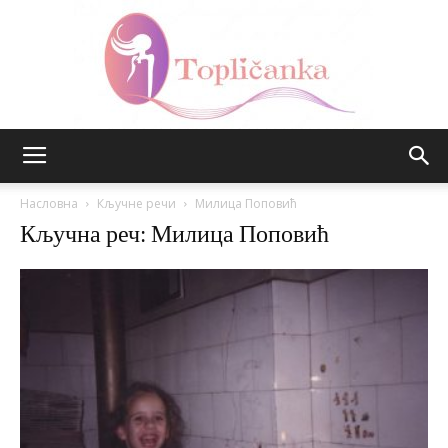
Топличанка
Насловна
Кључне речи
Милица Поповић
Кључна реч: Милица Поповић