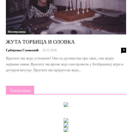
Инспирација
ЖУТА ТОРБИЦА И ОЛОВКА
-
Србијанка Станковић
16/11/2018
0
Вратите ми моје успомене! Оне из детињства пре свих, оне којих
најмање имам. Вратите ми време које сам провела у безбрижној игри и
дечијем весељу. Вратите ми пријатеље који...
Топличанка