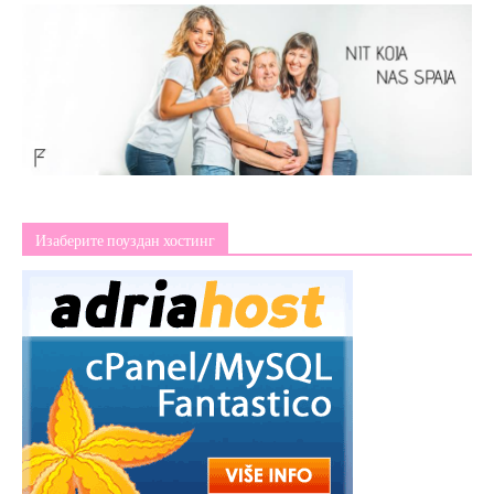
Изаберите поуздан хостинг