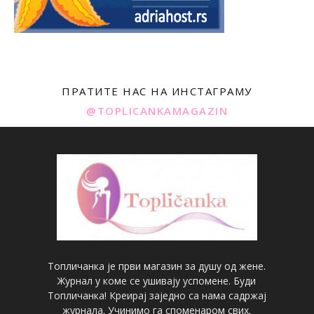
ПРАТИТЕ НАС НА ИНСТАГРАМУ
@TOPLICANKAMAGAZIN
Топличанка је први магазин за душу од жене.
Журнал у коме се ушивају успомене. Буди
Топличанка! Креирај заједно са нама садржај
журнала. Учинимо га споменаром свих.