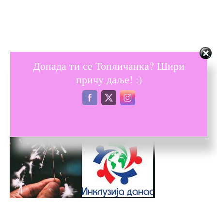
Допада ти се Топличанка? Шири
причу даље! :)