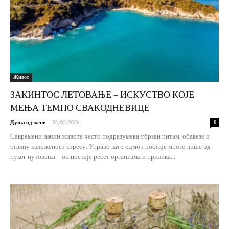
Живот
ЗАКИНТОС ЛЕТОВАЊЕ – ИСКУСТВО КОЈЕ
МЕЊА ТЕМПО СВАКОДНЕВИЦЕ
-
Душа од жене
24/02/2026
0
Савремени начин живота често подразумева убрзан ритам, обавезе и
сталну изложеност стресу. Управо зато одмор постаје много више од
пуког путовања – он постаје ресет организма и прилика...