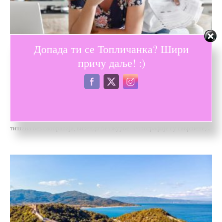
Допада ти се Топличанка? Шири
причу даље! :)
Још понешто
RAJ NA PAPIRU, PROBLEMI U PRAKSI
-
Предраг Конатаревић
25/02/2026
0
Рај на папиру, проблеми у пракси Куповина некретнине ван града често
почиње идеалном сликом: јутарња кафа са погледом на природу,
тишина без саобраћаја, викенди без журбе. Фотографије су савршене,...