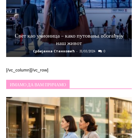
Свет као учионица – како путовања обогаћују
наш живот
Србијанка Станковић
-
31/03/2024
0
[/vc_column][/vc_row]
ИМАМО ДА ВАМ ПРИЧАМО