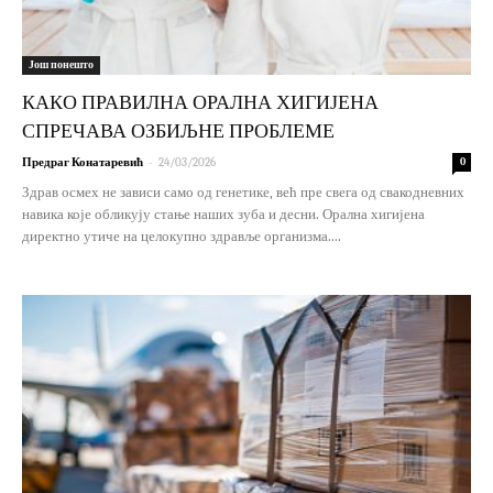
Још понешто
КАКО ПРАВИЛНА ОРАЛНА ХИГИЈЕНА
СПРЕЧАВА ОЗБИЉНЕ ПРОБЛЕМЕ
-
Предраг Конатаревић
24/03/2026
0
Здрав осмех не зависи само од генетике, већ пре свега од свакодневних
навика које обликују стање наших зуба и десни. Орална хигијена
директно утиче на целокупно здравље организма....