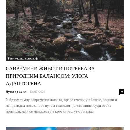
Топличанка истражује
САВРЕМЕНИ ЖИВОТ И ПОТРЕБА ЗА
ПРИРОДНИМ БАЛАНСОМ: УЛОГА
АДАПТОГЕНА
-
Душа од жене
10/07/2026
0
У брзом темпу савременог живота, где се смењују обавезе, рокови и
непрекидна повезаност путем технологије, све више људи осећа
притисак који се манифестује кроз стрес, умор и пад...