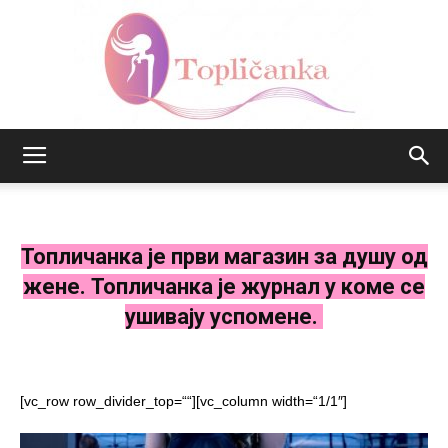
Топличанка
Топличанка је први магазин за душу од
жене. Топличанка је журнал у коме се
ушивају успомене.
[vc_row row_divider_top=““][vc_column width=“1/1″]