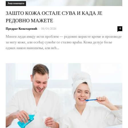
Још понешто
ЗАШТО КОЖА ОСТАЈЕ СУВА И КАДА ЈЕ
РЕДОВНО МАЖЕТЕ
-
Предраг Конатаревић
06/04/2026
0
Многи људи имају исти проблем — редовно користе креме и производе
за негу коже, али осећај сувоће се стално враћа. Кожа делује боље
одмах након наношења, али већ...