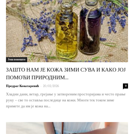
Још понешто
ЗАШТО НАМ ЈЕ КОЖА ЗИМИ СУВА И КАКО ЈОЈ
ПОМОЋИ ПРИРОДНИМ...
-
Предраг Конатаревић
20/02/2026
0
Хладни дани, ветар, грејање у затвореним просторијама и често прање
руку – све то оставља последице на кожи. Многи тек током зиме
примете да им је кожа на...