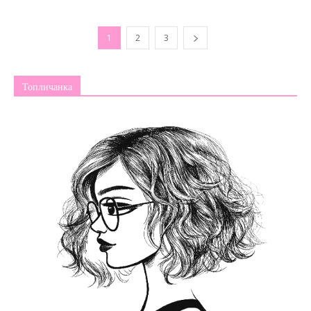
1
2
3
Топличанка