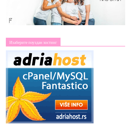
Изаберите поуздан хостинг