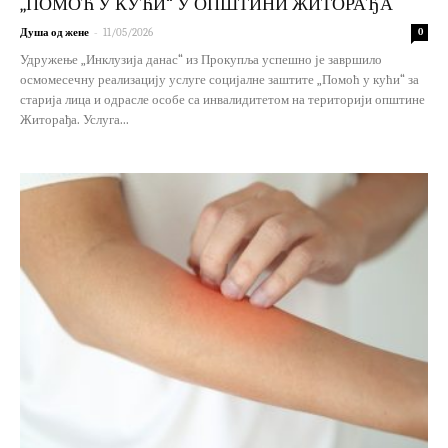
„ПОМОЋ У КУЋИ“ У ОПШТИНИ ЖИТОРАЂА
-
Душа од жене
11/05/2026
0
Удружење „Инклузија данас“ из Прокупља успешно је завршило
осмомесечну реализацију услуге социјалне заштите „Помоћ у кући“ за
старија лица и одрасле особе са инвалидитетом на територији општине
Житорађа. Услуга...