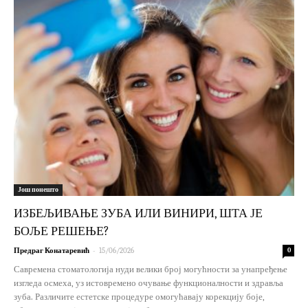
Још понешто
ИЗБЕЉИВАЊЕ ЗУБА ИЛИ ВИНИРИ, ШТА ЈЕ
БОЉЕ РЕШЕЊЕ?
-
Предраг Конатаревић
15/06/2026
0
Савремена стоматологија нуди велики број могућности за унапређење
изгледа осмеха, уз истовремено очување функционалности и здравља
зуба. Различите естетске процедуре омогућавају корекцију боје,