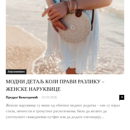
Још понешто
МОДНИ ДЕТАЉ КОЈИ ПРАВИ РАЗЛИКУ –
ЖЕНСКЕ НАРУКВИЦЕ
-
Предраг Конатаревић
01/02/2026
0
Женске наруквице су више од обичног модног додатка – оне су израз
стила, личности и тренутног расположења. Било да желите да
употпуните свакодневни оутфит или да додате елеганцију...