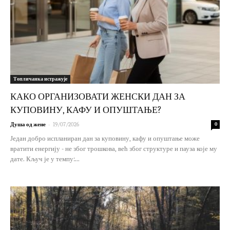
Топличанка истражује
КАКО ОРГАНИЗОВАТИ ЖЕНСКИ ДАН ЗА
КУПОВИНУ, КАФУ И ОПУШТАЊЕ?
-
Душа од жене
19/07/2026
0
Један добро испланиран дан за куповину, кафу и опуштање може
вратити енергију - не због трошкова, већ због структуре и пауза које му
дате. Кључ је у темпу:...