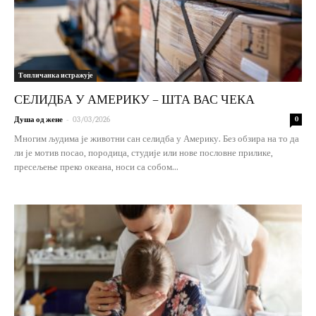
Топличанка истражује
СЕЛИДБА У АМЕРИКУ – ШТА ВАС ЧЕКА
-
Душа од жене
03/03/2026
0
Многим људима је животни сан селидба у Америку. Без обзира на то да
ли је мотив посао, породица, студије или нове пословне прилике,
пресељење преко океана, носи са собом...