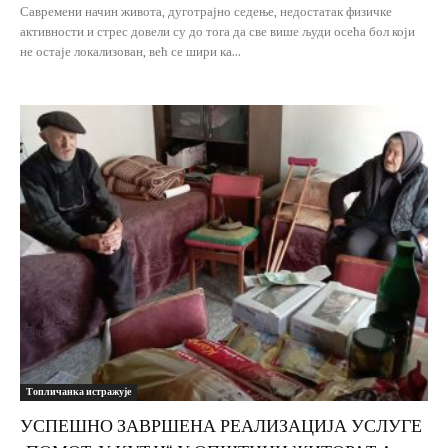
Савремени начин живота, дуготрајно седење, недостатак физичке
активности и стрес довели су до тога да све више људи осећа бол који
не остаје локализован, већ се шири ка...
Топличанка истражује
УСПЕШНО ЗАВРШЕНА РЕАЛИЗАЦИЈА УСЛУГЕ