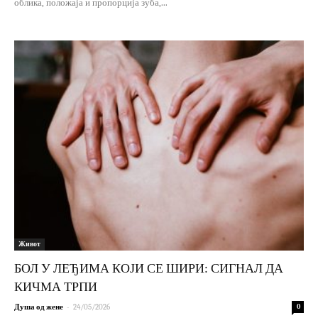
облика, положаја и пропорција зуба,...
Живот
БОЛ У ЛЕЂИМА КОЈИ СЕ ШИРИ: СИГНАЛ ДА
КИЧМА ТРПИ
-
Душа од жене
24/05/2026
0