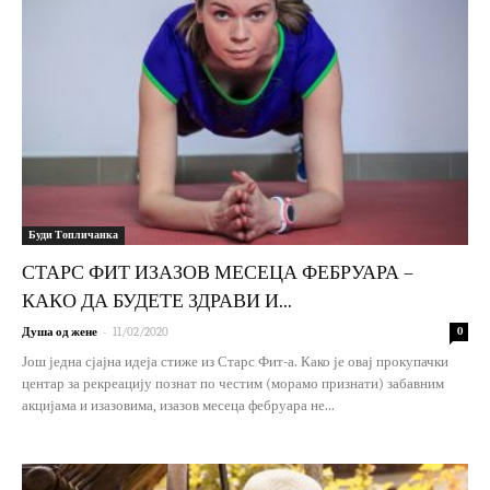
Буди Топличанка
СТАРС ФИТ ИЗАЗОВ МЕСЕЦА ФЕБРУАРА –
КАКО ДА БУДЕТЕ ЗДРАВИ И...
-
Душа од жене
11/02/2020
0
Још једна сјајна идеја стиже из Старс Фит-а. Како је овај прокупачки
центар за рекреацију познат по честим (морамо признати) забавним
акцијама и изазовима, изазов месеца фебруара не...