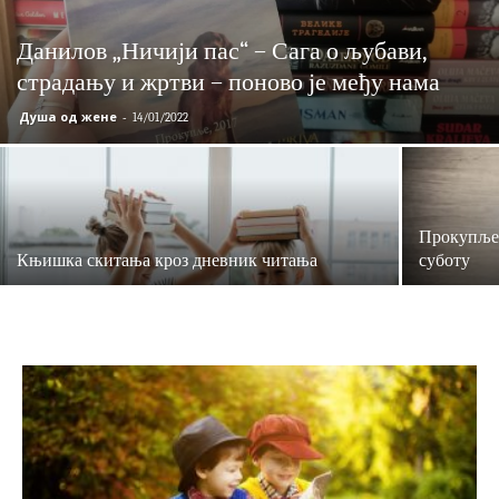
Данилов „Ничији пас“ – Сага о љубави,
страдању и жртви – поново је међу нама
Душа од жене
-
14/01/2022
Прокупље 
Књишка скитања кроз дневник читања
суботу