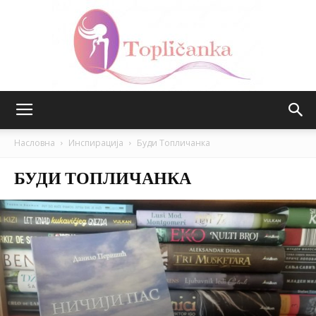
Топличанка
Насловна
Инспирација
Буди Топличанка
БУДИ ТОПЛИЧАНКА