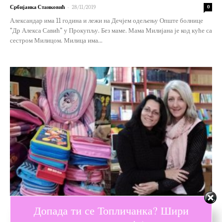
-
Србијанка Станковић
28/11/2019
0
Александар има 11 година и лежи на Дечјем одељењу Опште болнице
“Др Алекса Савић” у Прокупљу. Без маме. Мама Милијана је код куће са
сестром Милицом. Милица има...
Допада ти се Топличанка? Шири
Буди Топличанка