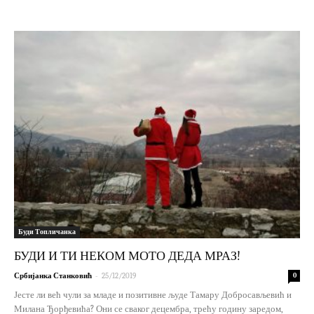
Буди Топличанка
БУДИ И ТИ НЕКОМ МОТО ДЕДА МРАЗ!
-
Србијанка Станковић
25/12/2019
0
Јесте ли већ чули за младе и позитивне људе Тамару Добросављевић и
Милана Ђорђевића? Они се сваког децембра, трећу годину заредом,