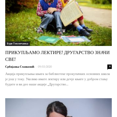
Буди Топличанка
ПРИКУПЉАМО ЛЕКТИРЕ! ДРУГАРСТВО ЗНАЧИ
СВЕ!
-
Србијанка Станковић
09/03/2020
0
Акција прикупљања књига за библиотеке прокупачких основних школа
је још у току. Уколико имате лектиру или дечје књиге у добром стању
будите и ви део наше акције „Другарство...