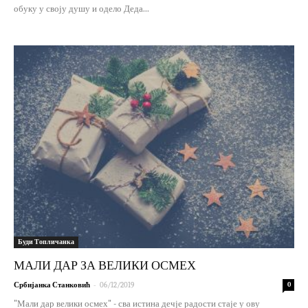
обуку у своју душу и одело Деда...
Буди Топличанка
МАЛИ ДАР ЗА ВЕЛИКИ ОСМЕХ
-
Србијанка Станковић
06/12/2019
0
"Мали дар велики осмех" - сва истина дечје радости стаје у ову