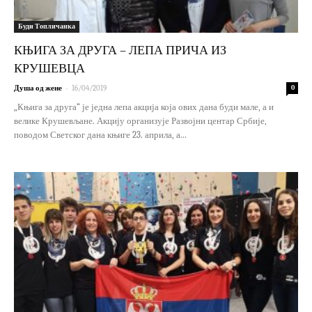
Буди Топличанка
КЊИГА ЗА ДРУГА – ЛЕПА ПРИЧА ИЗ
КРУШЕВЦА
-
Душа од жене
16/04/2019
0
„Књига за друга“ је једна лепа акција која ових дана буди мале, а и
велике Крушевљане. Акцију организује Развојни центар Србије,
поводом Светског дана књиге 23. априла, а...