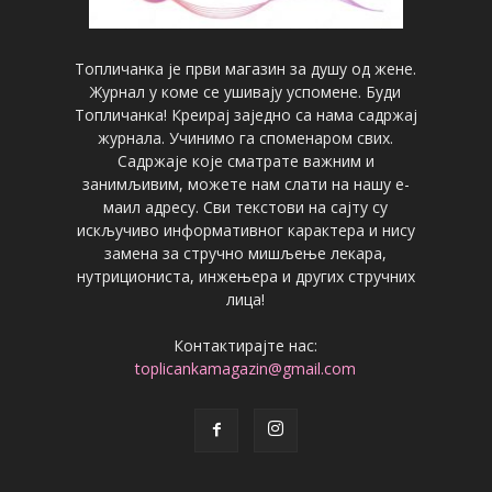
Топличанка је први магазин за душу од жене.
Журнал у коме се ушивају успомене. Буди
Топличанка! Креирај заједно са нама садржај
журнала. Учинимо га споменаром свих.
Садржаје које сматрате важним и
занимљивим, можете нам слати на нашу е-
маил адресу. Сви текстови на сајту су
искључиво информативног карактера и нису
замена за стручно мишљење лекара,
нутрициониста, инжењера и других стручних
лица!
Контактирајте нас:
toplicankamagazin@gmail.com