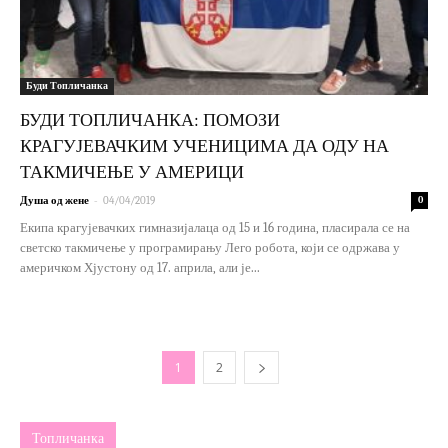
Буди Топличанка
БУДИ ТОПЛИЧАНКА: ПОМОЗИ
КРАГУЈЕВАЧКИМ УЧЕНИЦИМА ДА ОДУ НА
ТАКМИЧЕЊЕ У АМЕРИЦИ
-
Душа од жене
04/04/2019
0
Екипа крагујевачких гимназијалаца од 15 и 16 година, пласирала се на
светско такмичење у програмирању Лего робота, који се одржава у
америчком Хјустону од 17. априла, али је...
1
2
Топличанка