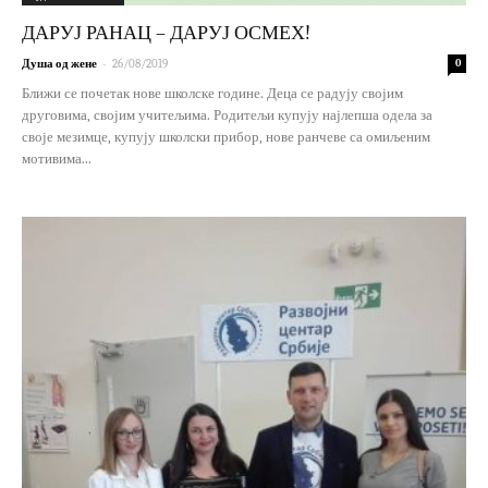
ДАРУЈ РАНАЦ – ДАРУЈ ОСМЕХ!
-
Душа од жене
26/08/2019
0
Ближи се почетак нове школске године. Деца се радују својим
друговима, својим учитељима. Родитељи купују најлепша одела за
своје мезимце, купују школски прибор, нове ранчеве са омиљеним
мотивима...