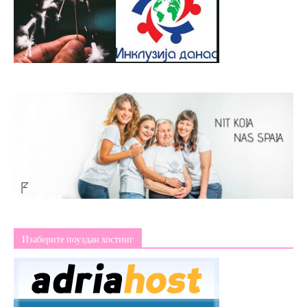
Изаберите поуздан хостинг