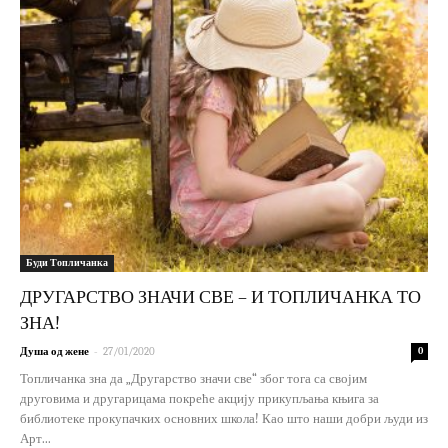
Буди Топличанка
ДРУГАРСТВО ЗНАЧИ СВЕ – И ТОПЛИЧАНКА ТО
ЗНА!
-
Душа од жене
27/01/2020
0
Топличанка зна да „Другарство значи све“ због тога са својим
друговима и другарицама покреће акцију прикупљања књига за
библиотеке прокупачких основних школа! Као што наши добри људи из
Арт...