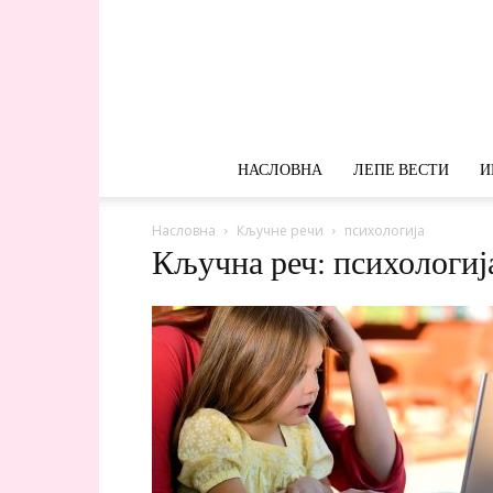
НАСЛОВНА
ЛЕПЕ ВЕСТИ
И
Насловна
Кључне речи
психологија
Кључна реч: психологиј