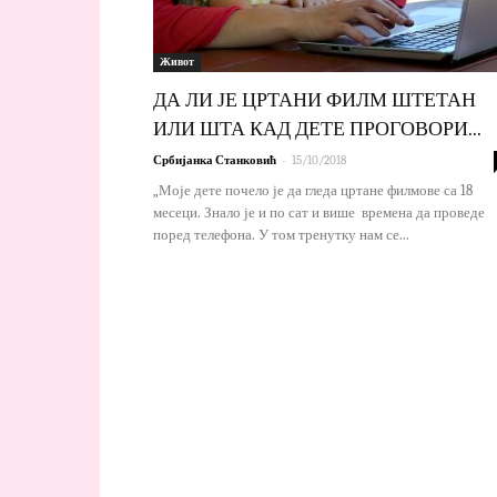
Живот
ДА ЛИ ЈЕ ЦРТАНИ ФИЛМ ШТЕТАН
ИЛИ ШТА КАД ДЕТЕ ПРОГОВОРИ...
-
Србијанка Станковић
15/10/2018
„Моје дете почело је да гледа цртане филмове са 18
месеци. Знало је и по сат и више времена да проведе
поред телефона. У том тренутку нам се...