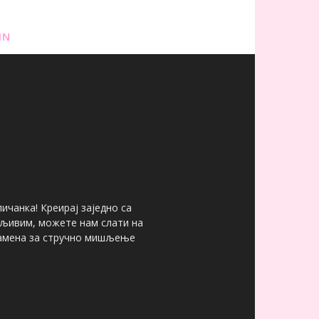
IN
ичанка! Креирај заједно са
мљивим, можете нам слати на
 замена за стручно мишљење