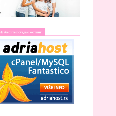
Изаберите поуздан хостинг