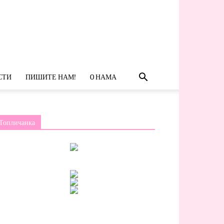
СТИ
ПИШИТЕ НАМ!
O НАМА
Топличанка