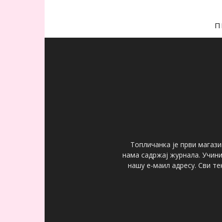
П
Топличанка је први магази
нама садржај журнала. Учин
нашу е-маил адресу. Сви т