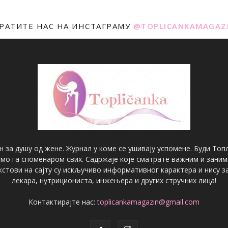
РАТИТЕ НАС НА ИНСТАГРАМУ
@TOPLICANKAMAGAZ
н за душу од жене. Журнал у коме се ушивају успомене. Буди Топл
имо га споменаром свих. Садржаје које сматрате важним и зани
екстови на сајту су искључиво информативног карактера и нису
лекара, нутрициониста, инжењера и других стручних лица!
Контактирајте нас:
toplicankamagazin@gmail.com