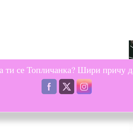
а ти се Топличанка? Шири причу да