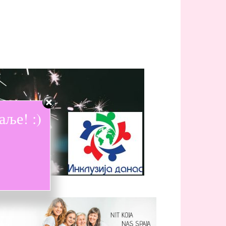
ље! :)