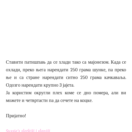
Ставити патишпањ да се хлади тако са мајонезом. Када се
охлади, преко њега нарендати 250 грама шунке, па преко
ње и са стране нарендати ситно 250 грама качкаваља.
Одозго нарендати крупно 3 јајета.
Ја користим округли плех коме се дно помера, али ви
можете и четвртасти па да сечете на коцке.
Пријатно!
Sussie’s slatkiši i slaniši