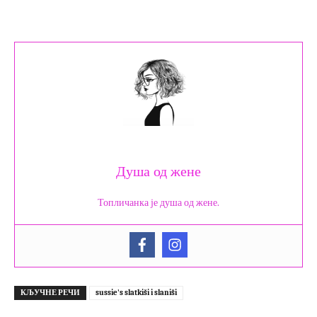
Душа од жене
Топличанка је душа од жене.
КЉУЧНЕ РЕЧИ
sussie's slatkiši i slaniši