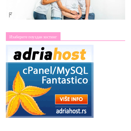
Изаберите поуздан хостинг