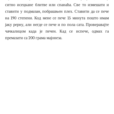
ситно исецкане блитве или спанаћа. Све то измешати и
ставити у подмазан, побрашњен плех. Ставити да се пече
на 190 степени. Код мене се пече 15 минута пошто имам
јаку рерну, али негде се пече и по пола сата. Проверавајте
чачкалицом када је печен. Кад се испече, одмах га
премазати са 200 грама мајонеза.