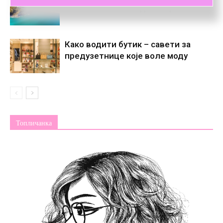
мења темпо свакодневице
Како водити бутик – савети за
предузетнице које воле моду
Топличанка