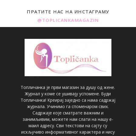
ПРАТИТЕ НАС НА ИНСТАГРАМУ
@TOPLICANKAMAGAZIN
Топличанка је први магазин за душу од жене.
Журнал у коме се ушивају успомене. Буди
Топличанка! Креирај заједно са нама садржај
журнала. Учинимо га споменаром свих.
Садржаје које сматрате важним и
занимљивим, можете нам слати на нашу е-
маил адресу. Сви текстови на сајту су
искључиво информативног карактера и нису