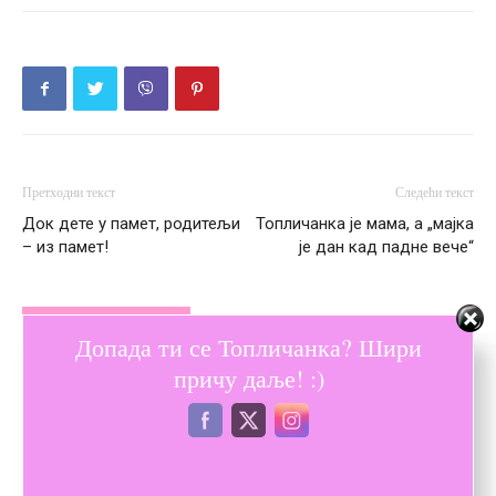
Претходни текст
Следећи текст
Док дете у памет, родитељи
Топличанка је мама, а „мајка
– из памет!
је дан кад падне вече“
ПОВЕЗАНЕ ОБЈАВЕ
ВИШЕ ОД АУТОРА
Допада ти се Топличанка? Шири
причу даље! :)
Бол у леђима који се шири: сигнал
да кичма трпи
Закинтос летовање – искуство које