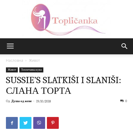
Топличанка
Насловна
Живот
Живот
Топличанка кува
SUSSIE’S SLATKIŠI I SLANIŠI:
СЛАНА ТОРТА
Од
Душа од жене
-
0
19/10/2018