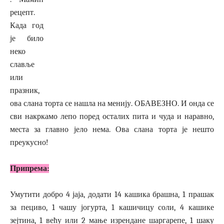
рецепт.
Када год
је било
неко
славље
или
празник,
ова слана торта се нашла на менију. ОБАВЕЗНО. И онда се
сви накркамо лепо поред осталих пита и чуда и наравно,
места за главно јело нема. Ова слана торта је нешто
преукусно!
Припрема:
Умутити добро 4 јаја, додати 14 кашика брашна, 1 прашак
за пециво, 1 чашу јогурта, 1 кашичицу соли, 4 кашике
зејтина, 1 већу или 2 мање изрендане шаргарепе, 1 шаку