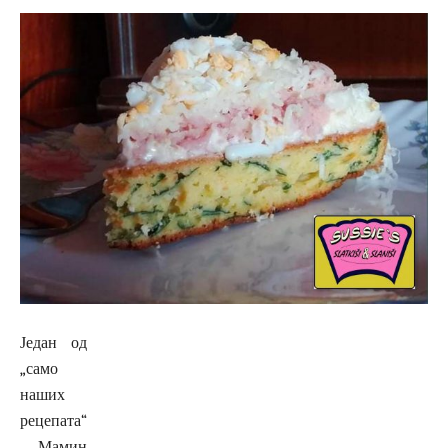
Један од
„само
наших
рецепата“
. Мамин