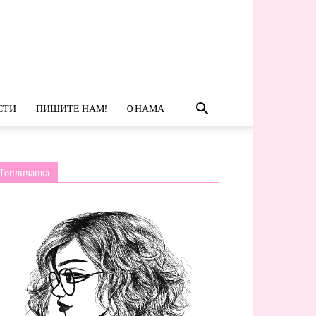
СТИ
ПИШИТЕ НАМ!
O НАМА
Топличанка