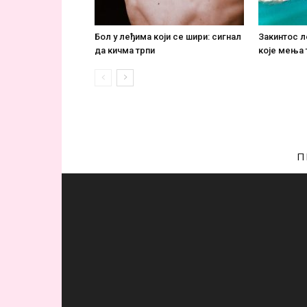
Бол у леђима који се шири: сигнал
Закинтос 
да кичма трпи
које мења
П