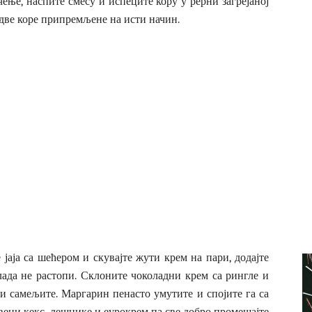
ење, наспите смесу и испеците кору у рерни загрејаној
 две коре припремљене на исти начин.
јаја са шећером и скувајте жути крем на пари, додајте
лада не растопи. Склоните чоколадни крем са рингле и
и самељите. Маргарин пенасто умутите и спојите га са
вени кекс, лешнике и еурокрем па све добро промешајте