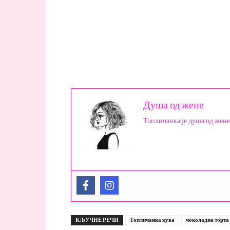
Душа од жене
Топличанка је душа од жене
КЉУЧНЕ РЕЧИ
Топличанка кува
чоколадна торта