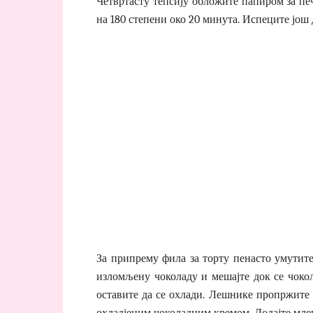
Четвртасту тепсију обложите папиром за печ
на 180 степени око 20 минута. Испеците још
За припрему фила за торту пенасто умутите 
изломљену чоколаду и мешајте док се чоко
оставите да се охлади. Лешнике пропржите 
охладјеним чоколадним кремом. Додајте мле