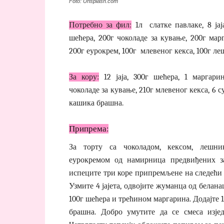
Foto: Unsplash.com
Потребно за фил:
1л слатке павлаке, 8 јај
шећера, 200г чоколаде за кување, 200г мар
200г еурокрем, 100г млевеног кекса, 100г ле
За кору:
12 јаја, 300г шећера, 1 маргарин
чоколаде за кување, 210г млевеног кекса, 6 
кашика брашна.
Припрема:
За торту са чоколадом, кексом, лешн
еурокремом од намирница предвиђених з
испеците три коре припремљене на следећи 
Узмите 4 јајета, одвојите жуманца од белан
100г шећера и трећином маргарина. Додајте 
брашна. Добро умутите да се смеса изје