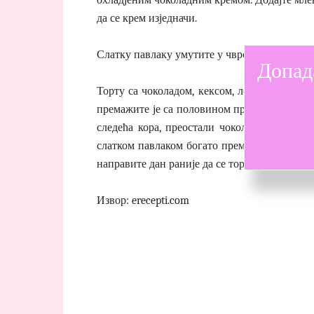
да се крем изједначи.
Слатку павлаку умутите у чврст шлаг у већој
Допад
Торту са чоколадом, кексом, лешником и еу
премажите је са половином припремљеног фи
следећа кора, преостали чоколадни фил, че
слатком павлаком богато премажите целу т
направите дан раније да се торта лепо повеж
Извор: erecepti.com