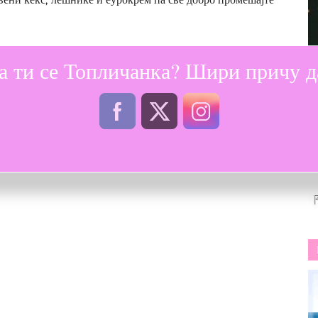
 посуди.
а ти се Топличанка? Шири причу да
рокремом филујте на следећи начин: прво ставите кору,
ла, затин нанесите четвртину умућене слатке павлаке,
твртина слатке павлаке, последња кора, па преосталом
орту. Торту можете украсити чоколадом по жељи. Торту
е и сједини.