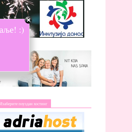
ље! :)
Изаберите поуздан хостинг