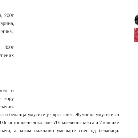
а, 200г
гарина,
шника.
, 300г
супених
иком и
а кору
начин.
аца и беланца умутите у чврст снег. Жуманца умутите са
100г истопљене чоколаде, 70г млевеног кекса и 2 кашике
дначи, а затим пажљиво умешајте снег од беланаца.