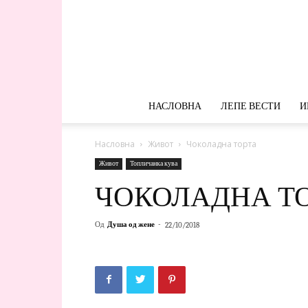
НАСЛОВНА
ЛЕПЕ ВЕСТИ
И
Насловна
Живот
Чоколадна торта
Живот
Топличанка кува
ЧОКОЛАДНА Т
Од
Душа од жене
-
22/10/2018