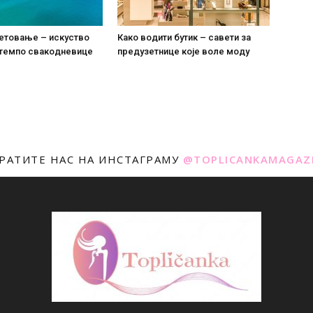
летовање – искуство
Како водити бутик – савети за
 темпо свакодневице
предузетнице које воле моду
РАТИТЕ НАС НА ИНСТАГРАМУ
@TOPLICANKAMAGAZ