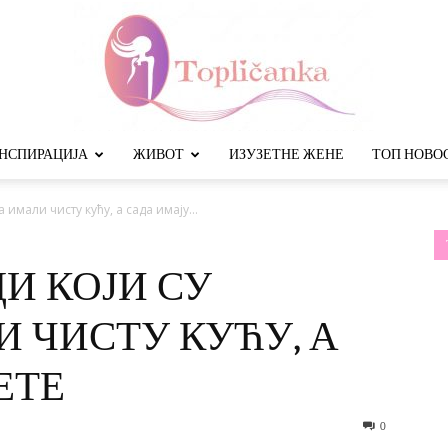
НСПИРАЦИЈА
ЖИВОТ
ИЗУЗЕТНЕ ЖЕНЕ
ТОП НОВО
Топличанка
 имали чисту кућу, а сада имају...
И КОЈИ СУ
 ЧИСТУ КУЋУ, А
ЕТЕ
0