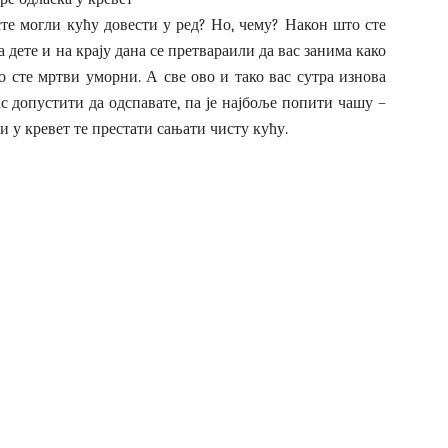
те могли кућу довести у ред? Но, чему? Након што сте
 дете и на крају дана се претвараили да вас занима како
о сте мртви уморни. А све ово и тако вас сутра изнова
ас допустити да одспавате, па је најбоље попити чашу –
и у кревет те престати сањати чисту кућу.