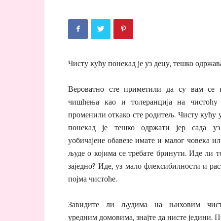
Чисту кућу понекад је уз децу, тешко одржав
Вероватно сте приметили да су вам се 
чишћења као и толеранција на чистоћу
променили откако сте родитељ. Чисту кућу 
понекад је тешко одржати јер сада уз
уобичајене обавезе имате и малог човека и
људе о којима се требате бринути. Иде ли т
заједно? Иде, уз мало флексибилности и ра
појма чистоће.
Завидите ли људима на њиховим чис
уредним домовима, знајте да нисте једини. П