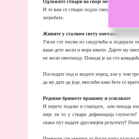
Одложите ствари на своје место
И те вам се ствари подло смеу у лице јер јед
затребате.
Живите у сталном свету ометања
Узели сте писмо из сандучића и подерали ом
ваше дете жели и мора имати. Дајете му омо
не жели омотницу. Покида је на сто комадића
Погледате под и видите неред, али у том тр
да му дате да једе, мислећи како ћете се вр
Редовно бришете прашину и усисавате
И перете подове и гланцате, али никада ниш
није ли то у ствари дефиниција глупости?
сваки пут надате другачијем резултату? Пон
Превише сте уморни да бисте ишта радили п