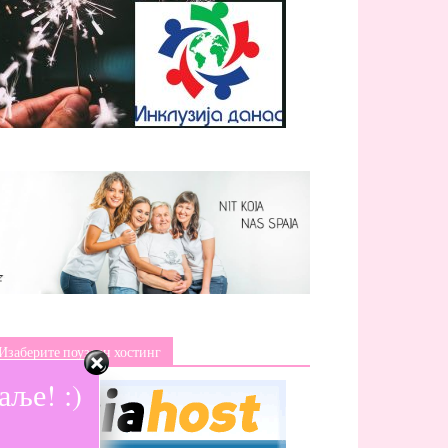
Изаберите поуздан хостинг
ље! :)