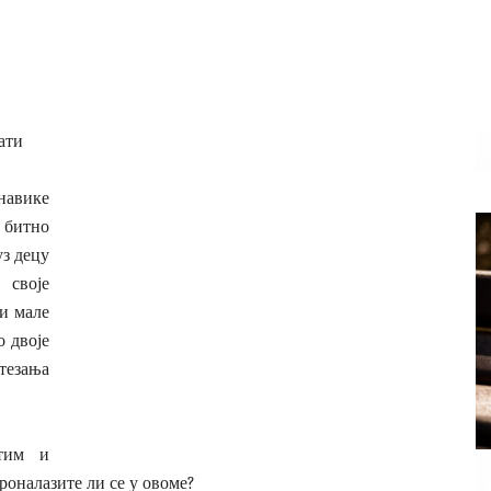
ати
навике
 битно
уз децу
 своје
ли мале
о двоје
стезања
тим и
роналазите ли се у овоме?