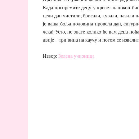
Када поспремите децу у кревет напокон бис
цели дан чистили, брисали, кували, пазили на
је ваша боља половина провела дан, сигурн
чека! Усто, не знате колико ће вам деца ноћ
двије – три вина на каучу и потом се извалит
Извор:
Зелена учионица