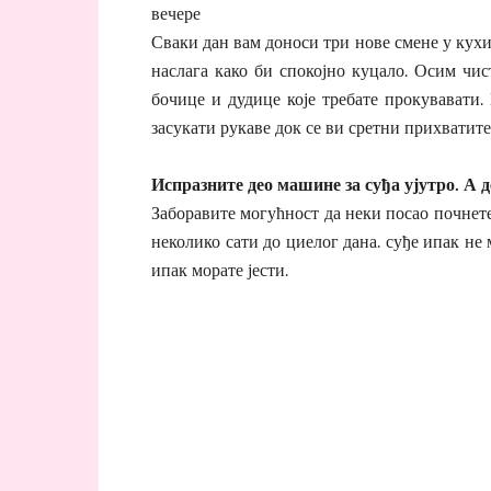
вечере
Сваки дан вам доноси три нове смене у кухињ
наслага како би спокојно куцало. Осим чис
бочице и дудице које требате прокувавати.
засукати рукаве док се ви сретни прихватите
Испразните део машине за суђа ујутро. А д
Заборавите могућност да неки посао почнете 
неколико сати до циелог дана. суђе ипак не
ипак морате јести.