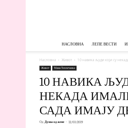
НАСЛОВНА
ЛЕПЕ ВЕСТИ
И
Насловна
Живот
10 навика људи који су некада
Живот
Мама Топличанка
10 НАВИКА ЉУД
НЕКАДА ИМАЛИ
САДА ИМАЈУ Д
Од
Душа од жене
-
12/03/2019