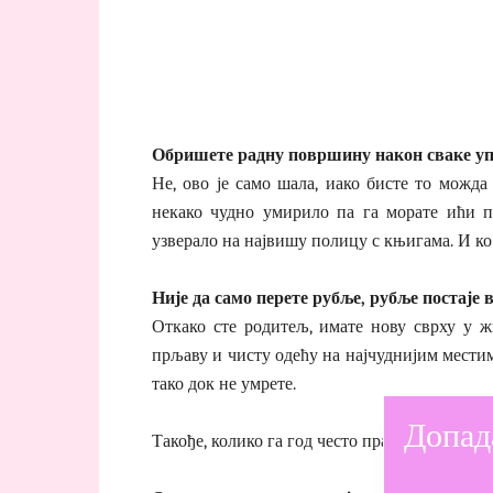
Обришете радну површину након сваке уп
Не, ово је само шала, иако бисте то можда
некако чудно умирило па га морате ићи п
узверало на највишу полицу с књигама. И к
Није да само перете рубље, рубље постаје
Откако сте родитељ, имате нову сврху у ж
прљаву и чисту одећу на најчуднијим местима,
тако док не умрете.
Допад
Такође, колико га год често прали, кошара за