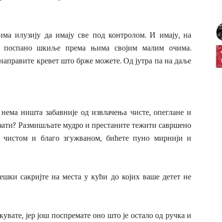
ма илузију да имају све под контролом. И имају, на
к поспано шкиље према њима својим малим очима.
 направите кревет што брже можете. Од јутра па на даље
 нема ништа забавније од извлачења чисте, опеглане и
узати? Размишљате мудро и престаните тежити савршено
о чистом и благо згужваном, бићете пуно мирнији и
тешки сакријте на места у кући до којих ваше детет не
увате, јер још поспремате оно што је остало од ручка и