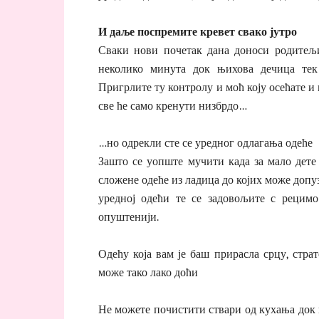
И даље поспремите кревет свако јутро
Сваки нови почетак дана доноси родитељи
неколико минута док њихова дечица те
Пригрлите ту контролу и моћ коју осећате и
све ће само кренути низбрдо…
…но одрекли сте се уредног одлагања одеће
Зашто се уопште мучити када за мало дете
сложене одеће из ладица до којих може доп
уредној одећи те се задовољите с рецим
опуштенији.
Одећу која вам је баш прирасла срцу, стра
може тако лако доћи
Не можете почистити ствари од кухања док к