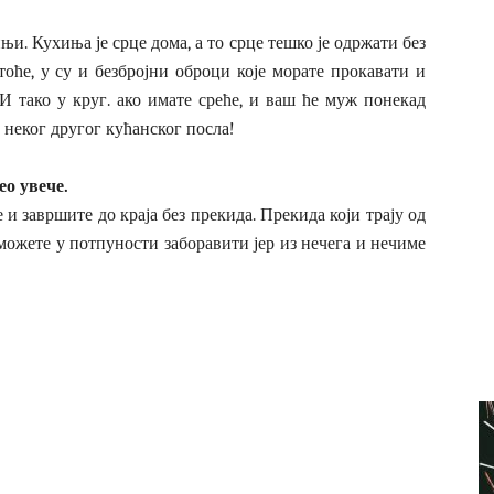
и. Кухиња је срце дома, а то срце тешко је одржати без
тоће, у су и безбројни оброци које морате прокавати и
 И тако у круг. ако имате среће, и ваш ће муж понекад
 неког другог кућанског посла!
ео увече.
и завршите до краја без прекида. Прекида који трају од
 можете у потпуности заборавити јер из нечега и нечиме