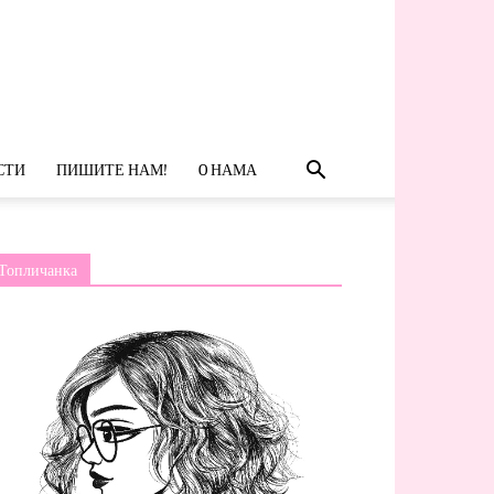
СТИ
ПИШИТЕ НАМ!
O НАМА
Топличанка