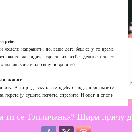
отребе
 и желели направити. но, ваше дете баш се у то време
отражити да видите једе ли из псеће зделице или се
о онда још мисли на радну површину?
 ваш живот
ивоту. А та је да скупљате одећу с пода, проналазите
 перете ју, сушите, пеглате, спремите. И опет, и опет и
а ти се Топличанка? Шири причу да
 рубље још је увек пуна.