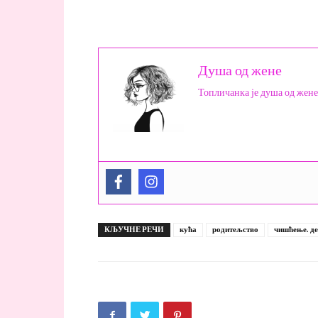
Душа од жене
Топличанка је душа од жене
КЉУЧНЕ РЕЧИ
кућа
родитељство
чишћење. д