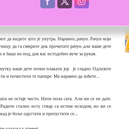
нако добро, као и ви, знају да их нећете ту наћи када их
от да видите што је унутра. Наравно, рачун. Рачун који
тницу да га смирите док прочитате рачун ,али ваше дете
 и баци на под, док вас истодобно вуче за рукав.
енутку ваше дете почне плакати јер је гладно. Одлазите
атити и почистити те папире. Ма наравно да хоћете…
та не остаје чисто. Нити пола сата. Али ви се не дате.
 Радити стално исту ствар са истим исходом, но ви се
екад је боље одустати и препустити се…
ре одласка у кревет