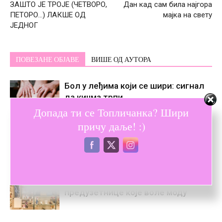
ЗАШТО ЈЕ ТРОЈЕ (ЧЕТВОРО,
Дан кад сам била најгора
ПЕТОРО…) ЛАКШЕ ОД
мајка на свету
ЈЕДНОГ
ПОВЕЗАНЕ ОБЈАВЕ
ВИШЕ ОД АУТОРА
Бол у леђима који се шири: сигнал
да кичма трпи
Допада ти се Топличанка? Шири
причу даље! :)
Закинтос летовање – искуство које
мења темпо свакодневице
Како водити бутик – савети за
предузетнице које воле моду