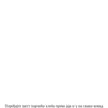
Поређајте шест парчића хлеба преко јаја и у на сваки комад