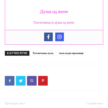
Душа од жене
Топличанка је душа од жене.
КЉУЧНЕ РЕЧИ
Топличанка кува
чоколадне прженице
Претходни текст
Следећи текст