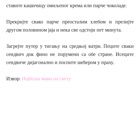
ставите кашичицу омиљеног крема или парче чоколаде.
Прекријте свако парче преосталим хлебом и прелијте
другом половином јаја и нека све одстоји пет минута.
Загрејте путер у тигању на средњој ватри. Пеците сваки
сендвич док фино не порумени са обе стране. Исеците
сендвиче дијагонално и поспите шећером у праху.
Извор:
Најбоља мама на свету