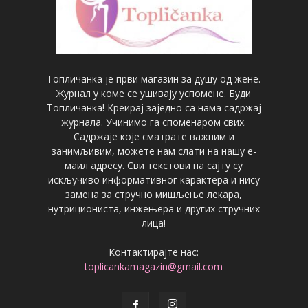
Топличанка је први магазин за душу од жене.
Журнал у коме се ушивају успомене. Буди
Топличанка! Креирај заједно са нама садржај
журнала. Учинимо га споменаром свих.
Садржаје које сматрате важним и
занимљивим, можете нам слати на нашу е-
маил адресу. Сви текстови на сајту су
искључиво информативног карактера и нису
замена за стручно мишљење лекара,
нутрициониста, инжењера и других стручних
лица!
Контактирајте нас:
toplicankamagazin@gmail.com