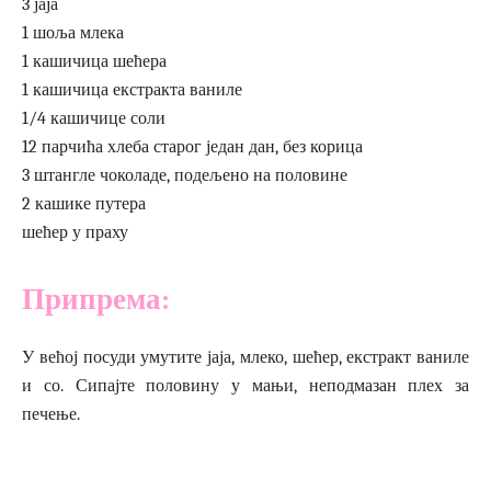
3 јаја
1 шоља млека
1 кашичица шећера
1 кашичица екстракта ваниле
1/4 кашичице соли
12 парчића хлеба старог један дан, без корица
3 штангле чоколаде, подељено на половине
2 кашике путера
шећер у праху
Припрема:
У већој посуди умутите јаја, млеко, шећер, екстракт ваниле
и со. Сипајте половину у мањи, неподмазан плех за
печење.