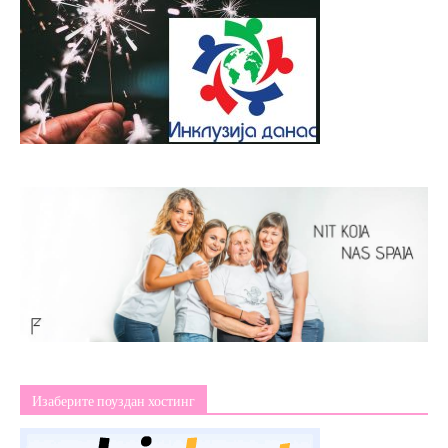
Изаберите поуздан хостинг