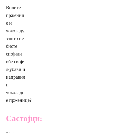
Волите
пржениц
е и
чоколаду,
зашто не
бисте
спојили
обе своје
љубави и
направил
и
чоколадн
е прженице?
Састојци: