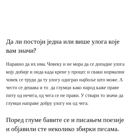
Да ли постоји једна или више улога које
вам значи?
Наравно да их има. Човеку и не мора да се допадне улога
коју добије и онда када крене у процес и сваки нормални
човек се труди да ту улогу одиграо најбоље што може. А
често се дешава и то да глумци како народ каже праве
питу од нечега, од чега се не прави. У ствари то значи да
глумци направе добру улогу ни од чега.
Поред глуме бавите се и писањем поезије
и објавили сте неколико збирки песама.