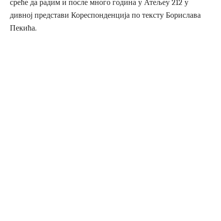
среће да радим и после много година у Атељеу 212 у
дивној представи Кореспонденција по тексту Борислава
Пекића.