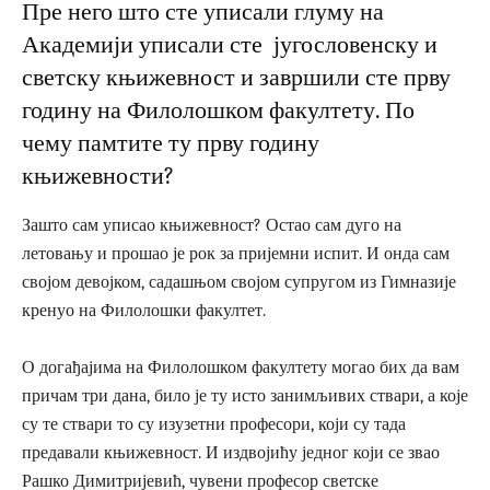
Пре него што сте уписали глуму на
Академији уписали сте југословенску и
светску књижевност и завршили сте прву
годину на Филолошком факултету. По
чему памтите ту прву годину
књижевности?
Зашто сам уписао књижевност? Остао сам дуго на
летовању и прошао је рок за пријемни испит. И онда сам
својом девојком, садашњом својом супругом из Гимназије
кренуо на Филолошки факултет.
О догађајима на Филолошком факултету могао бих да вам
причам три дана, било је ту исто занимљивих ствари, а које
су те ствари то су изузетни професори, који су тада
предавали књижевност. И издвојићу једног који се звао
Рашко Димитријевић, чувени професор светске