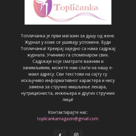
Топличанка је први магазин за душу од жене.
Журнал у коме се ушивају успомене. Буди
Топличанка! Креирај заједно са нама садржај
журнала. Учинимо га споменаром свих.
Садржаје које сматрате важним и
занимљивим, можете нам слати на нашу е-
маил адресу. Сви текстови на сајту су
искључиво информативног карактера и нису
замена за стручно мишљење лекара,
нутрициониста, инжењера и других стручних
лица!
Контактирајте нас:
toplicankamagazin@gmail.com