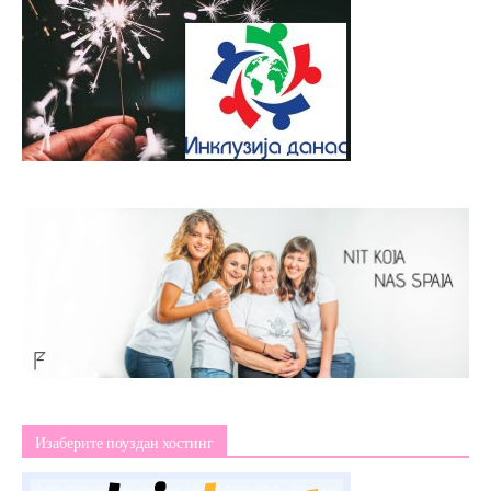
Изаберите поуздан хостинг