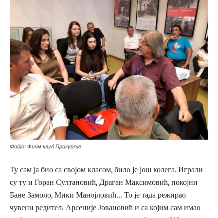
Фото: Филм клуб Прокупље
Ту сам ја био са својом класом, било је још колега. Играли
су ту и Горан Султановић, Драган Максимовић, покојни
Бане Замоло, Мики Манојловић… То је тада режирао
чувени редитељ Арсеније Јовановић и са којим сам имао