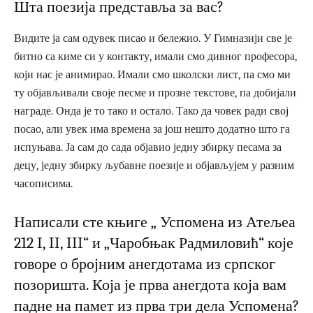
Шта поезија представља за вас?
Видите ја сам одувек писао и бележио. У Гимназији све је
битно са киме си у контакту, имали смо дивног професора,
који нас је анимирао. Имали смо школски лист, па смо ми
ту објављивали своје песме и прозне текстове, па добијали
награде. Онда је то тако и остало. Тако да човек ради свој
посао, али увек има времена за још нешто додатно што га
испуњава. Ја сам до сада објавио једну збирку песама за
децу, једну збирку љубавне поезије и објављујем у разним
часописима.
Написали сте књиге „ Успомена из Атељеа
212 I, II, III“ и „Чаробњак Радмиловић“ које
говоре о бројним анегдотама из српског
позоришта. Која је прва анегдота која вам
падне на памет из прва три дела Успомена?