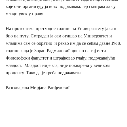
које они организују ја њих подржавам. Јер сматрам да су
млади увек у праву.
На протестима претходне године на Универзитету ја сам
био на путу. Сутрадан ја сам отишао на Универзитет и
младима сам се обратио и рекао им да се сећам давне 1968.
године када је Зоран Радмиловић дошао на тај исти
Филозофски факултет и штрајковао глађу, подржавајући
младост. Младост није зла, није покварена у великом
проценту. Тако да је треба подржавати.
Разговарала Мирјана Ранђеловић