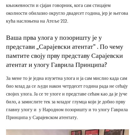
књижевности и сјајан говорник, кога сам стицајем
околности обилазио округло двадесет година, јер је његова
кућа наслоњена на Атеље 212.
Ваша прва улога у позоришту је у
представи „Сарајевски атентат“ . По чему
памтите своју прву представу Сарајевски
атентат и улогу Гаврила Принципа?
За мене то је једна изузетна улога и ја сам мислио када сам
био млад да се људи након четрдесет година рада не сећају
својих улога. Ја се те улоге и представе сећам као да је јуче
било, а замислите тек за младог глумца који је добио прву
главну улогу и у Народном позоришту и то улогу Гаврила
Принципа у Сарајевском атентату.