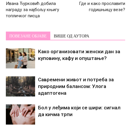
Ивана Ђурковић добила
Где и како прославити
награду за најбољу књигу
годишњицу везе?
топличког писца
ПОВЕЗАНЕ ОБЈАВЕ
ВИШЕ ОД АУТОРА
Како организовати женски дан за
куповину, кафу и опуштање?
Савремени живот и потреба за
природним балансом: Улога
адаптогена
Бол у леђима који се шири: сигнал
да кичма трпи