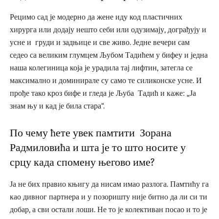
Рецимо сад је модерно да жене иду код пластичних
хирурга или додају нешто себи или одузимају, дограђују и
усне и груди и задњице и све живо. Једне вечери сам
седео са великим глумцем Љубом Тадићем у бифеу и једна
наша колегиница која је урадила тај лифтин, затегла се
максимално и доминирале су само те силиконске усне. И
прође тако кроз бифе и гледа је Љуба Тадић и каже: „Ја
знам њу и кад је била стара“.
По чему ћете увек памтити Зорана
Радмиловића и шта је то што носите у
срцу када спомену његово име?
Ја не бих правио књигу да нисам имао разлога. Памтићу га
као дивног партнера и у позоришту није битно да ли си ти
добар, а сви остали лоши. Не то је колективан посао и то је