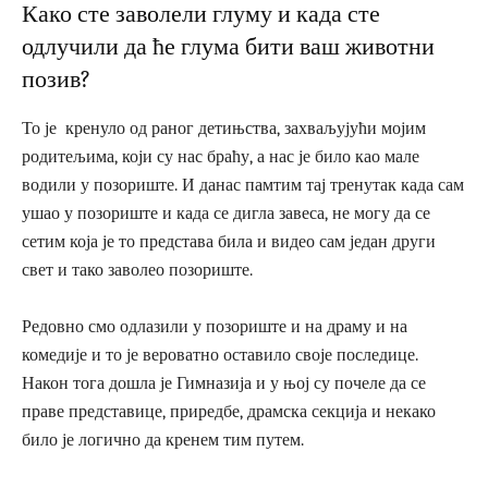
Како сте заволели глуму и када сте
одлучили да ће глума бити ваш животни
позив?
То је кренуло од раног детињства, захваљујући мојим
родитељима, који су нас браћу, а нас је било као мале
водили у позориште. И данас памтим тај тренутак када сам
ушао у позориште и када се дигла завеса, не могу да се
сетим која је то представа била и видео сам један други
свет и тако заволео позориште.
Редовно смо одлазили у позориште и на драму и на
комедије и то је вероватно оставило своје последице.
Након тога дошла је Гимназија и у њој су почеле да се
праве представице, приредбе, драмска секција и некако
било је логично да кренем тим путем.