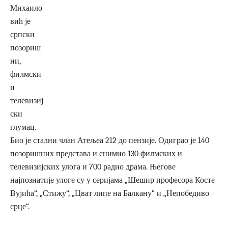
Михаило
вић је
српски
позориш
ни,
филмски
и
телевизиј
ски
глумац.
Био је стални члан Атељеа 212 до пензије. Одиграо је 140
позоришних представа и снимио 130 филмских и
телевизијских улога и 700 радио драма. Његове
најпознатије улоге су у серијама „Шешир професора Косте
Вујића“, „Стижу“, „Цват липе на Балкану“ и „Непобедиво
срце“.