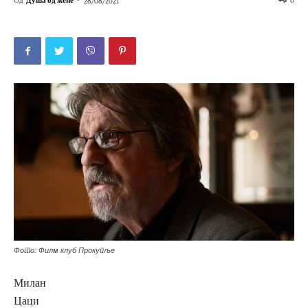
Од
Душа од жене
-
0
28/08/2021
Фото: Филм клуб Прокупље
Милан
Цаци