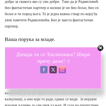
добро за свакога ако су сви добри. Тако да је Радмиловић
био фантастичан партнер и колико је он био бољи, био си
бољи и ти поред њега. То је једна важна ствар по којој ћу
увек памтити Радмиловића. Био је заиста фантастичан
партнер.
Ваша порука за младе.
Млади треба да мисле својом главом и треба да буду
Допада ти се Топличанка? Шири
храбри, јер се не каже џабе да на младима свет остаје. Не
причу даље! :)
смеју да буду поводљиви. Не смеју да буду ни у чијој
власти, поготово у власти власти.
Увек треба да имају свој став ,јер младошћу се најбоље и
најлакше долази до резултата, до истине. Људи старе и
калкулишу, ја ћу да будем са овим због нечега. Млади не
калкулишу, а они који то раде, одмах се види. Ја верујем
младим људима, ја сам увек уз њих. И сада на протестима