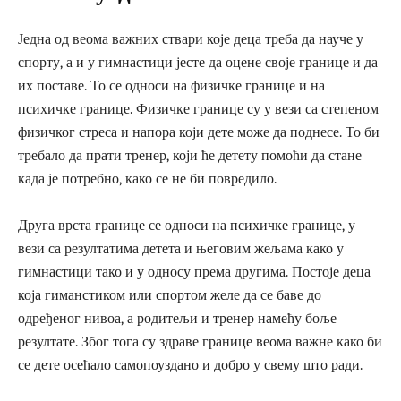
Једна од веома важних ствари које деца треба да науче у
спорту, а и у гимнастици јесте да оцене своје границе и да
их поставе. То се односи на физичке границе и на
психичке границе. Физичке границе су у вези са степеном
физичког стреса и напора који дете може да поднесе. То би
требало да прати тренер, који ће детету помоћи да стане
када је потребно, како се не би повредило.
Друга врста границе се односи на психичке границе, у
вези са резултатима детета и његовим жељама како у
гимнастици тако и у односу према другима. Постоје деца
која гиманстиком или спортом желе да се баве до
одређеног нивоа, а родитељи и тренер намећу боље
резултате. Због тога су здраве границе веома важне како би
се дете осећало самопоуздано и добро у свему што ради.