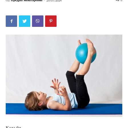
Од
Предраг Конатаревић
-
0
29/07/2024