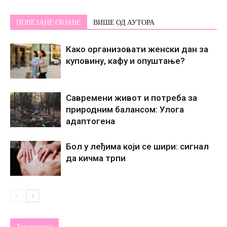
ПОВЕЗАНЕ ОБЈАВЕ
ВИШЕ ОД АУТОРА
Како организовати женски дан за
куповину, кафу и опуштање?
Савремени живот и потреба за
природним балансом: Улога
адаптогена
Бол у леђима који се шири: сигнал
да кичма трпи
Топличанка