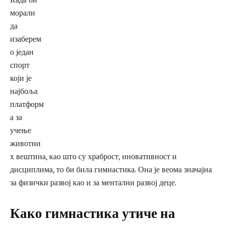
Када би
морали
да
изаберем
о један
спорт
који је
најбоља
платформ
а за
учење
животни
х вештина, као што су храброст, иновативност и
дисциплима, то би била гимнастика. Она је веома значајна
за физички развој као и за ментални развој деце.
Како гимнастика утиче на