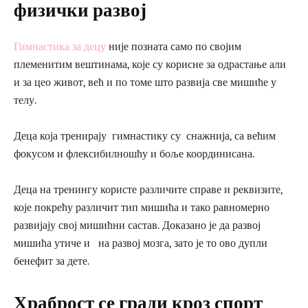
физички развој
Гимнастика за децу
није позната само по својим
племенитим вештинама, које су корисне за одрастање али
и за цео живот, већ и по томе што развија све мишиће у
телу.
Деца која тренирају гимнастику су снажнија, са већим
фокусом и флексибилношћу и боље координисана.
Деца на тренингу користе различите справе и реквизите,
које покрећу различит тип мишића и тако равномерно
развијају свој мишићни састав. Доказано је да развој
мишића утиче и на развој мозга, зато је то ово дупли
бенефит за дете.
Храброст се гради кроз спорт