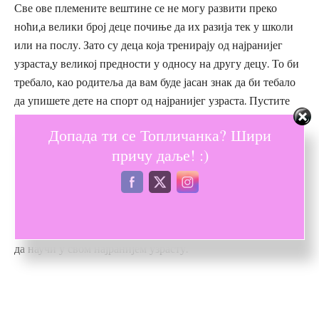
Све ове племените вештине се не могу развити преко
ноћи,а велики број деце почиње да их разија тек у школи
или на послу. Зато су деца која тренирају од најранијег
узраста,у великој предности у односу на другу децу. То би
требало, као родитеља да вам буде јасан знак да би тебало
да упишете дете на спорт од најранијег узраста. Пустите
дете да само изабере шта му се свиђа, јер ће тако дати
Допада ти се Топличанка? Шири
најбоље резулате.
причу даље! :)
Тренирајем било ког спорта можете бити само на добитку,
без обзира на резултате и даљи след догађаја.
Самодисциплина, храброст и иновативност, као и фокус и
тимски рад су најважније животне вештине које дете може
да научи у свом најранијем узрасту.