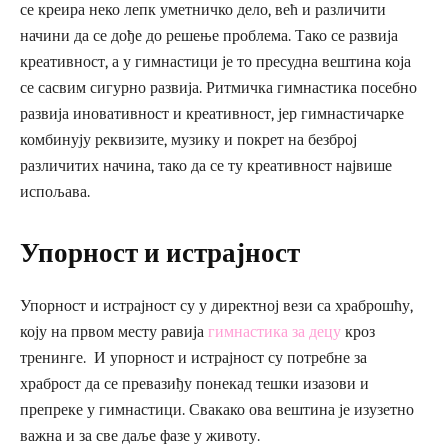
се креира неко лепк уметничко дело, већ и различити
начини да се дође до решење проблема. Тако се развија
креативност, а у гимнастици је то пресудна вештина која
се сасвим сигурно развија. Ритмичка гимнастика посебно
развија иновативност и креативност, јер гимнастичарке
комбинују реквизите, музику и покрет на безброј
различитих начина, тако да се ту креативност највише
испољава.
Упорност и истрајност
Упорност и истрајност су у директној вези са храброшћу,
коју на првом месту равија
гимнастика за децу
кроз
тренинге. И упорност и истрајност су потребне за
храброст да се превазиђу понекад тешки изазови и
препреке у гимнастици. Свакако ова вештина је изузетно
важна и за све даље фазе у животу.