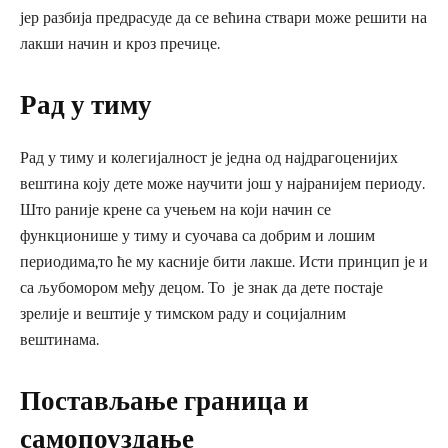
јер разбија предрасуде да се већина ствари може решити на
лакши начин и кроз пречице.
Рад у тиму
Рад у тиму и колегијалност је једна од најдрагоценијих
вештина коју дете може научити још у најранијем периоду.
Што раније крене са учењем на који начин се
функционише у тиму и суочава са добрим и лошим
периодима,то ће му касније бити лакше. Исти принцип је и
са љубомором међу децом. То је знак да дете постаје
зрелије и вештије у тимском раду и социјалним
вештинама.
Постављање граница и
самопоуздање