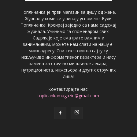
Топличанка је први магазин за душу од жене.
Журнал у коме се ушивају успомене. Буди
Топличанка! Креирај заједно са нама садржај
журнала. Учинимо га споменаром свих.
Садржаје које сматрате важним и
занимљивим, можете нам слати на нашу е-
маил адресу. Сви текстови на сајту су
искључиво информативног карактера и нису
замена за стручно мишљење лекара,
нутрициониста, инжењера и других стручних
лица!
Контактирајте нас:
toplicankamagazin@gmail.com