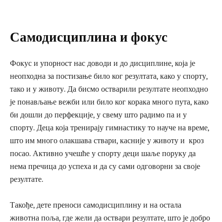
Самодисциплина и фокус
Фокус и упорност нас доводи и до дисциплине, која је
неопходна за постизање било ког резултата, како у спорту,
тако и у животу. Да бисмо остварили резултате неопходно
је понављање вежби или било ког корака много пута, како
би дошли до перфекције, у свему што радимо па и у
спорту. Деца која тренирају гимнастику то науче на време,
што им много олакшава ствари, касније у животу и кроз
посао. Активно учешће у спорту деци шаље поруку да
нема пречица до успеха и да су сами одговорни за своје
резултате.
Такође, дете преноси самодисциплину и на остала
животна поља, где жели да оствари резултате, што је добро