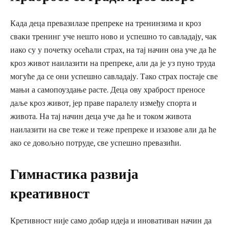
Када деца превазилазе препреке на тренинзима и кроз
сваки тренинг уче нешто ново и успешно то савладају, чак
иако су у почетку осећали страх, на тај начин она уче да ће
кроз живот наилазити на препреке, али да је уз пуно труда
могуће да се они успешно савладају. Тако страх постаје све
мањи а самопоуздање расте. Деца ову храброст преносе
даље кроз живот, јер праве паралелу између спорта и
живота. На тај начин деца уче да ће и током живота
наилазити на све теже и теже препреке и изазове али да ће
ако се довољно потруде, све успешно превазићи.
Гимнастика развија
креативност
Кретивност није само добар идеја и иновативан начин да