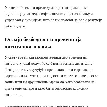
Ученици ће имати прилику да кроз интерактивне
радионице унапреде своје вештине у препознавању и
управљању емоцијама, што ће им помоћи да боље разумеју
себе и друге.
Онлајн безбедност и превенција
дигиталног насиља
У свету где млади проводе велики део времена на
интернету, овај модул ће се бавити темама дигиталне
безбедности, укључујући препознавање и спречавање
сајбер насиља. Учесници ће добити савете о томе како се
заштитити на друштвеним мрежама, како реаговати на
дигиталне нападе и како бити одговоран корисник
интернета.
Координатор пројекта, Ивица Крстовић, истакао је