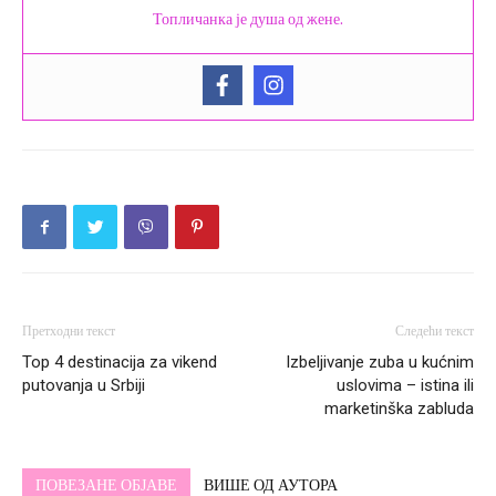
Топличанка је душа од жене.
Претходни текст
Следећи текст
Top 4 destinacija za vikend
Izbeljivanje zuba u kućnim
putovanja u Srbiji
uslovima – istina ili
marketinška zabluda
ПОВЕЗАНЕ ОБЈАВЕ
ВИШЕ ОД АУТОРА