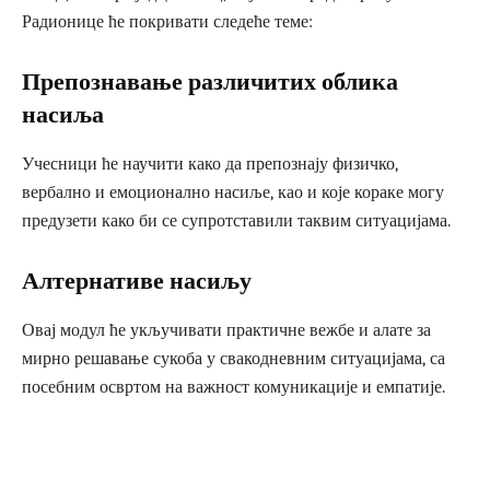
Радионице ће покривати следеће теме:
Препознавање различитих облика
насиља
Учесници ће научити како да препознају физичко,
вербално и емоционално насиље, као и које кораке могу
предузети како би се супротставили таквим ситуацијама.
Алтернативе насиљу
Овај модул ће укључивати практичне вежбе и алате за
мирно решавање сукоба у свакодневним ситуацијама, са
посебним освртом на важност комуникације и емпатије.