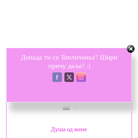
Допада ти се Топличанка? Шири
причу даље! :)
Душа од жене