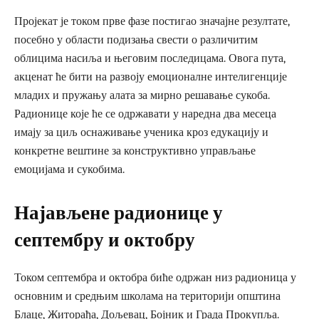
Пројекат је током прве фазе постигао значајне резултате,
посебно у области подизања свести о различитим
облицима насиља и његовим последицама. Овога пута,
акценат ће бити на развоју емоционалне интелигенције
младих и пружању алата за мирно решавање сукоба.
Радионице које ће се одржавати у наредна два месеца
имају за циљ оснаживање ученика кроз едукацију и
конкретне вештине за конструктивно управљање
емоцијама и сукобима.
Најављене радионице у
септембру и октобру
Током септембра и октобра биће одржан низ радионица у
основним и средњим школама на територији општина
Блаце, Житорађа, Дољевац, Бојник и Града Прокупља.