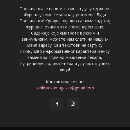
Топличанка је први магазин за душу од жене.
Журнал у коме се ушивају успомене. Буди
Топличанка! Креирај заједно са нама садржај
журнала. Учинимо га споменаром свих.
Садржаје које сматрате важним и
занимљивим, можете нам слати на нашу е-
маил адресу. Сви текстови на сајту су
искључиво информативног карактера и нису
замена за стручно мишљење лекара,
нутрициониста, инжењера и других стручних
лица!
Контактирајте нас:
toplicankamagazin@gmail.com