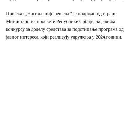
Пројекат „Насиље није решење“ је подржан од стране
Министарства просвете Републике Србије, на јавном
конкурсу за доделу средстава за подстицање програма од
јавног интереса, који реализују удружења у 2024.години.