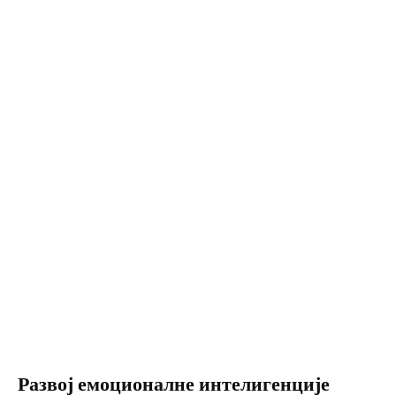
Развој емоционалне интелигенције