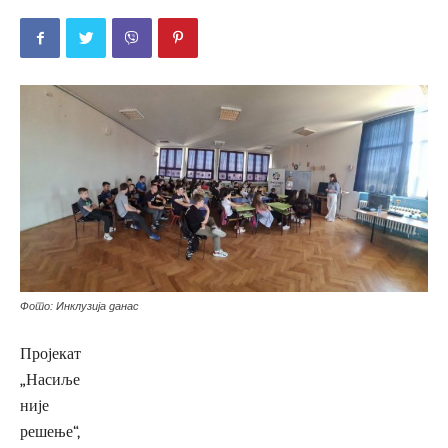
Фото: Инклузија данас
Пројекат
„Насиље
није
решење“,