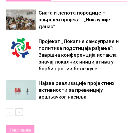
Снага и лепота породице –
завршен пројекат „Инклузије
данас“
Пројекат „Локалне самоуправе и
политика подстицаја рађања“:
Завршна конференција истакла
значај локалних иницијатива у
борби против беле куге
Најава реализације пројектних
активности за превенцију
вршњачког насиља
Топличанка