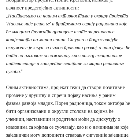
важност предстојећих активности:
„Настављамо са нашим активностима у оквиру пројекта
‘Насиље није решење’ и припремамо серију радионица које
ће младима пружити драгоцене алате за решавање
конфликата на миран начин. Сигурно и подржавајуће
окружење је кључ за њихов правилан развој, а наш фокус ће
бити на њиховом оснаживању кроз развој емоционалне
интелигенције и конкретне вештине за мирно решавање
сукоба.“
Овим активностима, пројекат тежи да створи позитивне
промене у друштву и спречи појаву насиља у раним
фазама развоја младих. Поред радионица, током октобра ће
бити организовани и округли столови на којима ће
ученици, наставници и родитељи моћи да дискутују о
изазовима са којима се суочавају, као и о начинима на које
заједнички могу допринети стварању сигурније заједнице.