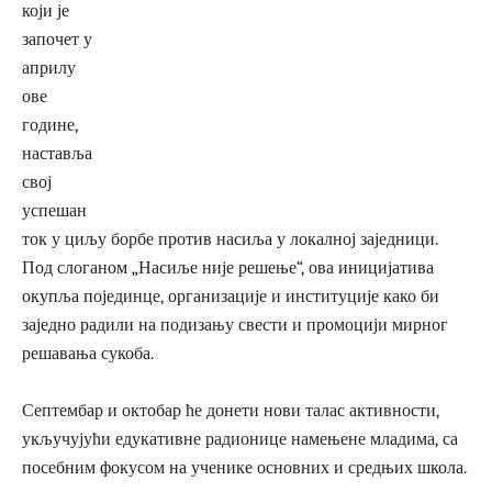
који је
започет у
априлу
ове
године,
наставља
свој
успешан
ток у циљу борбе против насиља у локалној заједници.
Под слоганом „Насиље није решење“, ова иницијатива
окупља појединце, организације и институције како би
заједно радили на подизању свести и промоцији мирног
решавања сукоба.
Септембар и октобар ће донети нови талас активности,
укључујући едукативне радионице намењене младима, са
посебним фокусом на ученике основних и средњих школа.