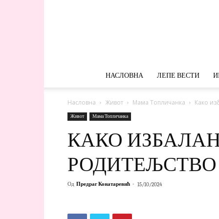
НАСЛОВНА
ЛЕПЕ ВЕСТИ
И
Насловна
Живот
Мама Топличанка
Како из
Живот
Мама Топличанка
КАКО ИЗБАЛАН
РОДИТЕЉСТВО
Од
Предраг Конатаревић
-
15/10/2024