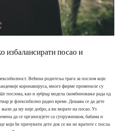
о избалансирати посао и
лексибилност. Већина родитеља трага за послом који
пандемије коронавируса, многе фирме промениле су
оте
послова, као и
хyбрид
модела (комбиновање рада од
ствар је флексибилно радно време. Дешава се да дете
жали да му није добро, а ви морате на посао. Уз
мена да се организујете са супружником, бабама и
 који ће причувати дете док се ви не вратите с посла.