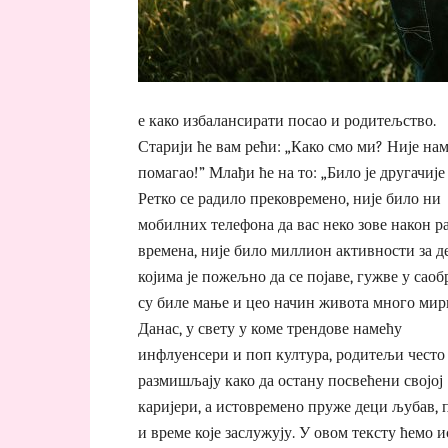
е како избалансирати посао и родитељство.
Старији ће вам рећи: „Како смо ми? Није на
помагао!” Млађи ће на то: „Било је другачије
Ретко се радило прековремено, није било ни
мобилних телефона да вас неко зове након р
времена, није било миллион активности за д
којима је пожељно да се појаве, гужве у саоб
су биле мање и цео начин живота много мир
Данас, у свету у коме трендове намећу
инфлуенсери и поп култура, родитељи често
размишљају како да остану посвећени својој
каријери, а истовремено пруже деци љубав,
и време које заслужују. У овом тексту ћемо 