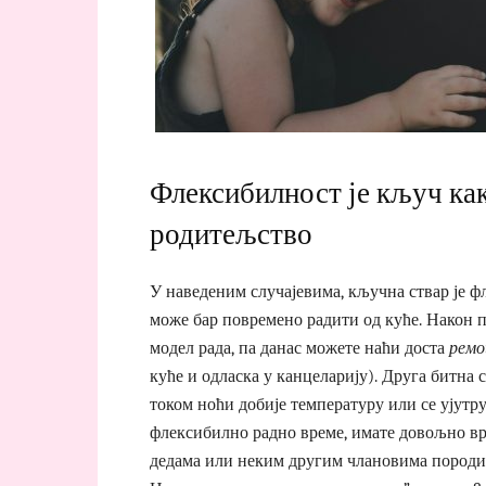
Флексибилност је кључ как
родитељство
У наведеним случајевима, кључна ствар је ф
може бар повремено радити од куће. Након 
модел рада, па данас можете наћи доста
рем
куће и одласка у канцеларију). Друга битна 
током ноћи добије температуру или се ујутру 
флексибилно радно време, имате довољно вре
дедама или неким другим члановима породице