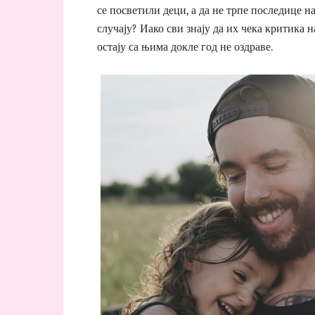
се посветили деци, а да не трпе последице н
случају? Иако сви знају да их чека критика 
остају са њима докле год не оздраве.