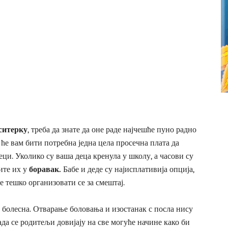
ситерку
, треба да знате да оне раде најчешће пуно радно
ће вам бити потребна једна цела просечна плата да
еци. Уколико су ваша деца кренула у школу, а часови су
ите их у
боравак.
Бабе и деде су најисплативија опција,
је тешко организовати се за смештај.
 болесна. Отварање боловања и изостанак с посла нису
да се родитељи довијају на све могуће начине како би