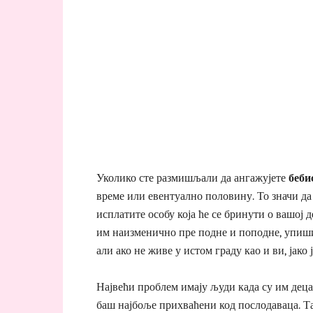
Уколико сте размишљали да ангажујете
беби
време или евентуално половину. То значи да 
исплатите особу која ће се бринути о вашој д
им наизменично пре подне и поподне, упиш
али ако не живе у истом граду као и ви, јако 
Највећи проблем имају људи када су им деца
баш најбоље прихваћени код послодаваца. Та