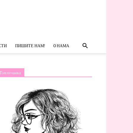
СТИ
ПИШИТЕ НАМ!
O НАМА
Топличанка