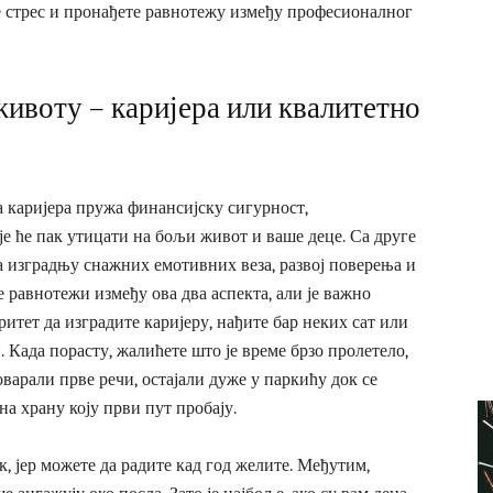
е стрес и пронађете равнотежу између професионалног
животу – каријера или квалитетно
а каријера пружа финансијску сигурност,
е ће пак утицати на бољи живот и ваше деце. Са друге
а изградњу снажних емотивних веза, развој поверења и
равнотежи између ова два аспекта, али је важно
ритет да изградите каријеру, нађите бар неких сат или
. Када порасту, жалићете што је време брзо пролетело,
варали прве речи, остајали дуже у паркићу док се
на храну коју први пут пробају.
к, јер можете да радите кад год желите. Међутим,