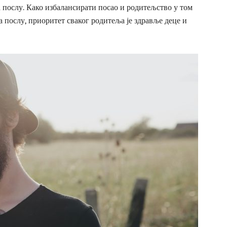
а послу. Како избалансирати посао и родитељство у том
на послу, приоритет сваког родитеља је здравље деце и