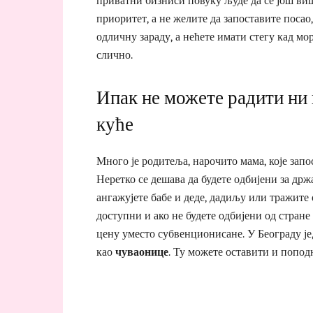
приватни бизниси повуку људе да се још више
приоритет, а не желите да запоставите посао
одличну зараду, а нећете имати стегу кад мор
слично.
Ипак не можете радити ни 
куће
Много је родитеља, нарочито мама, које запо
Неретко се дешава да будете одбијени за држ
ангажујете бабе и деде, дадиљу или тражите
доступни и ако не будете одбијени од стране
цену уместо субвенционисане. У Београду је,
као
чуваонице
. Ту можете оставити и попод