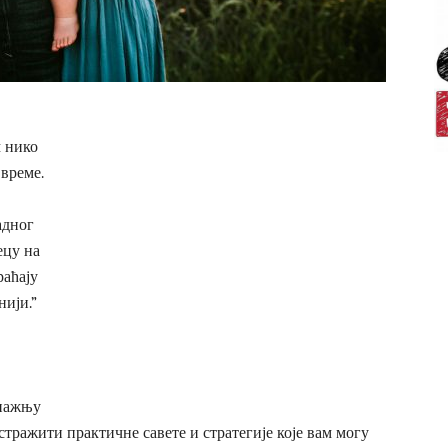
м нико
 време.
адног
ецу на
раћају
нији.”
 пажњу
истражити практичне савете и стратегије које вам могу