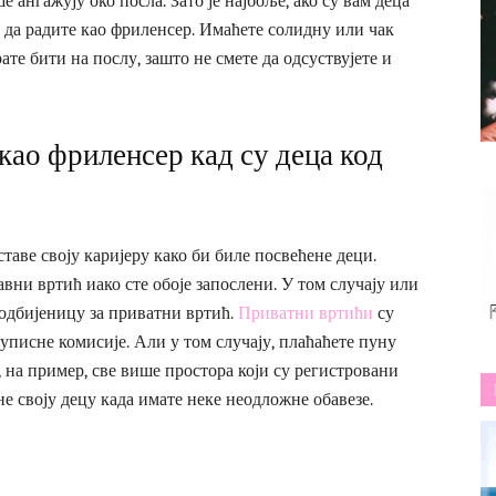
 ангажују око посла. Зато је најбоље, ако су вам деца
, да радите као фриленсер. Имаћете солидну или чак
ате бити на послу, зашто не смете да одсуствујете и
као фриленсер кад су деца код
ставе своју каријеру како би биле посвећене деци.
авни вртић иако сте обоје запослени. У том случају или
 одбијеницу за приватни вртић.
Приватни вртићи
су
 уписне комисије. Али у том случају, плаћаћете пуну
 на пример, све више простора који су регистровани
не своју децу када имате неке неодложне обавезе.