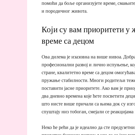
помоћи да боље организујете време, смањит
и породичног живота.
Који су вам приоритети у 
време са децом
Ова дилема је изазовна на више нивоа. Добр
професионални развој и лично испуњење, кој
стране, квалитетно време са децом омогућав
пружање стабилности. Многи родитељи теже 
поставити јасне приоритете. Ако вам је прио
два дневно времена које ћете посветити деци
што нисте више причали са њима док су изго
спуштају низ тобоган, смејали се реакцијама 
Неко ће рећи да је идеално да сте предузетни