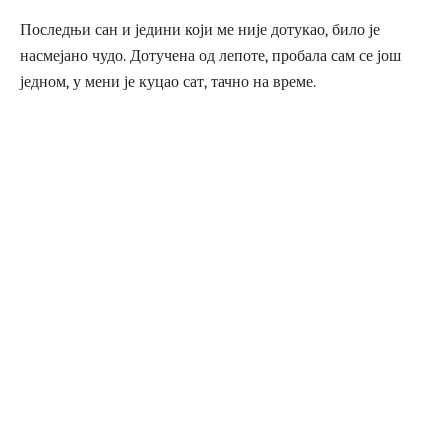
Последњи сан и једини који ме није дотукао, било је
насмејано чудо. Дотучена од лепоте, пробала сам се још
једном, у мени је куцао сат, тачно на време.