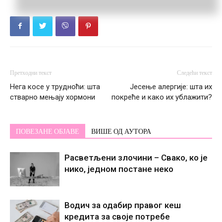
Претходни текст
Следећи текст
Нега косе у трудноћи: шта
Јесење алергије: шта их
стварно мењају хормони
покреће и како их ублажити?
ПОВЕЗАНЕ ОБЈАВЕ
ВИШЕ ОД АУТОРА
Расветљени злочини – Свако, ко је
нико, једном постане некo
Водич за одабир правог кеш
кредита за своје потребе