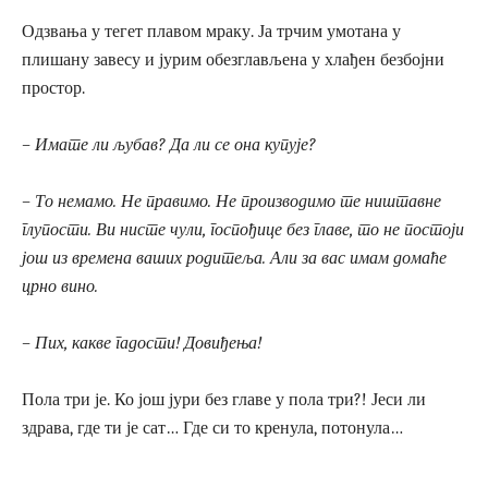
Одзвања у тегет плавом мраку. Ја трчим умотана у
плишану завесу и јурим обезглављена у хлађен безбојни
простор.
– Имате ли љубав? Да ли се она купује?
– То немамо. Не правимо. Не производимо те ништавне
глупости. Ви нисте чули, госпођице без главе, то не постоји
још из времена ваших родитеља. Али за вас имам домаће
црно вино.
– Пих, какве гадости! Довиђења!
Пола три је. Ко још јури без главе у пола три?! Јеси ли
здрава, где ти је сат… Где си то кренула, потонула…