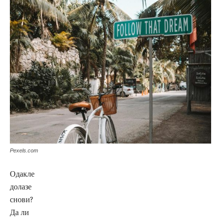
Pexels.com
Одакле
долазе
снови?
Да ли