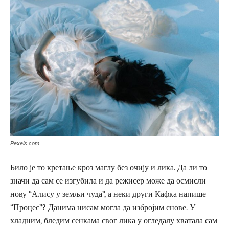
Pexels.com
Било је то кретање кроз маглу без очију и лика. Да ли то
значи да сам се изгубила и да режисер може да осмисли
нову “Алису у земљи чуда”, а неки други Кафка напише
“Процес”? Данима нисам могла да избројим снове. У
хладним, бледим сенкама свог лика у огледалу хватала сам