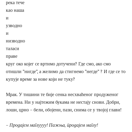
река тече
као наша
и
узводно
и
низводно
таласи
праве
круг око којег се вртимо дотучени? Где смо, ако смо
отишли ​​“нигде”, а желимо да стигнемо “негде” ? И где се то
купује време за нове који не туку?
Мрак. У тишини те бије сенка несхваћеног продуженог
времена. Ни у најтежим букама не нестају снови. Добри,
лоши, црно – бели, обојени, пази, снима се у твојој глави!
– Продајем маглуууу! Пажња, продајем маглу!