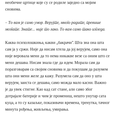
необичне цртице које су се родиле заједно са мојим
сновима.
– То вам је само умор. Верујте, много радите, превише
мозгате. Знате… није то лако. То вам само тако изгледа.
Каква психолошкиња, какви „бакрачи”. Шта зна она шта
сам ја у сржи. Није да нисам хтела да јој верујем, само она
није веровала мени да то нема никакве везе са оним што се
мени дешава. Нисам знала где да идем. Морала сам да
поразговарам са својим сновима и да покушам да разумем
шта они мени желе да кажу. Разумела сам да оно у шта
верујем, заиста се дешава, само можда мало касни. Важно
је да увек стигне. Као кад сат стане, али само због
дотрајале батерије и чим је промениш, нешто унутар сата
куца, а то су казаљке, показивачи времена, тренутка, тачног
минута рођења, живљења, умирања.