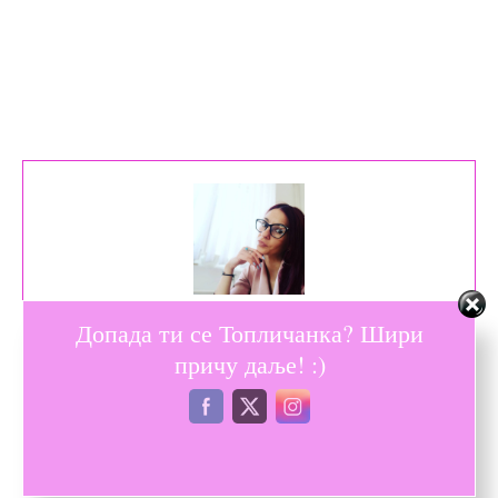
Допада ти се Топличанка? Шири
причу даље! :)
Ивана Ђурковић Којић
Пишчева мисао треба да продире у људске душе.