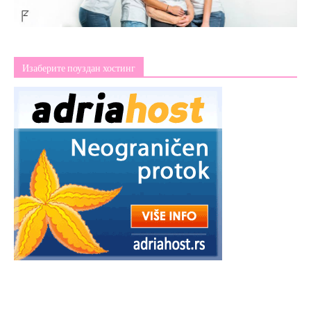
Изаберите поуздан хостинг