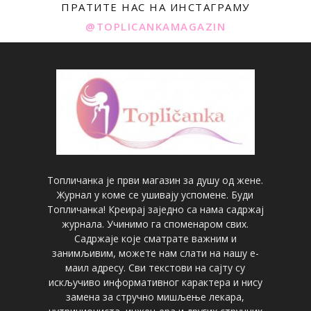
ПРАТИТЕ НАС НА ИНСТАГРАМУ
@TOPLICANKAMAGAZIN
Топличанка је први магазин за душу од жене.
Журнал у коме се ушивају успомене. Буди
Топличанка! Креирај заједно са нама садржај
журнала. Учинимо га споменаром свих.
Садржаје које сматрате важним и
занимљивим, можете нам слати на нашу е-
маил адресу. Сви текстови на сајту су
искључиво информативног карактера и нису
замена за стручно мишљење лекара,