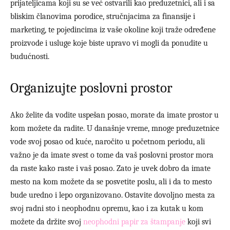
prijateljicama koji su se već ostvarili kao preduzetnici, ali i sa
bliskim članovima porodice, stručnjacima za finansije i
marketing, te pojedincima iz vaše okoline koji traže određene
proizvode i usluge koje biste upravo vi mogli da ponudite u
budućnosti.
Organizujte poslovni prostor
Ako želite da vodite uspešan posao, morate da imate prostor u
kom možete da radite. U današnje vreme, mnoge preduzetnice
vode svoj posao od kuće, naročito u početnom periodu, ali
važno je da imate svest o tome da vaš poslovni prostor mora
da raste kako raste i vaš posao. Zato je uvek dobro da imate
mesto na kom možete da se posvetite poslu, ali i da to mesto
bude uredno i lepo organizovano. Ostavite dovoljno mesta za
svoj radni sto i neophodnu opremu, kao i za kutak u kom
možete da držite svoj
neophodni papir za štampanje
koji svi