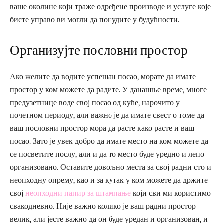
ваше околине који траже одређене производе и услуге које
бисте управо ви могли да понудите у будућности.
Организујте пословни простор
Ако желите да водите успешан посао, морате да имате
простор у ком можете да радите. У данашње време, многе
предузетнице воде свој посао од куће, нарочито у
почетном периоду, али важно је да имате свест о томе да
ваш пословни простор мора да расте како расте и ваш
посао. Зато је увек добро да имате место на ком можете да
се посветите послу, али и да то место буде уредно и лепо
организовано. Оставите довољно места за свој радни сто и
неопходну опрему, као и за кутак у ком можете да држите
свој
неопходни папир за штампање
који сви ми користимо
свакодневно. Није важно колико је ваш радни простор
велик, али јесте важно да он буде уредан и организован, и