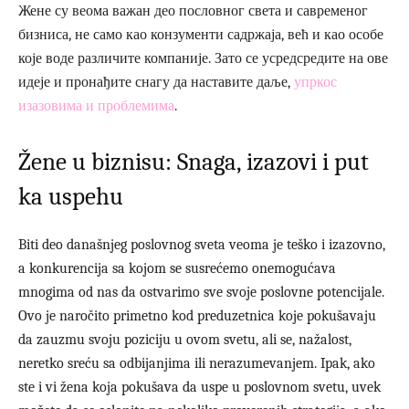
Жене су веома важан део пословног света и савременог
бизниса, не само као конзументи садржаја, већ и као особе
које воде различите компаније. Зато се усредсредите на ове
идеје и пронађите снагу да наставите даље,
упркос
изазовима и проблемима
.
Žene u biznisu: Snaga, izazovi i put
ka uspehu
Biti deo današnjeg poslovnog sveta veoma je teško i izazovno,
a konkurencija sa kojom se susrećemo onemogućava
mnogima od nas da ostvarimo sve svoje poslovne potencijale.
Ovo je naročito primetno kod preduzetnica koje pokušavaju
da zauzmu svoju poziciju u ovom svetu, ali se, nažalost,
neretko sreću sa odbijanjima ili nerazumevanjem. Ipak, ako
ste i vi žena koja pokušava da uspe u poslovnom svetu, uvek