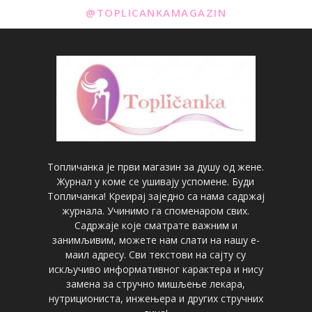
@TOPLICANKAMAGAZIN
Топличанка је први магазин за душу од жене.
Журнал у коме се ушивају успомене. Буди
Топличанка! Креирај заједно са нама садржај
журнала. Учинимо га споменаром свих.
Садржаје које сматрате важним и
занимљивим, можете нам слати на нашу е-
маил адресу. Сви текстови на сајту су
искључиво информативног карактера и нису
замена за стручно мишљење лекара,
нутрициониста, инжењера и других стручних