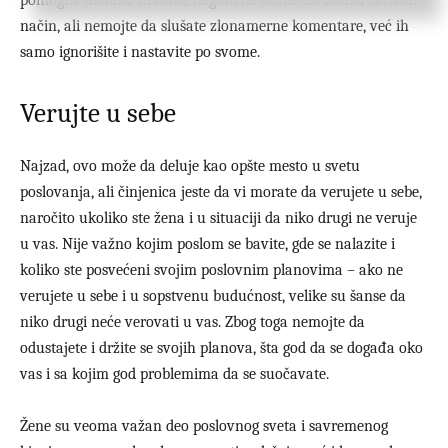
način, ali nemojte da slušate zlonamerne komentare, već ih
samo ignorišite i nastavite po svome.
Verujte u sebe
Najzad, ovo može da deluje kao opšte mesto u svetu
poslovanja, ali činjenica jeste da vi morate da verujete u sebe,
naročito ukoliko ste žena i u situaciji da niko drugi ne veruje
u vas. Nije važno kojim poslom se bavite, gde se nalazite i
koliko ste posvećeni svojim poslovnim planovima – ako ne
verujete u sebe i u sopstvenu budućnost, velike su šanse da
niko drugi neće verovati u vas. Zbog toga nemojte da
odustajete i držite se svojih planova, šta god da se događa oko
vas i sa kojim god problemima da se suočavate.
Žene su veoma važan deo poslovnog sveta i savremenog