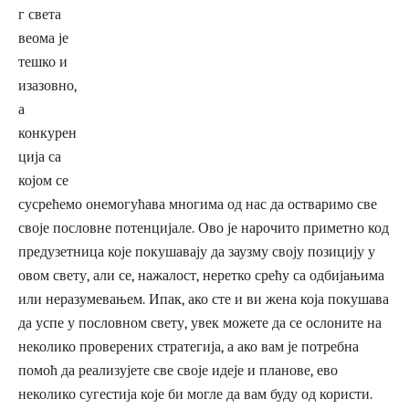
г света
веома је
тешко и
изазовно,
а
конкурен
ција са
којом се
сусрећемо онемогућава многима од нас да остваримо све
своје пословне потенцијале. Ово је нарочито приметно код
предузетница које покушавају да заузму своју позицију у
овом свету, али се, нажалост, неретко срећу са одбијањима
или неразумевањем. Ипак, ако сте и ви жена која покушава
да успе у пословном свету, увек можете да се ослоните на
неколико проверених стратегија, а ако вам је потребна
помоћ да реализујете све своје идеје и планове, ево
неколико сугестија које би могле да вам буду од користи.