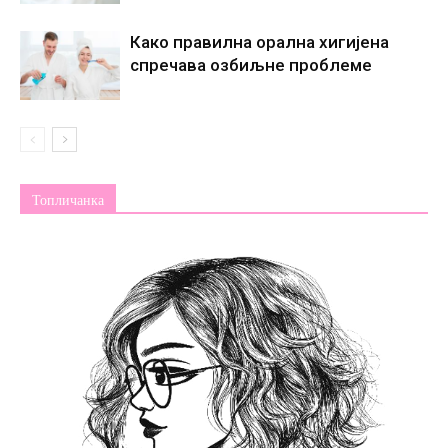
Како правилна орална хигијена
спречава озбиљне проблеме
Топличанка