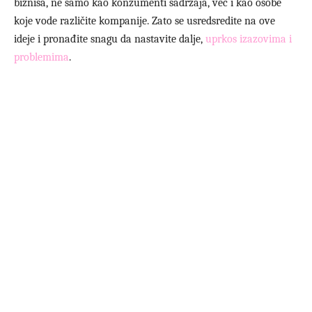
biznisa, ne samo kao konzumenti sadržaja, već i kao osobe
koje vode različite kompanije. Zato se usredsredite na ove
ideje i pronađite snagu da nastavite dalje,
uprkos izazovima i
problemima
.