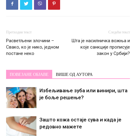
Претходни текст
Следећи текст
Расветљени злочини –
Шта је насилничка вожња и
Свако, ко је нико, једном
које санкције прописује
постане некo
закон у Србији?
ПОВЕЗАНЕ ОБЈАВЕ
ВИШЕ ОД АУТОРА
Избељивање зуба или винири, шта
је боље решење?
Зашто кожа остаје сува и када је
редовно мажете