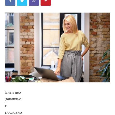
Бити део
данашње
г
пословно