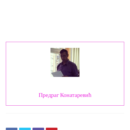
Предраг Конатаревић