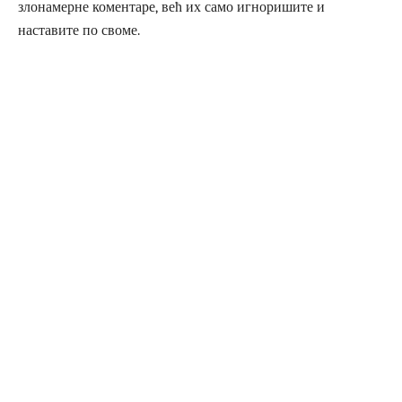
злонамерне коментаре, већ их само игноришите и
наставите по своме.