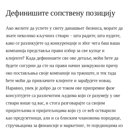
Дефинишите сопствену позицију
Ако желите да успете у свету данашњег бизниса, морате да
знате неколико кључних ствари – шта радите, шта нудите,
како се разликујете од конкуренције и због чега баш ваша
компанија представља прави избор за све купце и
клијенте? Када дефинишете све ове детаље, моћи ћете да
будете сигурни да сте на прави начин заокружили причу
око постављања своје компаније на тржиште, и тек тада
ћете моћи да привлачите клијенте и зарађујете новац.
Наравно, увек је добро да се током ове припремне фазе
консултујете са различитим људима који се разумеју у ове
ствари више од вас, и стога разговарајте са својим
пријатељима и пријатељицама који су се већ остварили
као предузетници, али и са блиским члановима породице,
стручњацима за финансије и маркетинг, те појединцима из