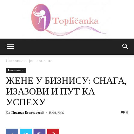
Топличанка
Насловна
Још понешто
Још понешто
ЖЕНЕ У БИЗНИСУ: СНАГА,
ИЗАЗОВИ И ПУТ КА
УСПЕХУ
Од
Предраг Конатаревић
-
0
15/01/2026