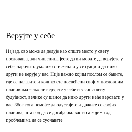
Верујте у себе
Најзад, ово може да делује као опште место у свету
пословања, али чињеница јесте да ви морате да верујете у
себе, нарочито уколико сте жена и у ситуацији да нико
други не верује у вас. Није важно којим послом се бавите,
где се налазите и колико сте посвећени својим пословним
плановима – ако не верујете у себе и у сопствену
будућност, велике су шансе да нико други неће веровати у
вас. Због тога немојте да одустајете и држите се својих
планова, шта год да се догађа око вас и са којим год
проблемима да се суочавате.