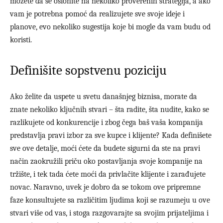
možete da se oslonite na nekoliko proverenih strategija, a ako
vam je potrebna pomoć da realizujete sve svoje ideje i
planove, evo nekoliko sugestija koje bi mogle da vam budu od
koristi.
Definišite sopstvenu poziciju
Ako želite da uspete u svetu današnjeg biznisa, morate da
znate nekoliko ključnih stvari – šta radite, šta nudite, kako se
razlikujete od konkurencije i zbog čega baš vaša kompanija
predstavlja pravi izbor za sve kupce i klijente? Kada definišete
sve ove detalje, moći ćete da budete sigurni da ste na pravi
način zaokružili priču oko postavljanja svoje kompanije na
tržište, i tek tada ćete moći da privlačite klijente i zarađujete
novac. Naravno, uvek je dobro da se tokom ove pripremne
faze konsultujete sa različitim ljudima koji se razumeju u ove
stvari više od vas, i stoga razgovarajte sa svojim prijateljima i