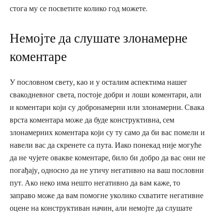
стога му се посветите колико год можете.
Немојте да слушате злонамерне
коментаре
У пословном свету, као и у осталим аспектима нашег
свакодневног света, постоје добри и лоши коментари, али
и коментари који су добронамерни или злонамерни. Свака
врста коментара може да буде конструктивна, сем
злонамерних коментара који су ту само да би вас помели и
навели вас да скренете са пута. Иако понекад није могуће
да не чујете овакве коментаре, било би добро да вас они не
погађају, односно да не утичу негативно на ваш пословни
пут. Ако неко има нешто негативно да вам каже, то
заправо може да вам помогне уколико схватите негативне
оцене на конструктиван начин, али немојте да слушате