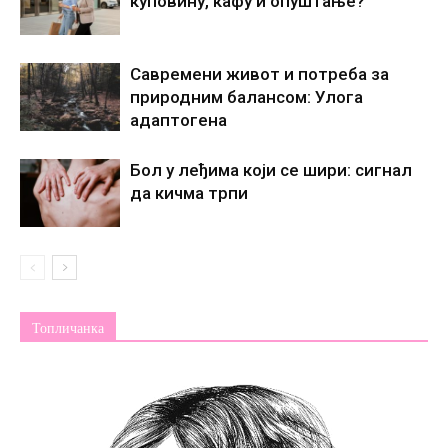
куповину, кафу и опуштање?
Савремени живот и потреба за
природним балансом: Улога
адаптогена
Бол у леђима који се шири: сигнал
да кичма трпи
Топличанка