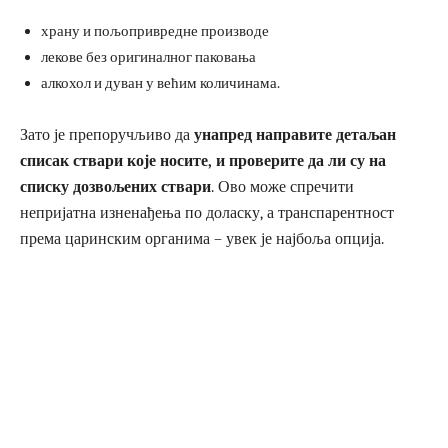
храну и пољопривредне производе
лекове без оригиналног паковања
алкохол и дуван у већим количинама.
Зато је препоручљиво да
унапред направите детаљан
списак ствари које носите, и проверите да ли су на
списку дозвољених ствари
. Ово може спречити
непријатна изненађења по доласку, а транспарентност
према царинским органима – увек је најбоља опција.