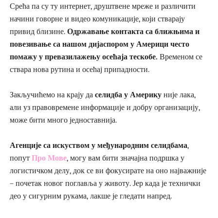
Срећа па су ту интернет, друштвене мреже и различити
начини говорне и видео комуникације, који стварају
привид близине.
Одржавање контакта са ближњима и
повезивање са нашом дијаспором у Америци често
помажу у превазилажењу осећаја тескобе.
Временом се
ствара нова рутина и осећај припадности.
Закључићемо на крају да
селидба у Америку
није лака,
али уз правовремене информације и добру организацију,
може бити много једноставнија.
Агенције са искуством у међународним селидбама
,
попут
Про Мове
, могу вам бити значајна подршка у
логистичком делу, док се ви фокусирате на оно најважније
– почетак новог поглавља у животу. Јер када је технички
део у сигурним рукама, лакше је гледати напред.