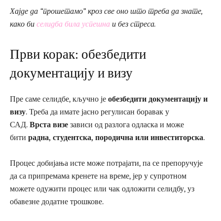
Хајде да “прошетамо” кроз све оно што треба да знате,
како би
селидба била успешна
и без стреса.
Први корак: обезбедити
документацију и визу
Пре саме селидбе, кључно је
обезбедити документацију и
визу
. Треба да имате јасно регулисан боравак у
САД.
Врста визе
зависи од разлога одласка и може
бити
радна, студентска, породична или инвеститорска
.
Процес добијања исте може потрајати, па се препоручује
да са припремама кренете на време, јер у супротном
можете одужити процес или чак одложити селидбу, уз
обавезне додатне трошкове.