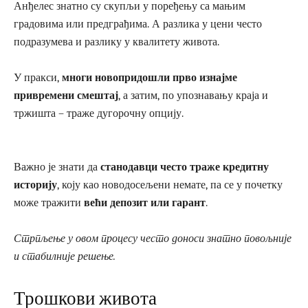
Анђелес знатно су скупљи у поређењу са мањим
градовима или предграђима. А разлика у цени често
подразумева и разлику у квалитету живота.
У пракси,
многи новопридошли прво изнајме
привремени смештај
, а затим, по упознавању краја и
тржишта – траже дугорочну опцију.
Важно је знати да
станодавци често траже кредитну
историју
, коју као новодосељени немате, па се у почетку
може тражити
већи депозит или гарант
.
Стрпљење у овом процесу често доноси знатно повољније
и стабилније решење.
Трошкови живота