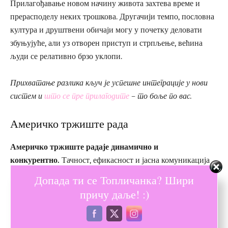
Прилагођавање новом начину живота захтева време и
прерасподелу неких трошкова. Другачији темпо, пословна
култура и друштвени обичаји могу у почетку деловати
збуњујуће, али уз отворен приступ и стрпљење, већина
људи се релативно брзо уклопи.
Прихватање разлика кључ је успешне интеграције у нови
систем и
што се пре прилагодите
– то боље по вас.
Америчко тржиште рада
Америчко тржиште радаје динамично и
конкурентно.
Тачност, ефикасност и јасна комуникација
изузетно се цене. Радно искуство из Србије често је
Допада ти се Топличанка? Шири
признато, али је понекад потребно
додатно доказивање
причу даље! :)
или нострификација диплома
.
Спремност на учење и прилагођавање отвара многа врата.