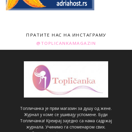
ПРАТИТЕ НАС НА ИНСТАГРАМУ
@TOPLICANKAMAGAZIN
Топличанка је први магазин за душу од жене.
Журнал у коме се ушивају успомене. Буди
Топличанка! Креирај заједно са нама садржај
журнала. Учинимо га споменаром свих.