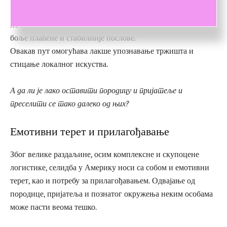
Многи досељеници прво прихвате привремене или
почетне позиције, а затим, после неког периода, прелазе на
боље плаћене и стабилније послове.
Овакав пут омогућава лакше упознавање тржишта и
стицање локалног искуства.
А да ли је лако оставити породицу и пријатеље и
преселити се тако далеко од њих?
Емотивни терет и прилагођавање
Због велике раздаљине, осим комплексне и скупоцене
логистике, селидба у Америку носи са собом и емотивни
терет, као и потребу за прилагођавањем. Одвајање од
породице, пријатеља и познатог окружења неким особама
може пасти веома тешко.