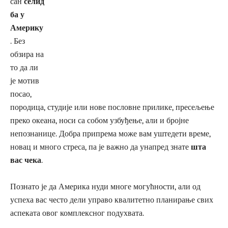
сан
селид
ба у
Америку
. Без
обзира на
то да ли
је мотив
посао,
породица, студије или нове пословне прилике, пресељење
преко океана, носи са собом узбуђење, али и бројне
непознанице. Добра припрема може вам уштедети време,
новац и много стреса, па је важно да унапред знате
шта
вас чека
.
Познато је да Америка нуди многе могућности, али од
успеха вас често дели управо квалитетно планирање свих
аспеката овог комплексног подухвата.