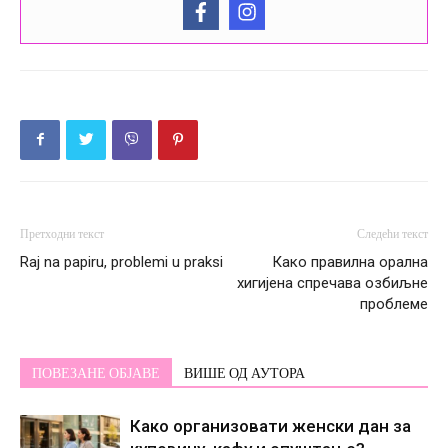
Претходни текст
Следећи текст
Raj na papiru, problemi u praksi
Како правилна орална
хигијена спречава озбиљне
проблеме
ПОВЕЗАНЕ ОБЈАВЕ
ВИШЕ ОД АУТОРА
Како организовати женски дан за