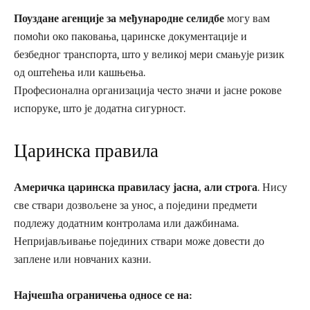
Поуздане агенције за међународне селидбе
могу вам
помоћи око паковања, царинске документације и
безбедног транспорта, што у великој мери смањује ризик
од оштећења или кашњења.
Професионална организација често значи и јасне рокове
испоруке, што је додатна сигурност.
Царинска правила
Америчка царинска правиласу јасна, али строга
. Нису
све ствари дозвољене за унос, а поједини предмети
подлежу додатним контролама или дажбинама.
Непријављивање појединих ствари може довести до
заплене или новчаних казни.
Најчешћа ограничења односе се на: