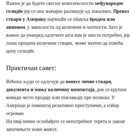
Важно је да будете свесни комплексности
међународне
селидбе
јер се она значајно разликује од локалних.
Превоз
ствари у Америку
најчешће се обавља
бродом или
авионом
, у зависности од количине и хитности. Зато је
важно да унапред одлучите шта вам је заиста потребно, јер
лоша процена количине ствари, може знатно да повећа
цену селидбе.
Практичан савет:
Већина људи се одлучује да
понесе личне ствари,
документа и мању количину намештаја
, док се крупни
комади често продају или поклањају пре поласка. У
Америци је намештај релативно приступачан, а избор
огроман.
На овај начин ослобађате се непотребног терета и лакше
започињете нови живот.