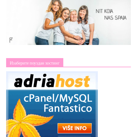
Изаберите поуздан хостинг