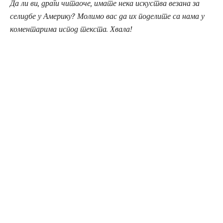
Да ли ви, драги читаоче, имате нека искуства везана за
селидбе у Америку? Молимо вас да их поделите са нама у
коментарима испод текста. Хвала!