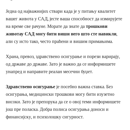
Једна од најважнијих ствари када је у питању квалитет
вашег живота у САД, јесте ваша способност да измирујете
на време све рачуне. Морате да знате да
трошкови
животау САД могу бити виши него што сте навикли
,
али су исто тако, често праћени и вишим примањима.
Храна, превоз, здравствено осигурање и порези варирају,
од државе до државе. Зато је важно да се информишете
унапред и направите реалан месечни буџет.
Здравствено осигурање
је посебно важна ставка. Без
осигурања, медицински трошкови могу бити изузетно
високи. Зато је препорука да се о овој теми информишете
још пре поласка. Добра полиса осигурања доноси и
финансијску, и психолошку сигурност.