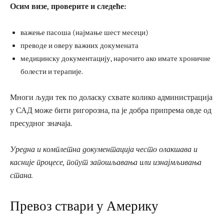
Осим визе, проверите и следеће:
важење пасоша (најмање шест месеци)
преводе и оверу важних докумената
медицинску документацију, нарочито ако имате хроничне
болести и терапије.
Многи људи тек по доласку схвате колико администрација
у САД може бити ригорозна, па је добра припрема овде од
пресудног значаја.
Уредна и комплетна документација често олакшава и
касније процесе, попут запошљавања или изнајмљивања
стана.
Превоз ствари у Америку