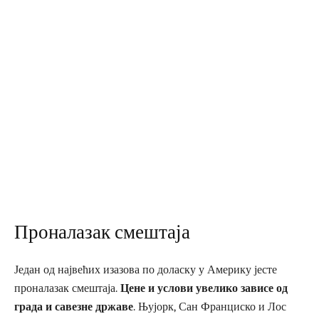
Проналазак смештаја
Један од највећих изазова по доласку у Америку јесте
проналазак смештаја.
Цене и услови увелико зависе од
града и савезне државе
. Њујорк, Сан Франциско и Лос