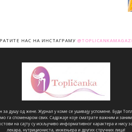
РАТИТЕ НАС НА ИНСТАГРАМУ
@TOPLICANKAMAGAZ
н за душу од жене. Журнал у коме се ушивају успомене. Буди Топл
имо га споменаром свих. Садржаје које сматрате важним и зани
екстови на сајту су искључиво информативног карактера и нису
лекара, нутрициониста, инжењера и других стручних лица!