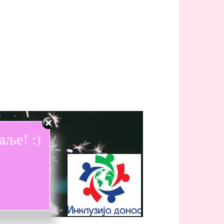
ље! :)