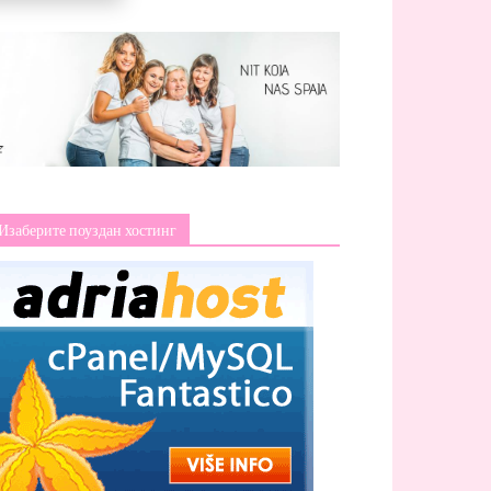
Изаберите поуздан хостинг