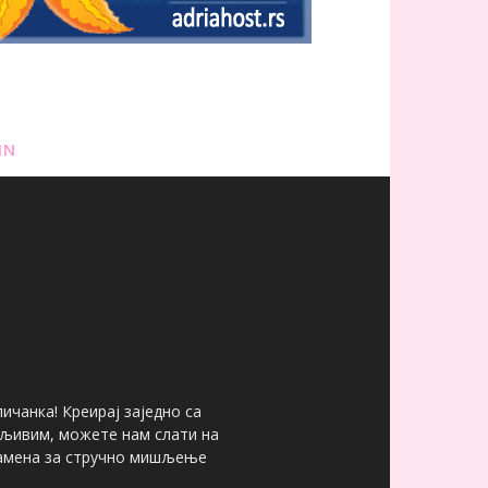
IN
ичанка! Креирај заједно са
мљивим, можете нам слати на
 замена за стручно мишљење