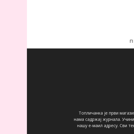
П
Топличанка је први магази
нама садржај журнала. Учин
нашу е-маил адресу. Сви т