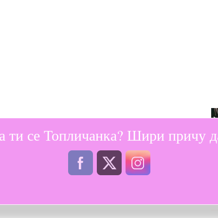
а ти се Топличанка? Шири причу да