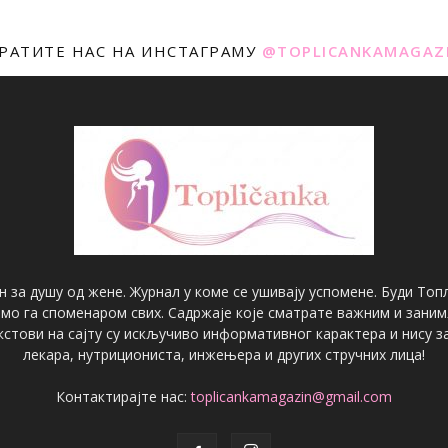
РАТИТЕ НАС НА ИНСТАГРАМУ
@TOPLICANKAMAGAZ
н за душу од жене. Журнал у коме се ушивају успомене. Буди Топл
имо га споменаром свих. Садржаје које сматрате важним и зани
екстови на сајту су искључиво информативног карактера и нису
лекара, нутрициониста, инжењера и других стручних лица!
Контактирајте нас:
toplicankamagazin@gmail.com