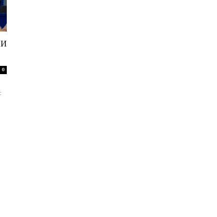
НИ
0
с