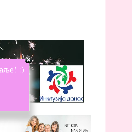
ље! :)