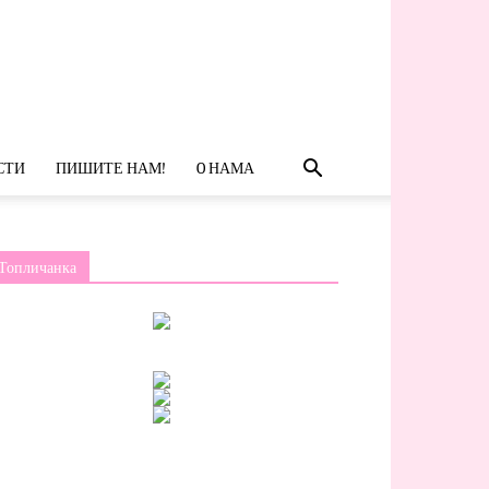
СТИ
ПИШИТЕ НАМ!
O НАМА
Топличанка