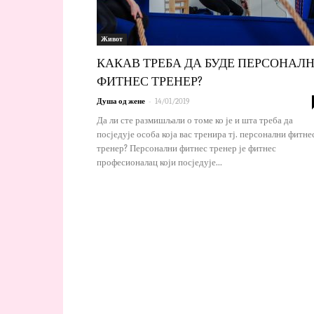
Живот
КАКАВ ТРЕБА ДА БУДЕ ПЕРСОНАЛ
ФИТНЕС ТРЕНЕР?
-
Душа од жене
14/01/2019
Да ли сте размишљали о томе ко је и шта треба да
посједује особа која вас тренира тј. персонални фитне
тренер? Персонални фитнес тренер је фитнес
професионалац који посједује...