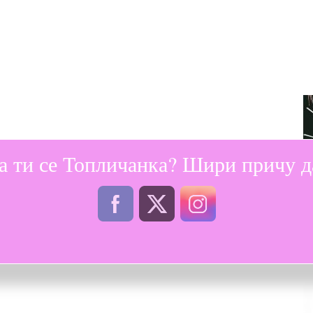
а ти се Топличанка? Шири причу да