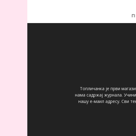
П
Топличанка је први магази
нама садржај журнала. Учин
нашу е-маил адресу. Сви т