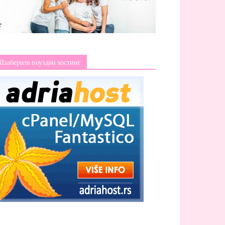
Изаберите поуздан хостинг