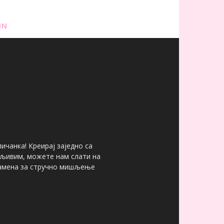
IN
ичанка! Креирај заједно са
мљивим, можете нам слати на
 замена за стручно мишљење