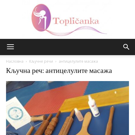
Топличанка
Насловна
Кључне речи
антицелулите масажа
Кључна реч: антицелулите масажа