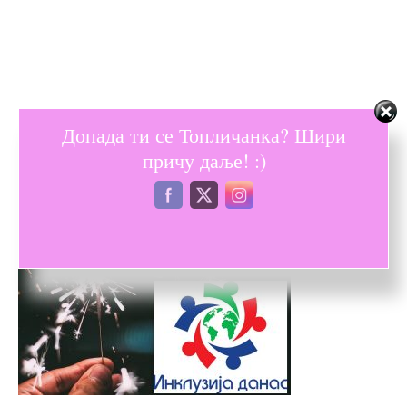
Допада ти се Топличанка? Шири
причу даље! :)