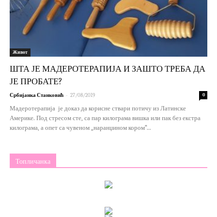
Живот
ШТА ЈЕ МАДЕРОТЕРАПИЈА И ЗАШТО ТРЕБА ДА
ЈЕ ПРОБАТЕ?
-
Србијанка Станковић
27/08/2019
0
Мадеротерапија је доказ да корисне ствари потичу из Латинске
Америке. Под стресом сте, са пар килограма вишка или пак без екстра
килограма, а опет са чувеном „наранџином кором“...
Топличанка