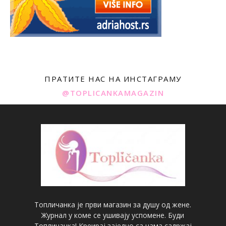
ПРАТИТЕ НАС НА ИНСТАГРАМУ
@TOPLICANKAMAGAZIN
Топличанка је први магазин за душу од жене.
Журнал у коме се ушивају успомене. Буди
Топличанка! Креирај заједно са нама садржај