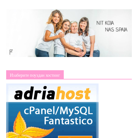
Изаберите поуздан хостинг