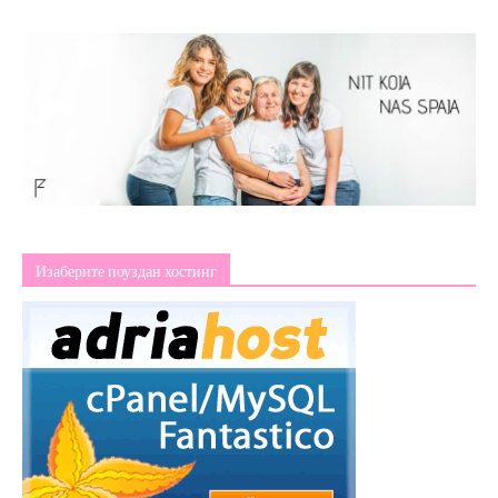
Изаберите поуздан хостинг