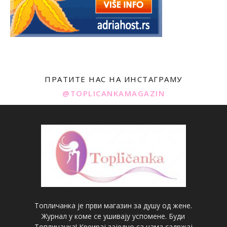
ПРАТИТЕ НАС НА ИНСТАГРАМУ
@TOPLICANKAMAGAZIN
Топличанка је први магазин за душу од жене.
Журнал у коме се ушивају успомене. Буди
Топличанка! Креирај заједно са нама садржај