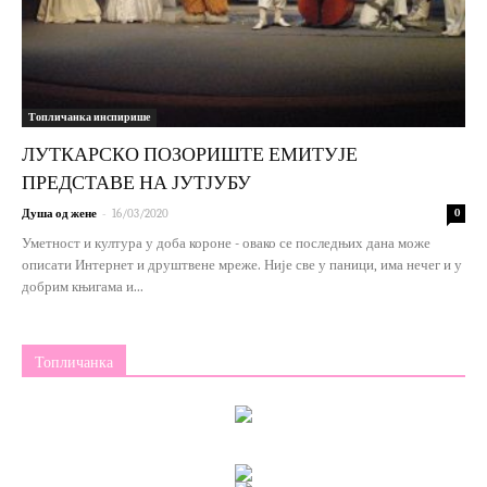
Топличанка инспирише
ЛУТКАРСКО ПОЗОРИШТЕ ЕМИТУЈЕ
ПРЕДСТАВЕ НА ЈУТЈУБУ
-
Душа од жене
16/03/2020
0
Уметност и култура у доба короне - овако се последњих дана може
описати Интернет и друштвене мреже. Није све у паници, има нечег и у
добрим књигама и...
Топличанка