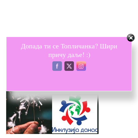
Допада ти се Топличанка? Шири
причу даље! :)