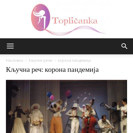
Топличанка
Насловна
Кључне речи
корона пандемија
Кључна реч: корона пандемија