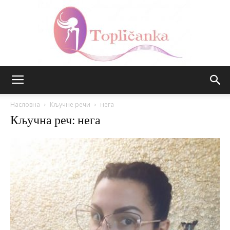
Топличанка
Насловна
Кључне речи
нега
Кључна реч: нега