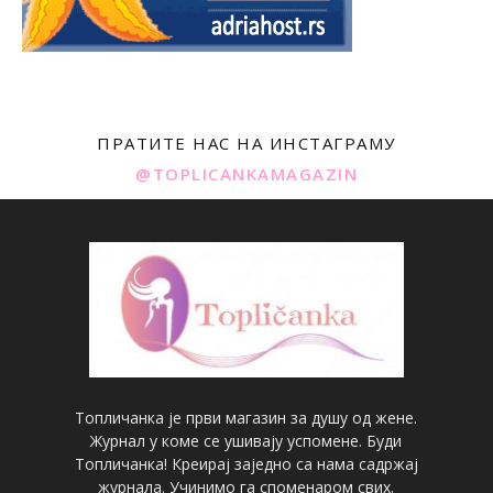
ПРАТИТЕ НАС НА ИНСТАГРАМУ
@TOPLICANKAMAGAZIN
Топличанка је први магазин за душу од жене.
Журнал у коме се ушивају успомене. Буди
Топличанка! Креирај заједно са нама садржај
журнала. Учинимо га споменаром свих.