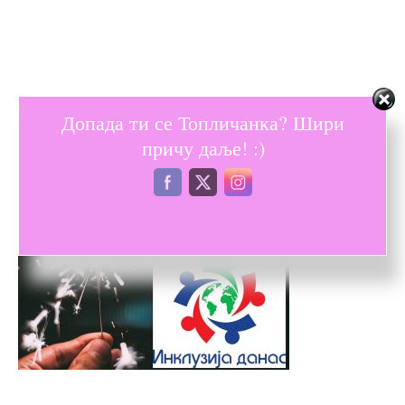
Допада ти се Топличанка? Шири
причу даље! :)