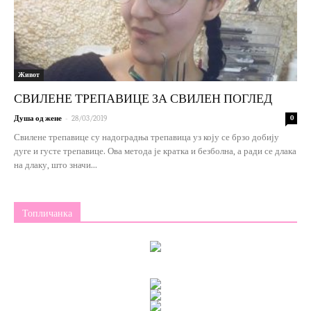
Живот
СВИЛЕНЕ ТРЕПАВИЦЕ ЗА СВИЛЕН ПОГЛЕД
-
Душа од жене
28/03/2019
0
Свилене трепавице су надоградња трепавица уз коју се брзо добију
дуге и густе трепавице. Ова метода је кратка и безболна, а ради се длака
на длаку, што значи...
Топличанка