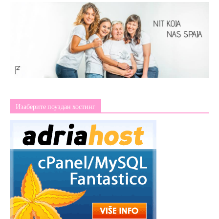
Изаберите поуздан хостинг