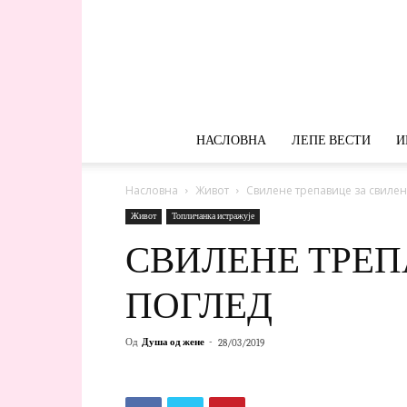
НАСЛОВНА
ЛЕПЕ ВЕСТИ
И
Насловна
Живот
Свилене трепавице за свилен
Живот
Топличанка истражује
СВИЛЕНЕ ТРЕП
ПОГЛЕД
Од
Душа од жене
-
28/03/2019