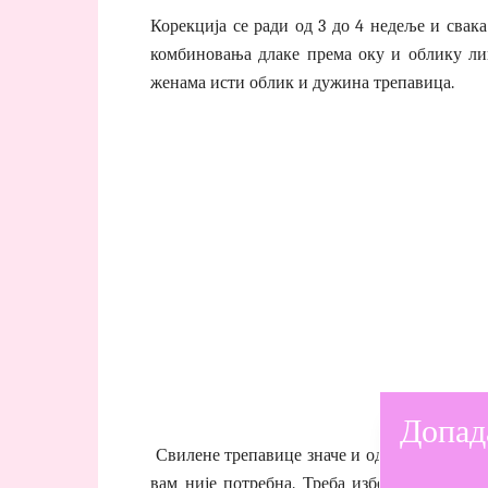
Корекција се ради од 3 до 4 недеље и свака
комбиновања длаке према оку и облику лиц
женама исти облик и дужина трепавица.
Допад
Свилене трепавице значе и одмор од маскар
вам није потребна. Треба избегавати ајлај