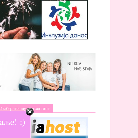
Изаберите поуздан хостинг
ље! :)