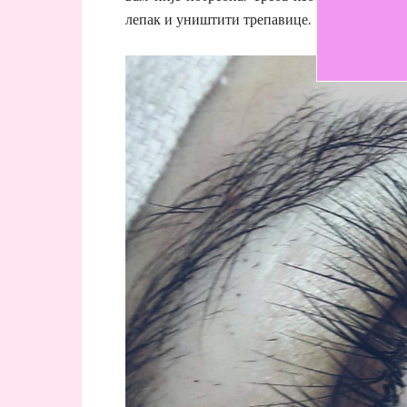
лепак и уништити трепавице.