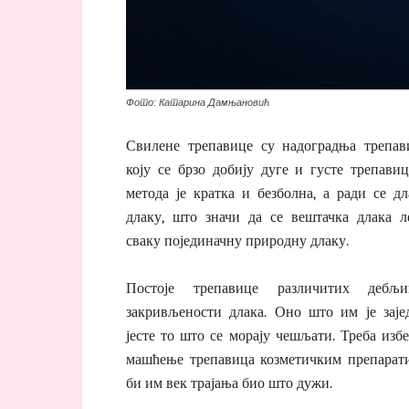
Фото: Катарина Дамњановић
Свилене трепавице су надоградња трепав
коју се брзо добију дуге и густе трепавиц
метода је кратка и безболна, а ради се дл
длаку, што значи да се вештачка длака л
сваку појединачну природну длаку.
Постоје трепавице различитих дебљ
закривљености длака. Оно што им је заје
јесте то што се морају чешљати. Треба изб
машћење трепавица козметичким препарати
би им век трајања био што дужи.