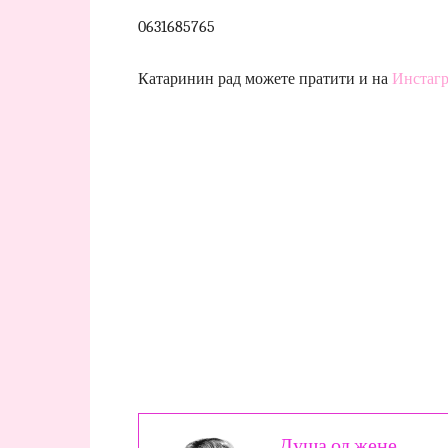
0631685765
Катаринин рад можете пратити и на
Инстагр
Душа од жене