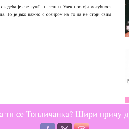
 следећа је све гушћа и лепша. Увек постоји могућност
а. То је јако важно с обзиром на то да не стоји свим
а ти се Топличанка? Шири причу да
е и увијача трепавица. Када имате надоградњу, маскара
нере и оловке базиране на уљима која могу растворити