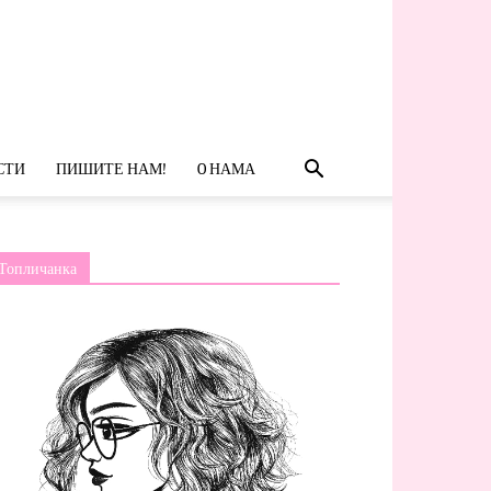
СТИ
ПИШИТЕ НАМ!
O НАМА
Топличанка