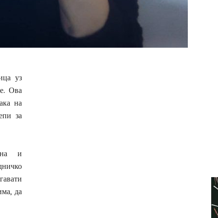
ица уз
е. Ова
ака на
епи за
ина и
дничко
егавати
ма, да