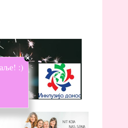
ље! :)