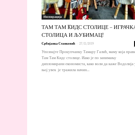
Инспирација
ТАМ ТАМ KИДС СТОЛИЦЕ – ИГРАЧКА
СТОЛИЦА И ЉУБИМАЦ!
-
Србијанка Станковић
27/11/2019
Упознајте Прокупчанку Тамару Галић, маму која прав
Там Там Кидс столице. Иако је по занимању
дипломирани економиста, како воли да каже Водолија 
њој увек је тражила начин...