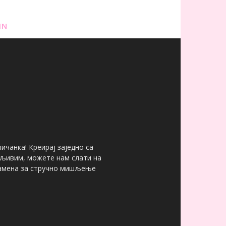
IN
ичанка! Креирај заједно са
мљивим, можете нам слати на
 замена за стручно мишљење