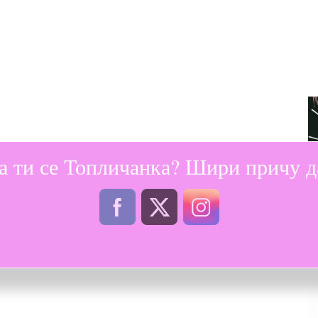
а ти се Топличанка? Шири причу да