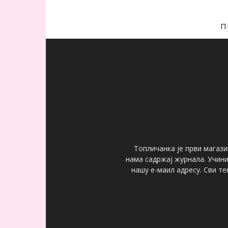
П
Топличанка је први магази
нама садржај журнала. Учин
нашу е-маил адресу. Сви т