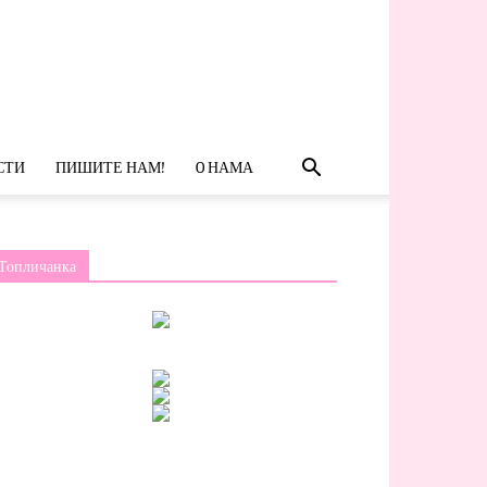
СТИ
ПИШИТЕ НАМ!
O НАМА
Топличанка