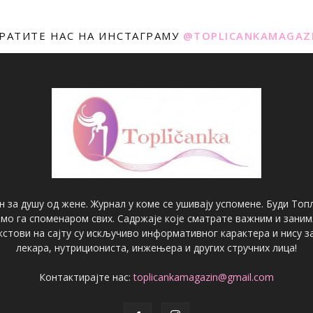
РАТИТЕ НАС НА ИНСТАГРАМУ
@TOPLICANKAMAGAZ
н за душу од жене. Журнал у коме се ушивају успомене. Буди Топл
имо га споменаром свих. Садржаје које сматрате важним и зани
екстови на сајту су искључиво информативног карактера и нису
лекара, нутрициониста, инжењера и других стручних лица!
Контактирајте нас:
toplicankamagazin@gmail.com