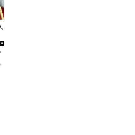
,
0
и
у