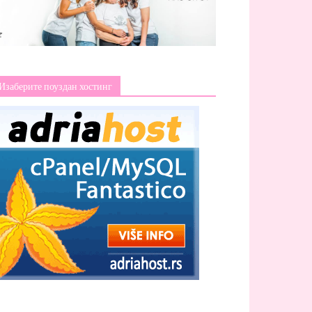
Изаберите поуздан хостинг