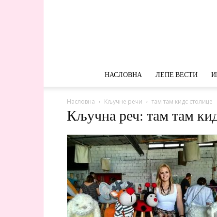
НАСЛОВНА
ЛЕПЕ ВЕСТИ
И
Насловна
Кључне речи
там там кидс столице
Кључна реч: там там ки