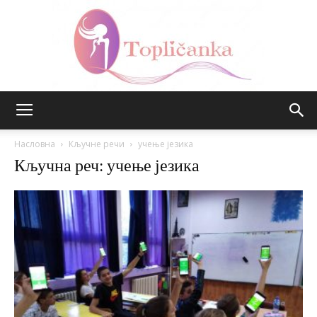
Топличанка
Насловна
Кључне речи
учење језика
Кључна реч: учење језика