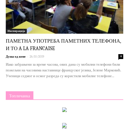
Инспирација
ПАМЕТНА УПОТРЕБА ПАМЕТНИХ ТЕЛЕФОНА,
И ТО A LA FRANCAISE
-
Душа од жене
26/10/2019
0
Иако забрањени за време часова, ових дана су мобилни телефони били
пожељни на часовима наставнице француског језика, Јелене Марковић.
Ученици седмог и осмог разреда су користили мобилне телефоне...
Топличанка