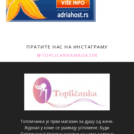
ПРАТИТЕ НАС НА ИНСТАГРАМУ
@TOPLICANKAMAGAZIN
Топличанка је први магазин за душу од жене.
Журнал у коме се ушивају успомене. Буди
Топличанка! Креирај заједно са нама садржај