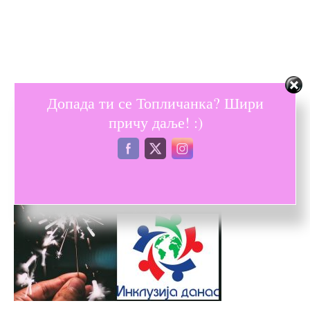
Допада ти се Топличанка? Шири
причу даље! :)