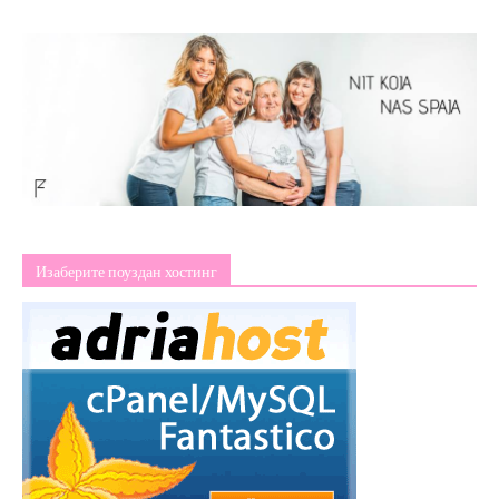
Изаберите поуздан хостинг