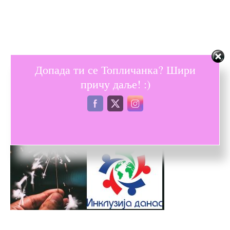
Допада ти се Топличанка? Шири
причу даље! :)