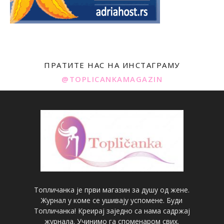
ПРАТИТЕ НАС НА ИНСТАГРАМУ
@TOPLICANKAMAGAZIN
Топличанка је први магазин за душу од жене.
Журнал у коме се ушивају успомене. Буди
Топличанка! Креирај заједно са нама садржај
журнала. Учинимо га споменаром свих.