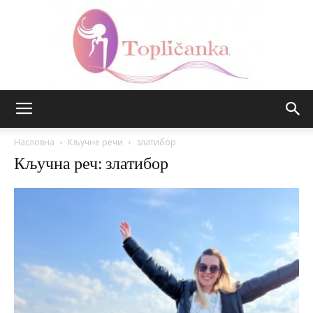
Топличанка
Насловна
Кључне речи
златибор
Кључна реч: златибор