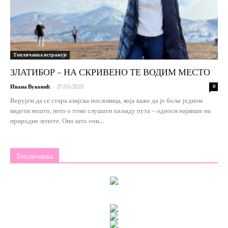
Топличанка истражује
ЗЛАТИБОР – НА СКРИВЕНО ТЕ ВОДИМ МЕСТО
-
Ивана Вуковић
27/03/2023
0
Верујем да се стара азијска пословица, која каже да је боље једном
видети нешто, него о томе слушати хиљаду пута – односи највише на
природне лепоте. Оно што очи...
Топличанка