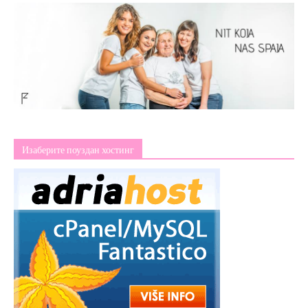
Изаберите поуздан хостинг