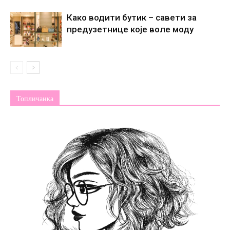
Како водити бутик – савети за
предузетнице које воле моду
Топличанка