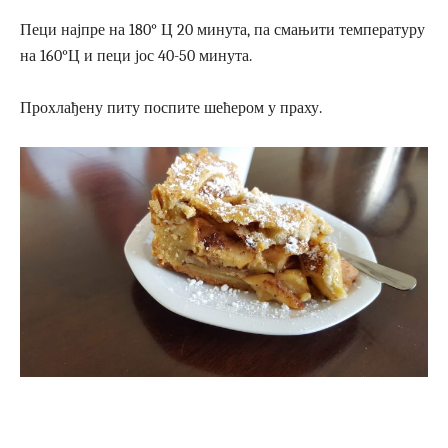
Пеци најпре на 180° Ц 20 минута, па смањити температуру
на 160°Ц и пеци јос 40-50 минута.
Прохлађену питу поспите шећером у праху.