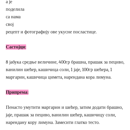
а је
поделила
са нама
свој
рецепт и фотографију ове укусне посластице.
Састојци:
8 јабука средње величине, 400гр брашна, прашак за пециво,
ванилин шећер, кашичица соли, 1 јаје, 100гр шећера, 1
маргарин, кашичица цимета, нарендана кора лимуна.
Припрема:
Пенасто умутити маргарин и шећер, затим додати брашно,
јаје, прашак за пециво, ванилин шећер, кашичицу соли,
нарендану кору лимуна. Замесити глатко тесто.