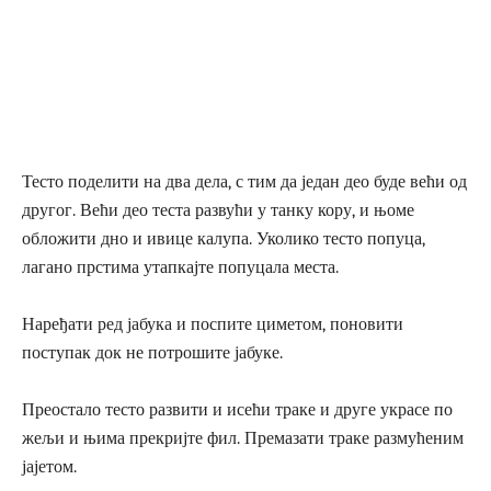
Тесто поделити на два дела, с тим да један део буде већи од
другог. Већи део теста развући у танку кору, и њоме
обложити дно и ивице калупа. Уколико тесто попуца,
лагано прстима утапкајте попуцала места.
Наређати ред јабука и поспите циметом, поновити
поступак док не потрошите јабуке.
Преостало тесто развити и исећи траке и друге украсе по
жељи и њима прекријте фил. Премазати траке размућеним
јајетом.