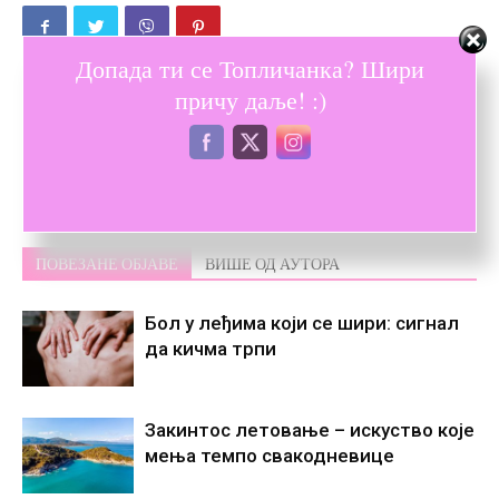
Допада ти се Топличанка? Шири
причу даље! :)
Претходни текст
Следећи текст
Како се постаје добар
Љиљана Соколовић: Свет је
родитељ?
једна велика учионица
ПОВЕЗАНЕ ОБЈАВЕ
ВИШЕ ОД АУТОРА
Бол у леђима који се шири: сигнал
да кичма трпи
Закинтос летовање – искуство које
мења темпо свакодневице