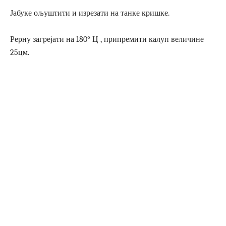
Јабуке ољуштити и изрезати на танке кришке.
Рерну загрејати на 180° Ц , припремити калуп величине
25цм.