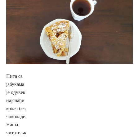
Пита са
јабукама
је одувек
најслађи
колач без
чоколаде.
Наша
читатељк