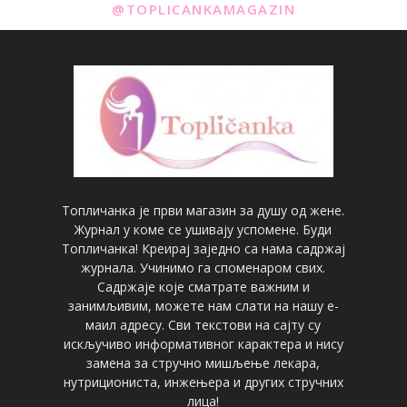
@TOPLICANKAMAGAZIN
Топличанка је први магазин за душу од жене.
Журнал у коме се ушивају успомене. Буди
Топличанка! Креирај заједно са нама садржај
журнала. Учинимо га споменаром свих.
Садржаје које сматрате важним и
занимљивим, можете нам слати на нашу е-
маил адресу. Сви текстови на сајту су
искључиво информативног карактера и нису
замена за стручно мишљење лекара,
нутрициониста, инжењера и других стручних
лица!