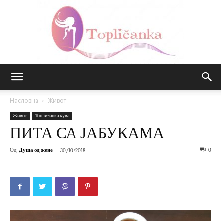
Топличанка
Насловна
Живот
Живот
Топличанка кува
ПИТА СА ЈАБУКАМА
Од
Душа од жене
-
0
30/10/2018