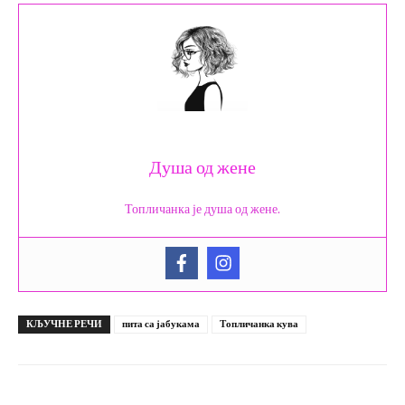
Душа од жене
Топличанка је душа од жене.
КЉУЧНЕ РЕЧИ
пита са јабукама
Топличанка кува