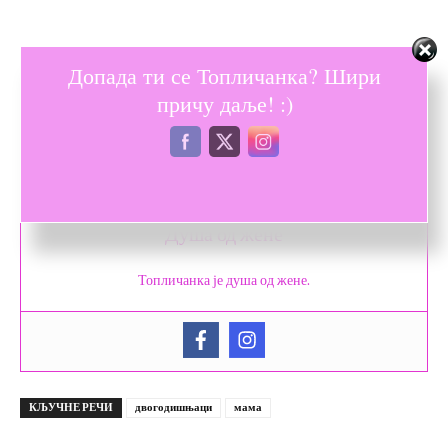
Допада ти се Топличанка? Шири
причу даље! :)
Душа од жене
Топличанка је душа од жене.
КЉУЧНЕ РЕЧИ
двогодишњаци
мама