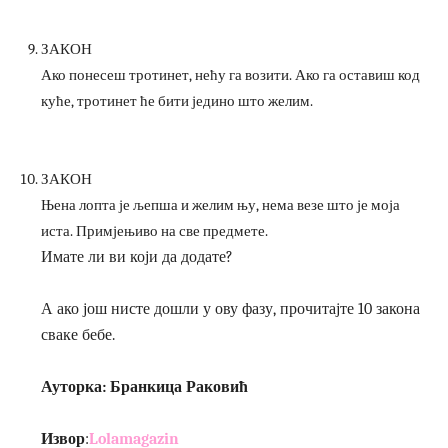
ЗАКОН
Ако понесеш тротинет, нећу га возити. Ако га оставиш код
куће, тротинет ће бити једино што желим.
ЗАКОН
Њена лопта је љепша и желим њу, нема везе што је моја
иста. Примјењиво на све предмете.
Имате ли ви који да додате?
А ако још нисте дошли у ову фазу, прочитајте 10 закона
сваке бебе.
Ауторка: Бранкица Раковић
Извор
:
Lolamagazin