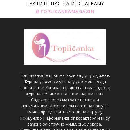
ПРАТИТЕ НАС НА ИНСТАГРАМУ
@TOPLICANKAMAGAZIN
Топличанка је први магазин за душу од жене.
Журнал у коме се ушивају успомене. Буди
Топличанка! Креирај заједно са нама садржај
журнала. Учинимо га споменаром свих.
Садржаје које сматрате важним и
занимљивим, можете нам слати на нашу е-
маил адресу. Сви текстови на сајту су
искључиво информативног карактера и нису
замена за стручно мишљење лекара,