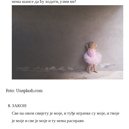
нема шансе да ћу ходати, узми ме!
Foto: Unsplash.com
ЗАКОН
Све на овом свијету је моје, и туђе играчке су моје, и твоје
је моје и све је моје и ту нема расправе.