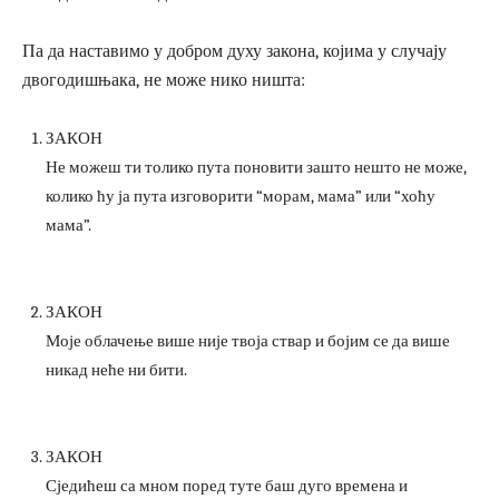
Па да наставимо у добром духу закона, којима у случају
двогодишњака, не може нико ништа:
ЗАКОН
Не можеш ти толико пута поновити зашто нешто не може,
колико ћу ја пута изговорити “морам, мама” или “хоћу
мама”.
ЗАКОН
Моје облачење више није твоја ствар и бојим се да више
никад неће ни бити.
ЗАКОН
Сједићеш са мном поред туте баш дуго времена и