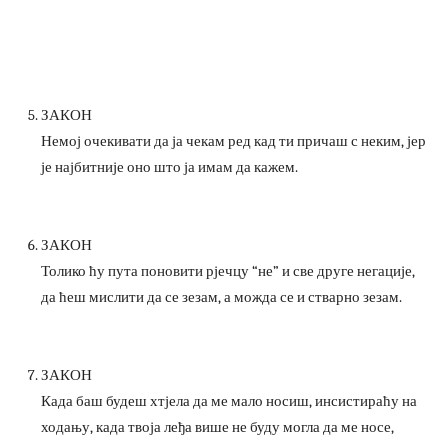
ЗАКОН
Немој очекивати да ја чекам ред кад ти причаш с неким, јер
је најбитније оно што ја имам да кажем.
ЗАКОН
Толико ћу пута поновити рјечцу “не” и све друге негације,
да ћеш мислити да се зезам, а можда се и стварно зезам.
ЗАКОН
Када баш будеш хтјела да ме мало носиш, инсистираћу на
ходању, када твоја леђа више не буду могла да ме носе,