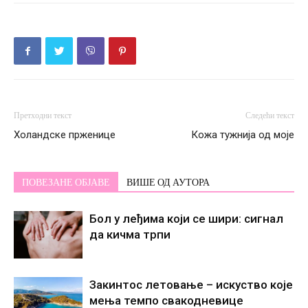
Претходни текст
Следећи текст
Холандске прженице
Кожа тужнија од моје
ПОВЕЗАНЕ ОБЈАВЕ
ВИШЕ ОД АУТОРА
Бол у леђима који се шири: сигнал
да кичма трпи
Закинтос летовање – искуство које
мења темпо свакодневице