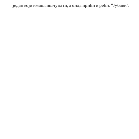
један који имаш, ишчупати, а онда прићи и рећи: “Јубави”.