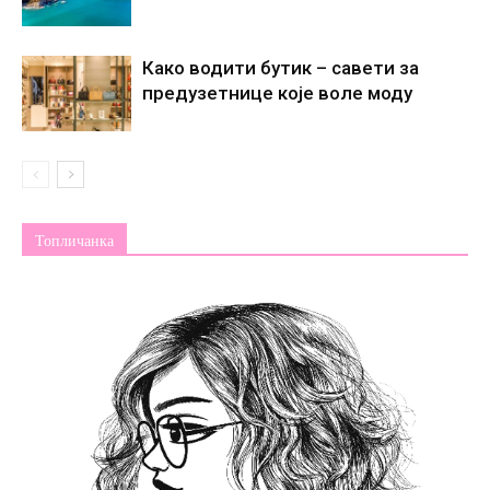
Како водити бутик – савети за
предузетнице које воле моду
Топличанка