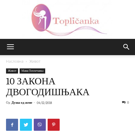
Топличанка
Насловна
Живот
Живот
Мама Топличанка
10 ЗАКОНА
ДВОГОДИШЊАКА
Од
Душа од жене
-
0
04/12/2018