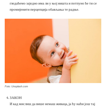
гледаћемо заједно има ли у њој ништа и потпуно ће ти се
промијенити перцепција обављања те радње.
Foto: Unsplash.com
ЗАКОН
И кад мислиш да више немаш живаца, ја ћу наћи још тај