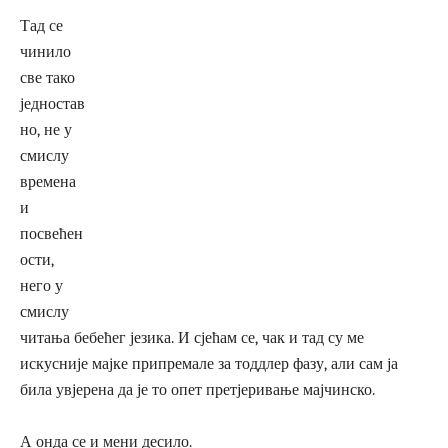
Тад се
чинило
све тако
једностав
но, не у
смислу
времена
и
посвећен
ости,
него у
смислу
читања бебећег језика. И сјећам се, чак и тад су ме
искусније мајке припремале за тоддлер фазу, али сам ја
била увјерена да је то опет претјеривање мајчинско.
А онда се и мени десило.