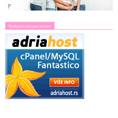
Изаберите поуздан хостинг