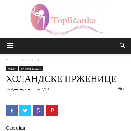
Топличанка
Насловна
Живот
Живот
Топличанка кува
ХОЛАНДСКЕ ПРЖЕНИЦЕ
Од
Душа од жене
-
0
04/12/2018
Састојци