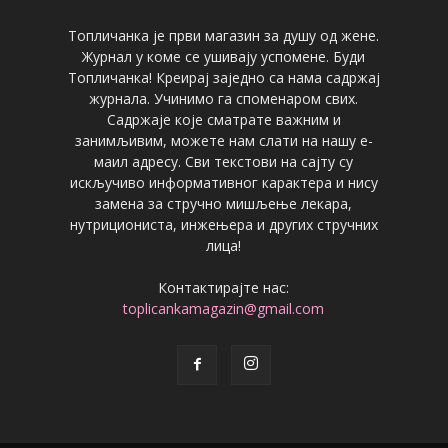
Топличанка је први магазин за душу од жене.
Журнал у коме се ушивају успомене. Буди
Топличанка! Креирај заједно са нама садржај
журнала. Учинимо га споменаром свих.
Садржаје које сматрате важним и
занимљивим, можете нам слати на нашу е-
маил адресу. Сви текстови на сајту су
искључиво информативног карактера и нису
замена за стручно мишљење лекара,
нутрициониста, инжењера и других стручних
лица!
Контактирајте нас:
toplicankamagazin@gmail.com