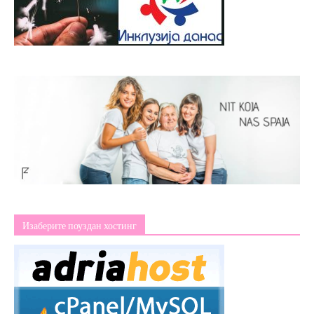
Изаберите поуздан хостинг