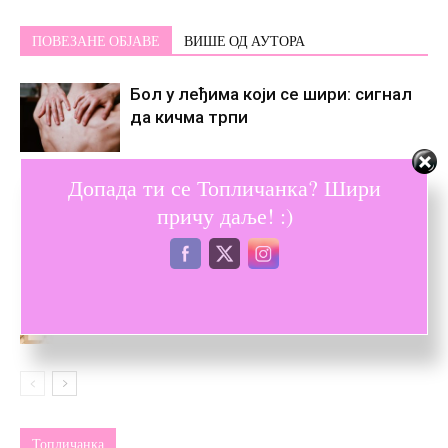
ПОВЕЗАНЕ ОБЈАВЕ
ВИШЕ ОД АУТОРА
Бол у леђима који се шири: сигнал
да кичма трпи
Допада ти се Топличанка? Шири
Закинтос летовање – искуство које
причу даље! :)
мења темпо свакодневице
Како водити бутик – савети за
предузетнице које воле моду
Топличанка