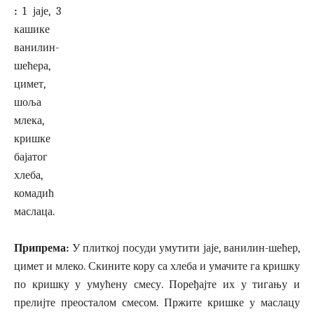
:
1 јаје, 3
кашике
ванилин-
шећера,
цимет,
шоља
млека,
кришке
бајатог
хлеба,
комадић
маслаца.
Припрема:
У плиткој посуди умутити јаје, ванилин-шећер,
цимет и млеко. Скините кору са хлеба и умачите га кришку
по кришку у умућену смесу. Поређајте их у тигању и
прелијте преосталом смесом. Пржите кришке у маслацу