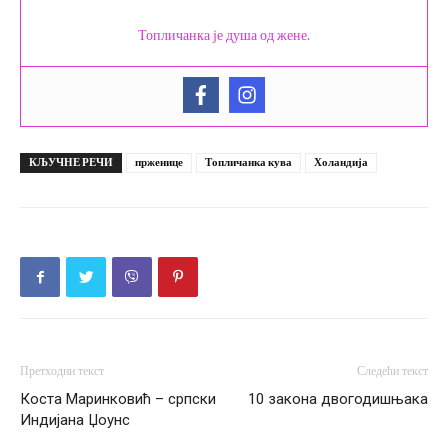
Топличанка је душа од жене.
КЉУЧНЕ РЕЧИ
прженице
Топличанка кува
Холандија
Претходни текст
Следећи текст
Коста Маринковић – српски
10 закона двогодишњака
Индијана Џоунс