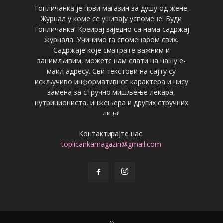
Топличанка је први магазин за душу од жене.
Журнал у коме се ушивају успомене. Буди
Топличанка! Креирај заједно са нама садржај
журнала. Учинимо га споменаром свих.
Садржаје које сматрате важним и
занимљивим, можете нам слати на нашу е-
маил адресу. Сви текстови на сајту су
искључиво информативног карактера и нису
замена за стручно мишљење лекара,
нутрициониста, инжењера и других стручних
лица!
Контактирајте нас:
toplicankamagazin@gmail.com