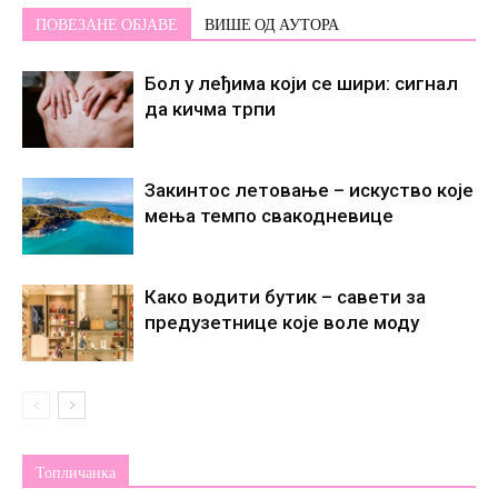
ПОВЕЗАНЕ ОБЈАВЕ
ВИШЕ ОД АУТОРА
Бол у леђима који се шири: сигнал
да кичма трпи
Закинтос летовање – искуство које
мења темпо свакодневице
Како водити бутик – савети за
предузетнице које воле моду
Топличанка