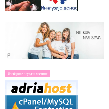
Изаберите поуздан хостинг