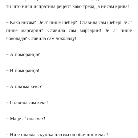
ти што ниси испратила рецепт како треба, ја нисам крива!
– Како нисам?! Је л’ пише шећер? Ставила сам шећер! Је л’
пише маргарин? Ставила сам маргарин! Је л’ пише
чоколада? Ставила сам чоколаду!
– А поморанџа?
– И поморанџа!
– А плазма кекс?
– Ставила сам кекс!
– Ма је л’ плазма?!
– Није плазма, скупља плазма од обичног кекса!