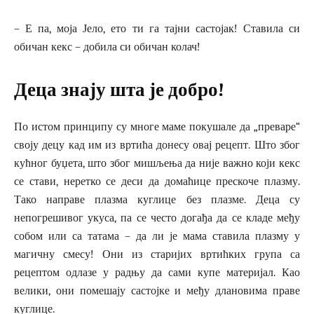
– Е па, моја Јело, ето ти га тајни састојак! Ставила си
обичан кекс – добила си обичан колач!
Деца знају шта је добро!
По истом принципу су многе маме покушале да „преваре“
своју децу кад им из вртића донесу овај рецепт. Што због
кућног буџета, што због мишљења да није важно који кекс
се стави, неретко се деси да домаћице прескоче плазму.
Тако направе плазма куглице без плазме. Деца су
непогрешивог укуса, па се често догађа да се кладе међу
собом или са татама – да ли је мама ставила плазму у
магичну смесу! Они из старијих вртићких група са
рецептом одлазе у радњу да сами купе материјал. Као
велики, они помешају састојке и међу длановима праве
куглице.