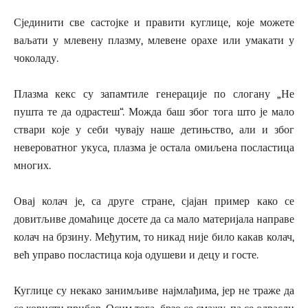
Сјединити све састојке и правити куглице, које можете
ваљати у млевену плазму, млевене орахе или умакати у
чоколаду.
Плазма кекс су запамтиле генерације по слогану „Не
пушта те да одрастеш“. Можда баш због тога што је мало
ствари које у себи чувају наше детињство, али и због
невероватног укуса, плазма је остала омиљена посластица
многих.
Овај колач је, са друге стране, сјајан пример како се
довитљиве домаћице досете да са мало материјала направе
колач на брзину. Међутим, то никад није било какав колач,
већ управо посластица која одушеви и децу и госте.
Куглице су некако занимљиве најмлађима, јер не траже да