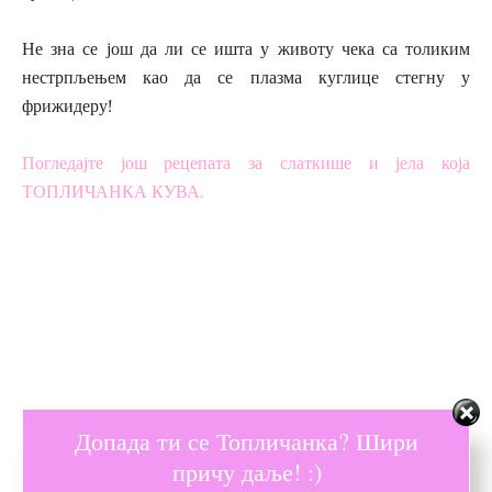
Не зна се још да ли се ишта у животу чека са толиким
нестрпљењем као да се плазма куглице стегну у
фрижидеру!
Погледајте још рецепата за слаткише и јела која
ТОПЛИЧАНКА КУВА.
Допада ти се Топличанка? Шири
причу даље! :)