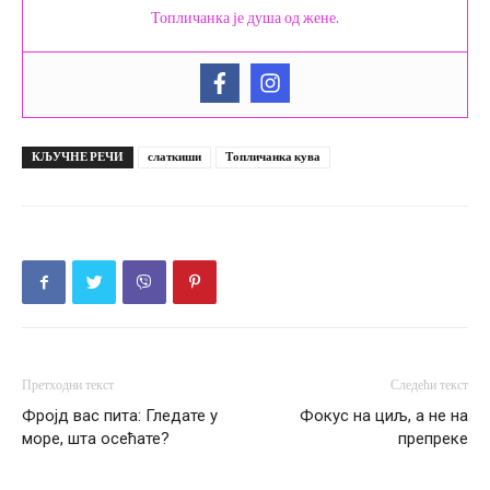
Топличанка је душа од жене.
КЉУЧНЕ РЕЧИ
слаткиши
Топличанка кува
Претходни текст
Следећи текст
Фројд вас пита: Гледате у
Фокус на циљ, а не на
море, шта осећате?
препреке