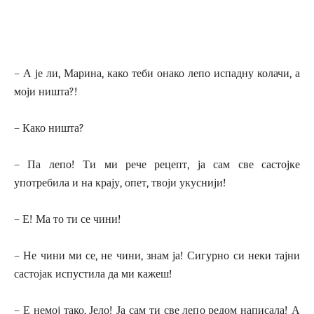
– А је ли, Марина, како теби онако лепо испадну колачи, а
моји ништа?!
– Како ништа?
– Па лепо! Ти ми рече рецепт, ја сам све састојке
употребила и на крају, опет, твоји укуснији!
– Е! Ма то ти се чини!
– Не чини ми се, не чини, знам ја! Сигурно си неки тајни
састојак испустила да ми кажеш!
– Е немој тако, Јело! Ја сам ти све лепо редом написала! А