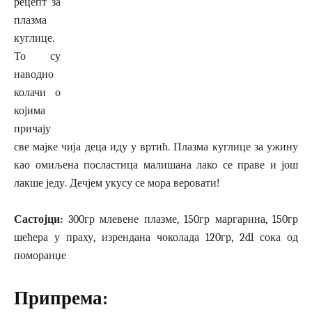
рецепт за
плазма
куглице.
То су
наводно
колачи о
којима
причају
све мајке чија деца иду у вртић. Плазма куглице за ужину
као омиљена посластица малишана лако се праве и још
лакше једу. Дечјем укусу се мора веровати!
Састојци:
300гр млевене плазме, 150гр маргарина, 150гр
шећера у праху, изрендана чоколада 120гр, 2dl сока од
поморанџе
Припрема: