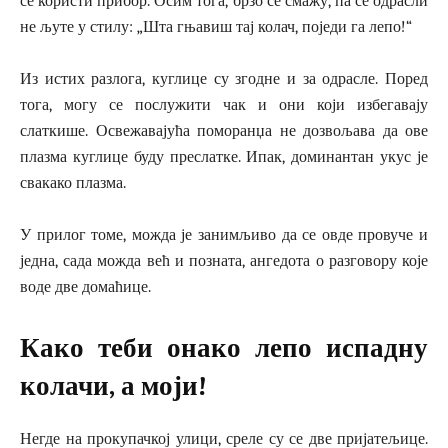
се користи прибор. Осим тога, брзо се смажу, па се одрасли
не љуте у стилу: „Шта гњавиш тај колач, поједи га лепо!“
Из истих разлога, куглице су згодне и за одрасле. Поред
тога, могу се послужити чак и они који избегавају
слаткише. Освежавајућа поморанџа не дозвољава да ове
плазма куглице буду преслатке. Ипак, доминантан укус је
свакако плазма.
У прилог томе, можда је занимљиво да се овде провуче и
једна, сада можда већ и позната, ангедота о разговору које
воде две домаћице.
Како теби онако лепо испадну
колачи, а моји!
Негде на прокупачкој улици, среле су се две пријатељице.