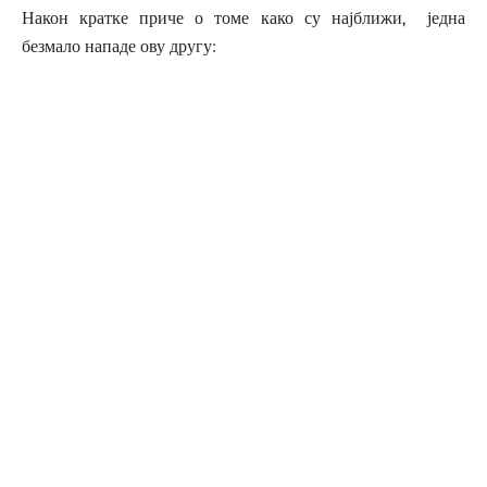
Након кратке приче о томе како су најближи, једна
безмало нападе ову другу: