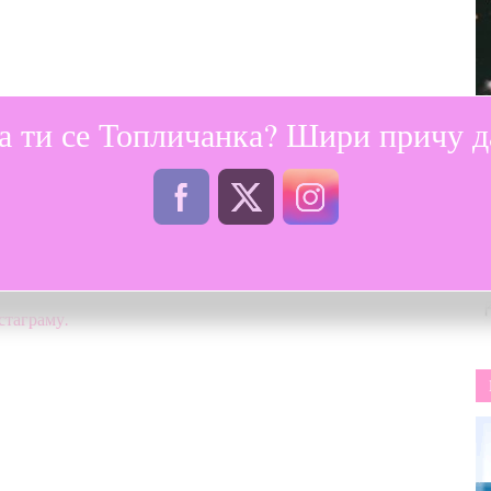
а ти се Топличанка? Шири причу да
порта и физичког васпитања и персонални тренер
стаграму.