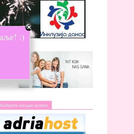
ље! :)
Изаберите поуздан хостинг