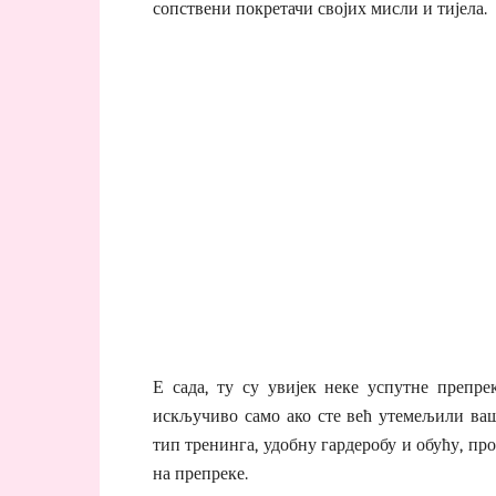
сопствени покретачи својих мисли и тијела.
Е сада, ту су увијек неке успутне препрек
искључиво само ако сте већ утемељили ваш
тип тренинга, удобну гардеробу и обућу, про
на препреке.