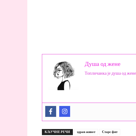
Душа од жене
Топличанка је душа од жене
КЉУЧНЕ РЕЧИ
здрав живот
Старс фит