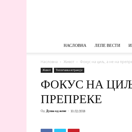
НАСЛОВНА
ЛЕПЕ ВЕСТИ
И
Насловна
Живот
Фокус на циљ, а не на препр
Живот
Топличанка истражује
ФОКУС НА ЦИЉ,
ПРЕПРЕКЕ
Од
Душа од жене
-
10/12/2018