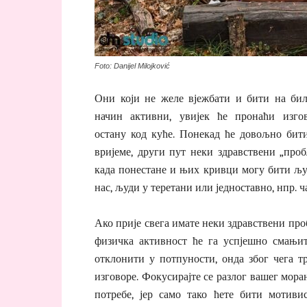
Foto: Danijel Milojković
Они који не желе вјежбати и бити на бил
начин активни, увијек ће пронаћи изго
остану код куће. Понекад ће довољно бит
вријеме, други пут неки здравствени „проб
када понестане и њих кривци могу бити љу
нас, људи у теретани или једноставно, нпр. ч
Ако прије свега имате неки здравствени про
физичка активност ће га успјешно смањи
отклонити у потпуности, онда због чега т
изговоре. Фокусирајте се разлог вашег мор
потребе, јер само тако ћете бити мотиви