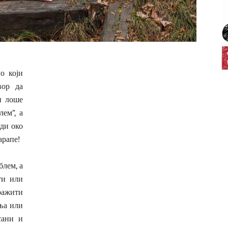
о који
вор да
и лоше
лем“, а
ди око
арапе!
блем, а
ти или
ражити
ања или
сани и