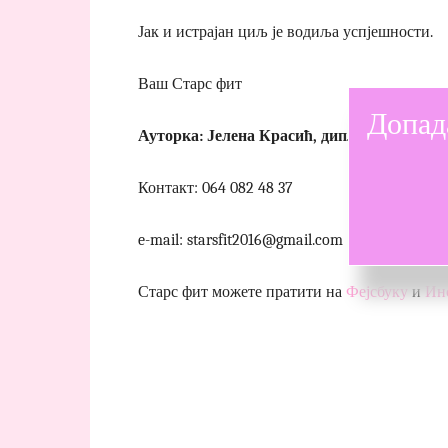
Јак и истрајан циљ је водиља успјешности.
Ваш Старс фит
Допад
Ауторка: Јелена Красић, дипл.професор с
Контакт: 064 082 48 37
e-mail: starsfit2016@gmail.com
Старс фит можете пратити на
Фејсбуку
и
Ин