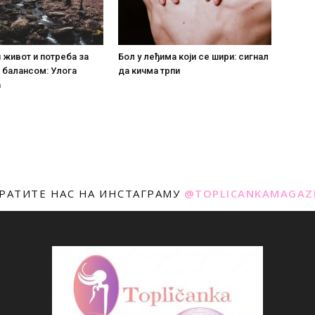
живот и потреба за
Бол у леђима који се шири: сигнал
 балансом: Улога
да кичма трпи
а
РАТИТЕ НАС НА ИНСТАГРАМУ
@TOPLICANKAMAGAZ