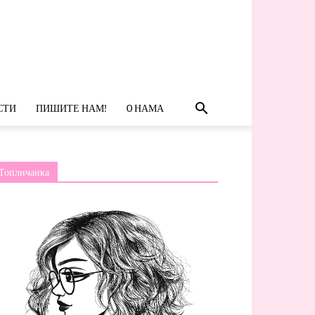
СТИ
ПИШИТЕ НАМ!
O НАМА
Топличанка