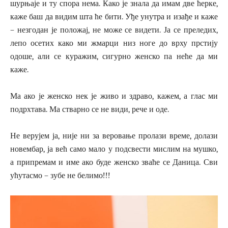
шурњаје и ту спора нема. Како је знала да имам две ћерке,
каже баш да видим шта ће бити. Уђе унутра и изађе и каже
– незгодан је положај, не може се видети. Ја се преледих,
лепо осетих како ми жмарци низ ноге до врху прстију
одоше, али се куражим, сигурно женско па неће да ми
каже.
Ма ако је женско нек је живо и здраво, кажем, а глас ми
подрхтава. Ма стварно се не види, рече и оде.
Не верујем ја, није ни за веровање пролази време, долази
новембар, ја већ само мало у подсвести мислим на мушко,
а припремам и име ако буде женско зваће се Даница. Сви
ућутасмо – зубе не белимо!!!