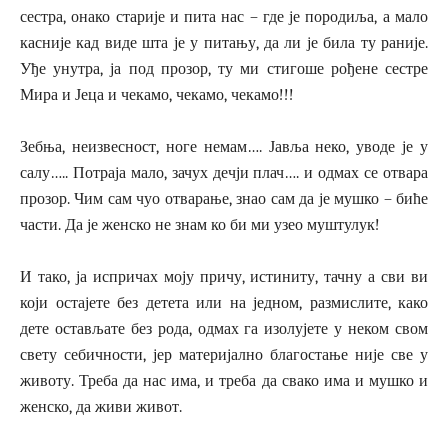
сестра, онако старије и пита нас – где је породиља, а мало
касније кад виде шта је у питању, да ли је била ту раније.
Уђе унутра, ја под прозор, ту ми стигоше рођене сестре
Мира и Јеца и чекамо, чекамо, чекамо!!!
Зебња, неизвесност, ноге немам…. Јавља неко, уводе је у
салу….. Потраја мало, зачух дечји плач…. и одмах се отвара
прозор. Чим сам чуо отварање, знао сам да је мушко – биће
части. Да је женско не знам ко би ми узео муштулук!
И тако, ја испричах моју причу, истиниту, тачну а сви ви
који остајете без детета или на једном, размислите, како
дете остављате без рода, одмах га изолујете у неком свом
свету себичности, јер материјално благостање није све у
животу. Треба да нас има, и треба да свако има и мушко и
женско, да живи живот.