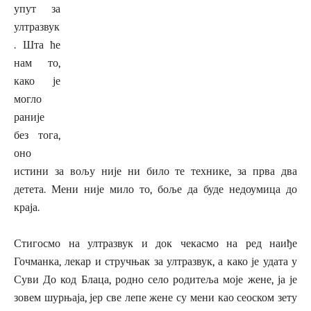
упут за
ултразвук
. Шта ће
нам то,
како је
могло
раније
без тога,
оно
истини за вољу није ни било те технике, за прва два
детета. Мени није мило то, боље да буде недоумица до
краја.
Стигосмо на ултразвук и док чекасмо на ред наиђе
Гочманка, лекар и стручњак за ултразвук, а како је удата у
Суви До код Блаца, родно село родитеља моје жене, ја је
зовем шурњаја, јер све лепе жене су мени као сеоском зету