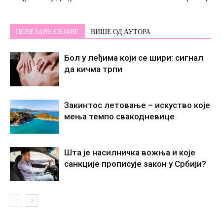
ПОВЕЗАНЕ ОБЈАВЕ
ВИШЕ ОД АУТОРА
Бол у леђима који се шири: сигнал
да кичма трпи
Закинтос летовање – искуство које
мења темпо свакодневице
Шта је насилничка вожња и које
санкције прописује закон у Србији?