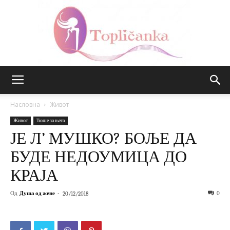
Топличанка
Насловна
Живот
Живот
Ћоше за њега
ЈЕ Л’ МУШКО? БОЉЕ ДА
БУДЕ НЕДОУМИЦА ДО
КРАЈА
Од
Душа од жене
-
0
20/12/2018