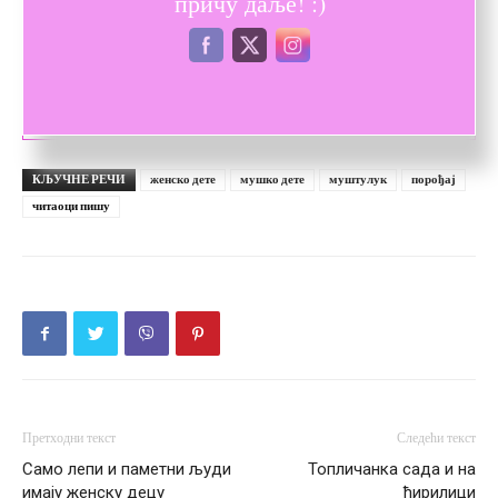
причу даље! :)
Топличанка је душа од жене.
КЉУЧНЕ РЕЧИ
женско дете
мушко дете
муштулук
порођај
читаоци пишу
Претходни текст
Следећи текст
Само лепи и паметни људи
Топличанка сада и на
имају женску децу
ћирилици