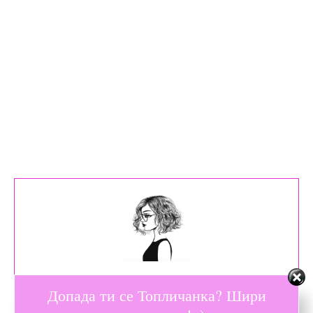
Допада ти се Топличанка? Шири
Душа од жене