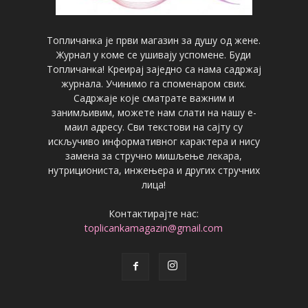
Топличанка је први магазин за душу од жене.
Журнал у коме се ушивају успомене. Буди
Топличанка! Креирај заједно са нама садржај
журнала. Учинимо га споменаром свих.
Садржаје које сматрате важним и
занимљивим, можете нам слати на нашу е-
маил адресу. Сви текстови на сајту су
искључиво информативног карактера и нису
замена за стручно мишљење лекара,
нутрициониста, инжењера и других стручних
лица!
Контактирајте нас:
toplicankamagazin@gmail.com