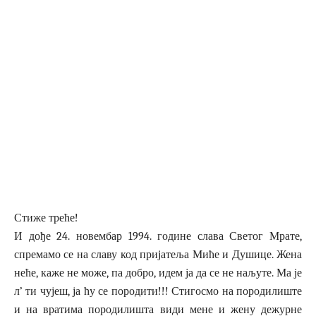
Стиже треће!
И дође 24. новембар 1994. године слава Светог Мрате,
спремамо се на славу код пријатеља Миће и Душице. Жена
неће, каже не може, па добро, идем ја да се не наљуте. Ма је
л’ ти чујеш, ја ћу се породити!!! Стигосмо на породилиште
и на вратима породилишта види мене и жену дежурне