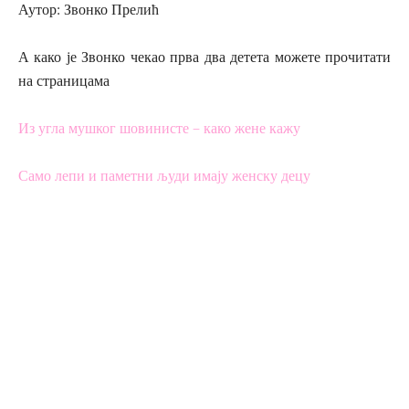
Аутор: Звонко Прелић
А како је Звонко чекао прва два детета можете прочитати
на страницама
Из угла мушког шовинисте – како жене кажу
Само лепи и паметни људи имају женску децу