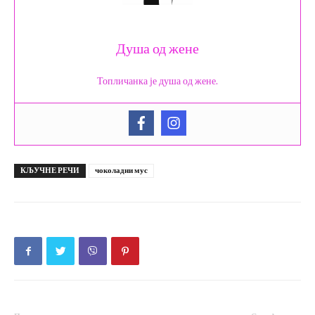
Душа од жене
Топличанка је душа од жене.
КЉУЧНЕ РЕЧИ
чоколадни мус