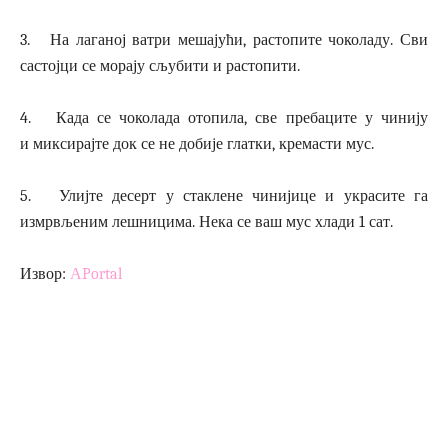
3. На лаганој ватри мешајући, растопите чоколаду. Сви
састојци се морају сљубити и растопити.
4. Када се чоколада отопила, све пребаците у чинију
и миксирајте док се не добије глатки, кремасти мус.
5. Улијте десерт у стаклене чинијице и украсите га
измрвљеним лешницима. Нека се ваш мус хлади 1 сат.
Извор:
АPortal