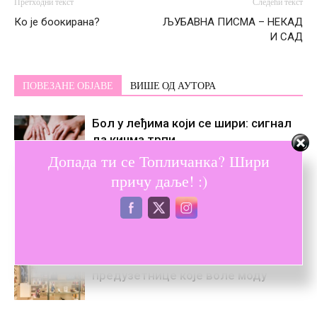
Претходни текст
Следећи текст
Ко је боокирана?
ЉУБАВНА ПИСМА – НЕКАД
И САД
ПОВЕЗАНЕ ОБЈАВЕ
ВИШЕ ОД АУТОРА
Бол у леђима који се шири: сигнал
да кичма трпи
Допада ти се Топличанка? Шири
причу даље! :)
Закинтос летовање – искуство које
мења темпо свакодневице
Како водити бутик – савети за
предузетнице које воле моду