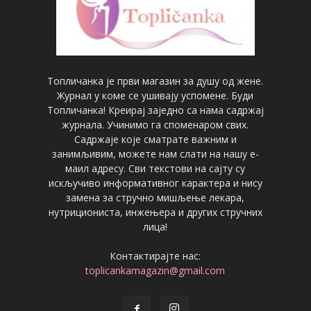
Топличанка је први магазин за душу од жене.
Журнал у коме се ушивају успомене. Буди
Топличанка! Креирај заједно са нама садржај
журнала. Учинимо га споменаром свих.
Садржаје које сматрате важним и
занимљивим, можете нам слати на нашу е-
маил адресу. Сви текстови на сајту су
искључиво информативног карактера и нису
замена за стручно мишљење лекара,
нутрициониста, инжењера и других стручних
лица!
Контактирајте нас:
toplicankamagazin@gmail.com