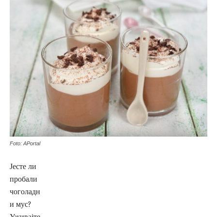
Foto: APortal
Јесте ли
пробали
чоголадн
и мус?