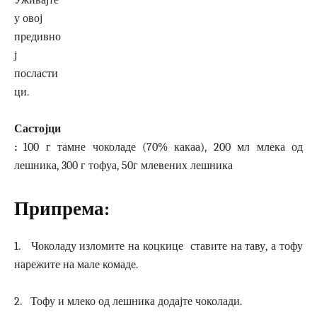
Уживајте
у овој
предивно
ј
посласти
ци.
Састојци
:
100 г тамне чоколаде (70% какаа), 200 мл млека од
лешника, 300 г тофуа, 50г млевених лешника
Припрема:
1. Чоколаду изломите на коцкице ставите на таву, а тофу
нарежите на мале комаде.
2. Тофу и млеко од лешника додајте чоколади.