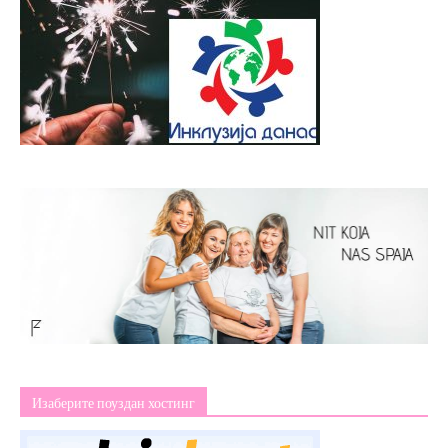
Изаберите поуздан хостинг