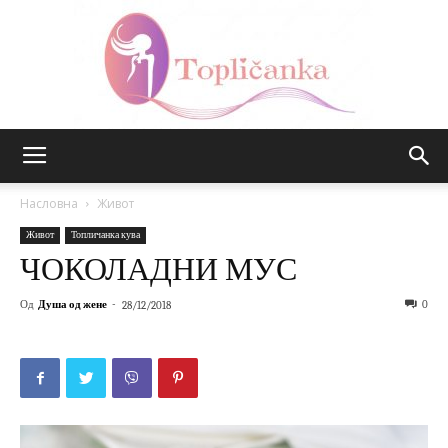
Топличанка
Насловна
Живот
Живот
Топличанка кува
ЧОКОЛАДНИ МУС
Од
Душа од жене
-
0
28/12/2018