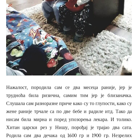
Нажалост, породила сам се два месеца раније, јер је
трудноћа била ризична, самим тим јер је близаначка.
Слушала сам разноразне приче како су то глупости, како су
жене раније трчале са по две бебе и радиле итд. Тако да
нисам била мирна и поред упозорења лекара. И толико.
Хитан царски рез у Нишу, порођај је трајао два сата.
Родила сам два дечака од 1600 гр и 1900 гр. Незрелих