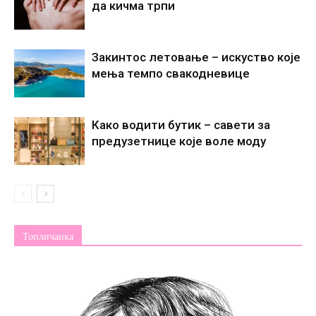
да кичма трпи
Закинтос летовање – искуство које
мења темпо свакодневице
Како водити бутик – савети за
предузетнице које воле моду
Топличанка