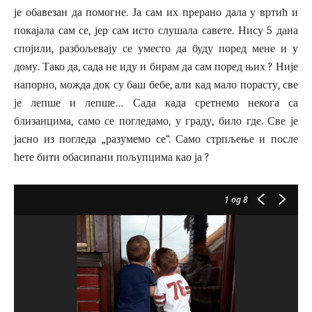
је обавезан да помогне. Ја сам их прерано дала у вртић и
покајала сам се, јер сам исто слушала савете. Нису 5 дана
спојили, разбољевају се уместо да буду поред мене и у
дому. Тако да, сада не иду и бирам да сам поред њих ? Није
напорно, можда док су баш бебе, али кад мало порасту, све
је лепше и лепше… Сада када сретнемо некога са
близанцима, само се погледамо, у граду, било где. Све је
јасно из погледа „разумемо се“. Само стрпљење и после
ћете бити обасипани пољупцима као ја ?
1
од 8