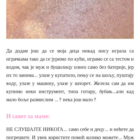
Да додам још да се моја деца никад нису играла са
играчкама тако да се јуримо по кући, играмо се са тестом и
водом, чак је муж и бушилицу изнео само без батерије, јер
их то занима… улазе у купатило, пењу се на шољу, пуштају
воду, улазе у машину, улазе у шпорет. Желела сам да им
купимо неки инструмент, типа гитару, бубањ…али кад
мало боље размислим … ? нека још мало ?
И савет за маме:
НЕ СЛУШАЈТЕ НИКОГА… само себе и децу… и нећете да
погрешите. И увек користите помоћ колико можете… Муж