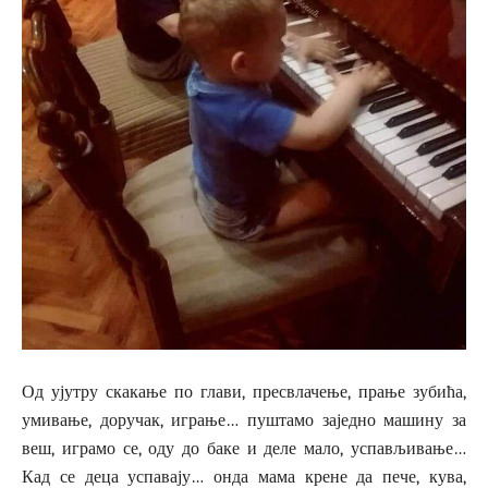
Од ујутру скакање по глави, пресвлачење, прање зубића,
умивање, доручак, играње… пуштамо заједно машину за
веш, играмо се, оду до баке и деле мало, успављивање…
Кад се деца успавају… онда мама крене да пече, кува,