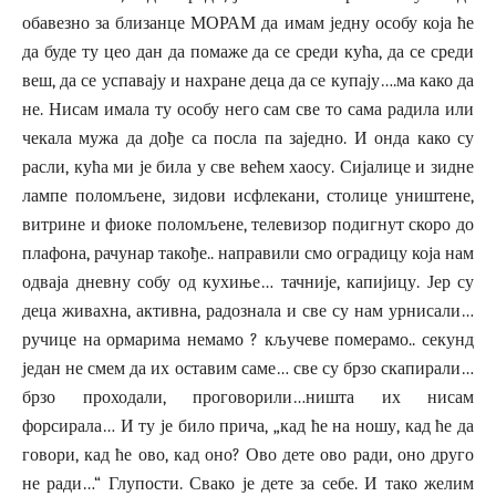
обавезно за близанце МОРАМ да имам једну особу која ће
да буде ту цео дан да помаже да се среди кућа, да се среди
веш, да се успавају и нахране деца да се купају….ма како да
не. Нисам имала ту особу него сам све то сама радила или
чекала мужа да дође са посла па заједно. И онда како су
расли, кућа ми је била у све већем хаосу. Сијалице и зидне
лампе поломљене, зидови исфлекани, столице уништене,
витрине и фиоке поломљене, телевизор подигнут скоро до
плафона, рачунар такође.. направили смо оградицу која нам
одваја дневну собу од кухиње… тачније, капијицу. Јер су
деца живахна, активна, радознала и све су нам урнисали…
ручице на ормарима немамо ? кључеве померамо.. секунд
један не смем да их оставим саме… све су брзо скапирали…
брзо проходали, проговорили…ништа их нисам
форсирала… И ту је било прича, „кад ће на ношу, кад ће да
говори, кад ће ово, кад оно? Ово дете ово ради, оно друго
не ради…“ Глупости. Свако је дете за себе. И тако желим