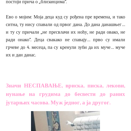
постоји прича о „близанцима“.
Ево о мојим: Моја деца куд су рођена пре времена, и тако
ситна, ту нису спавали од првог дана. До дана данашњег…
и ту су причали „не пресвлачи их ноћу, не ради овако, не
ради онако“. Деца свакако не спавају… прво су имали
грчеве до 4. месеца, па су кренули зуби да их муче… муче
их и дан данас.
Значи НЕСПАВАЊЕ, вриска, писка, лекови,
нунање на грудима до бесвести до раних
јутарњих часова. Муж једног, а ја другог.