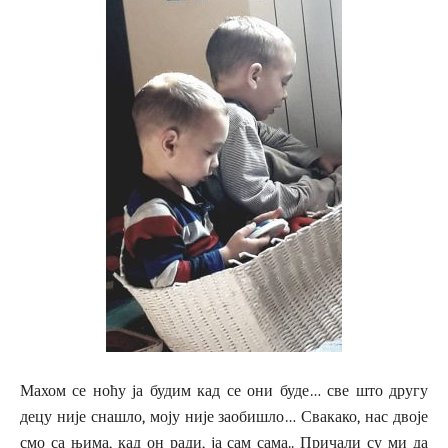
Махом се ноћу ја будим кад се они буде… све што другу
децу није снашло, моју није заобишло… Свакако, нас двоје
смо са њима, кад он ради, ја сам сама.. Причали су ми да