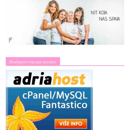
Изаберите поуздан хостинг