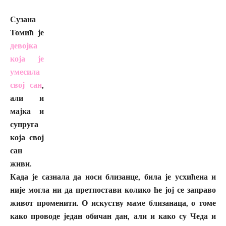
Сузана
Томић је
девојка
која је
умесила
свој сан
,
али и
мајка и
супруга
која свој
сан
живи.
Када је сазнала да носи близанце, била је усхићена и
није могла ни да претпостави колико ће јој се заправо
живот променити. О искуству маме близанаца, о томе
како проводе један обичан дан, али и како су Чеда и