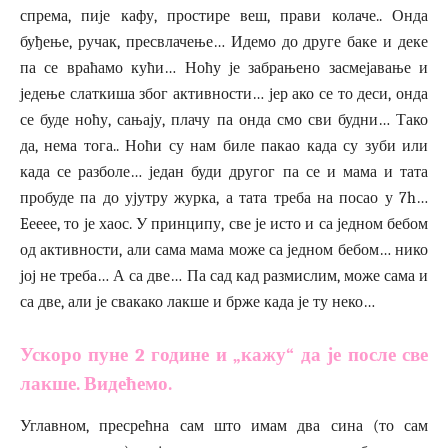
спрема, пије кафу, простире веш, прави колаче.. Онда
буђење, ручак, пресвлачење… Идемо до друге баке и деке
па се враћамо кући… Ноћу је забрањено засмејавање и
једење слаткиша због активности… јер ако се то деси, онда
се буде ноћу, сањају, плачу па онда смо сви будни… Тако
да, нема тога.. Ноћи су нам биле пакао када су зуби или
када се разболе… један буди другог па се и мама и тата
пробуде па до ујутру журка, а тата треба на посао у 7h…
Eееее, то је хаос. У принципу, све је исто и са једном бебом
од активности, али сама мама може са једном бебом… нико
јој не треба… А са две… Па сад кад размислим, може сама и
са две, али је свакако лакше и брже када је ту неко…
Ускоро пуне 2 године и „кажу“ да је после све
лакше. Видећемо.
Углавном, пресрећна сам што имам два сина (то сам