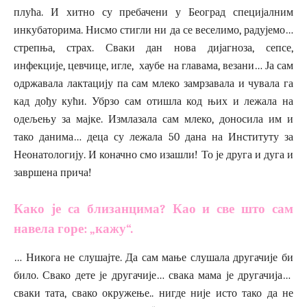
плућа. И хитно су пребачени у Београд специјалним
инкубаторима. Нисмо стигли ни да се веселимо, радујемо…
стрепња, страх. Сваки дан нова дијагноза, сепсе,
инфекције, цевчице, игле, хаубе на главама, везани… Ја сам
одржавала лактацију па сам млеко замрзавала и чувала га
кад дођу кући. Убрзо сам отишла код њих и лежала на
одељењу за мајке. Измлазала сам млеко, доносила им и
тако данима… деца су лежала 50 дана на Институту за
Неонатологију. И коначно смо изашли! То је друга и дуга и
завршена прича!
Како је са близанцима? Као и све што сам
навела горе: „кажу“.
… Никога не слушајте. Да сам мање слушала другачије би
било. Свако дете је другачије… свака мама је другачија…
сваки тата, свако окружење.. нигде није исто тако да не