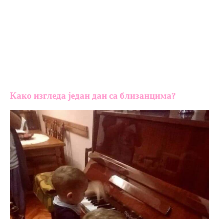
Како изгледа један дан са близанцима?