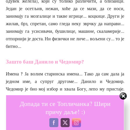
одувек желела), који су толико различити, а близанци.
Један је осетљив, нежан, хоће да се мази, да се носи,
занимају га мозгалице и такве игрице… коцкице. Други је
жилав, брз, спретан, само гледа неку зврчку да направи…
занимају га усисивачи, бушилице, машине, скаламерије…
отпорнији је доста. Ни физички не личе… вољени су… то је
битно…
Зашто баш Данило и Чедомир?
Имена ? Ја волим старинска имена… Тако да сам дала ја
једном име, а супруг другоме… Данило и Чедомир.
Чедомир је био мој избор и хвала Богу, лепо му пристаје.
Баш је прави Чеда зврк! Данило се допало тати и ето ?
Допада ти се Топличанка? Шири
Дача и Чеда ? Два моја света и две душе.
причу даље! :)
Ништа лепше нема него пробудити се поред два анђелка.
Све знају, све опонашају… најлепши су нам и
најпаметнији.