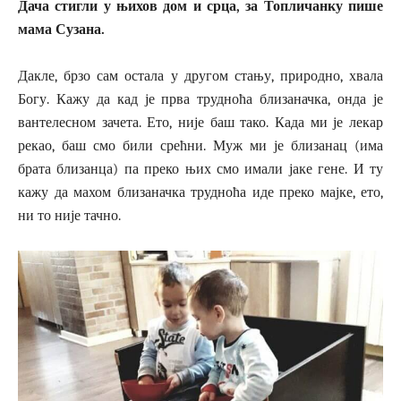
Дача стигли у њихов дом и срца, за Топличанку пише
мама Сузана.
Дакле, брзо сам остала у другом стању, природно, хвала
Богу. Кажу да кад је прва трудноћа близаначка, онда је
вантелесном зачета. Ето, није баш тако. Када ми је лекар
рекао, баш смо били срећни. Муж ми је близанац (има
брата близанца) па преко њих смо имали јаке гене. И ту
кажу да махом близаначка трудноћа иде преко мајке, ето,
ни то није тачно.