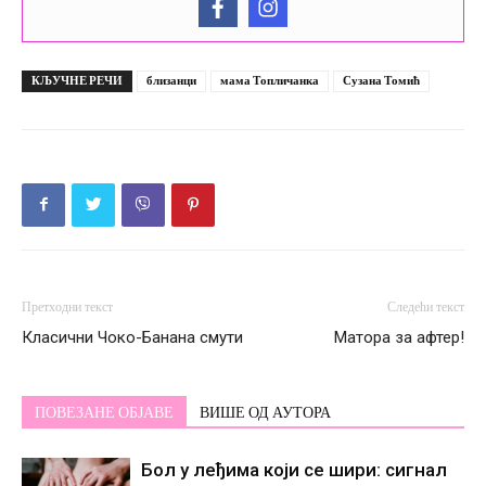
КЉУЧНЕ РЕЧИ
близанци
мама Топличанка
Сузана Томић
Претходни текст
Следећи текст
Класични Чоко-Банана смути
Матора за афтер!
ПОВЕЗАНЕ ОБЈАВЕ
ВИШЕ ОД АУТОРА
Бол у леђима који се шири: сигнал