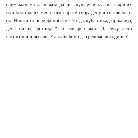
свим мамама да кажем да не слушају искуства старијих
или било којих жена.. нека прате своју децу и све ће бити
ок. Ништа то неће да побегне. Ех да, кућа никад прљавија,
деца никад сретнија ? То ми је важно. Да буду лепо
васпитани и весели.. ? а кућу ћемо да средимо догодине ?