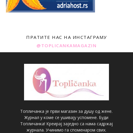
ПРАТИТЕ НАС НА ИНСТАГРАМУ
@TOPLICANKAMAGAZIN
Топличанка је први магазин за душу од жене.
Журнал у коме се ушивају успомене. Буди
Топличанка! Креирај заједно са нама садржај
журнала. Учинимо га споменаром свих.