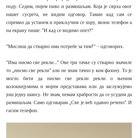
поду. Седим, пијем пиво и размишљам. Која је сврха овог
нашег сусрета, не видим одговор. Таман кад сам се
спремио да устанем и прикључим се хору, звони телефон а
на екрану пише: “И кад се видимо опет?”
“Мислиш да стварно има потребе за тим?” – одговорих.
“Има нисмо све рекли…” Ове три тачке су стварно значиле
то „нисмо све рекли“ али не знам тачно у ком фазону. То је
могло бити да нисмо све рекли рекли о њеним
колоквијумима и мојим представама или да заслужујемо
још једну шансу. Не знам, немам храбрости да се усудим да
размишљам. Само одговарам „Све је већ одавно речено“. И
гасим телефон.