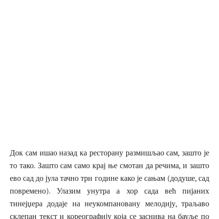
Док сам ишао назад ка ресторану размишљао сам, зашто је
то тако. Зашто сам само крај ње смотан да речима, и зашто
ево сад до јула тачно три године како је сањам (додуше, сад
повремено). Улазим унутра а хор сада већ пијаних
тинејџера додаје на неукомпановану мелодију, траљаво
склепан текст и кореографију која се заснива на бауље по