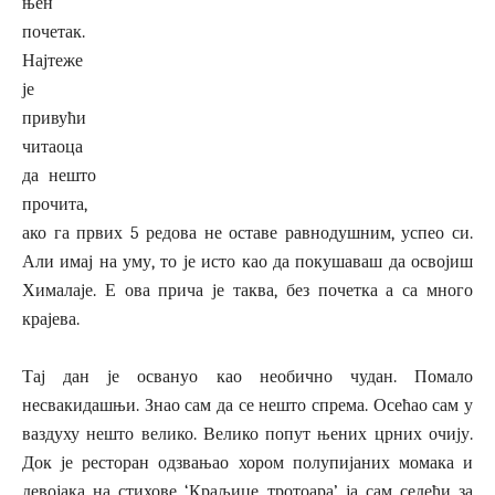
њен
почетак.
Најтеже
је
привући
читаоца
да нешто
прочита,
ако га првих 5 редова не оставе равнодушним, успео си.
Али имај на уму, то је исто као да покушаваш да освојиш
Хималаје. Е ова прича је таква, без почетка а са много
крајева.
Тај дан је освануо као необично чудан. Помало
несвакидашњи. Знао сам да се нешто спрема. Осећао сам у
ваздуху нешто велико. Велико попут њених црних очију.
Док је ресторан одзвањао хором полупијаних момака и
девојака на стихове ‘Краљице тротоара’ ја сам седећи за