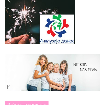
Изаберите поуздан хостинг