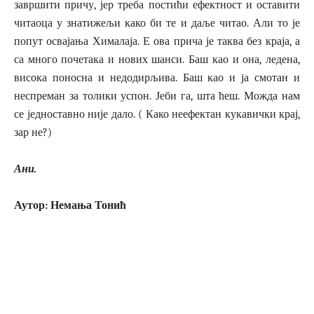
завршити причу, јер треба постићи ефектност и оставити
читаоца у знатижељи како би те и даље читао. Али то је
попут освајања Хималаја. Е ова прича је таква без краја, а
са много почетака и нових шанси. Баш као и она, ледена,
висока поносна и недодирљива. Баш као и ја смотан и
неспреман за толики успон. Јеби га, шта ћеш. Можда нам
се једноставно није дало. ( Како неефектан кукавички крај,
зар не?)
Ани.
Аутор: Немања Тонић