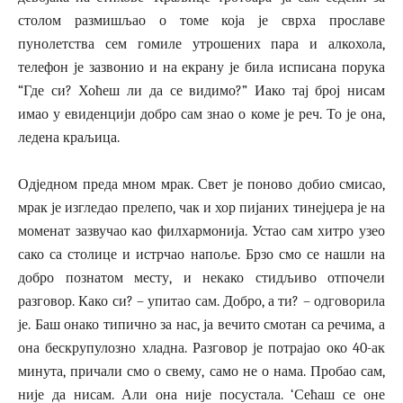
столом размишљао о томе која је сврха прославе
пунолетства сем гомиле утрошених пара и алкохола,
телефон је зазвонио и на екрану је била исписана порука
“Где си? Хоћеш ли да се видимо?” Иако тај број нисам
имао у евиденцији добро сам знао о коме је реч. То је она,
ледена краљица.
Одједном преда мном мрак. Свет је поново добио смисао,
мрак је изгледао прелепо, чак и хор пијаних тинејџера је на
моменат зазвучао као филхармонија. Устао сам хитро узео
сако са столице и истрчао напоље. Брзо смо се нашли на
добро познатом месту, и некако стидљиво отпочели
разговор. Како си? – упитао сам. Добро, а ти? – одговорила
је. Баш онако типично за нас, ја вечито смотан са речима, а
она бескрупулозно хладна. Разговор је потрајао око 40-ак
минута, причали смо о свему, само не о нама. Пробао сам,
није да нисам. Али она није посустала. ‘Сећаш се оне