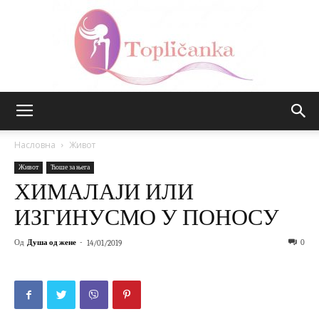
Топличанка
Насловна
Живот
Живот
Ћоше за њега
ХИМАЛАЈИ ИЛИ
ИЗГИНУСМО У ПОНОСУ
Од
Душа од жене
-
0
14/01/2019