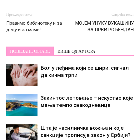
Претходни текст
Следећи текст
Правимо библиотеку и за
МОЈЕМ УНУКУ ВУКАШИНУ
децу и за маме!
ЗА ПРВИ РОЂЕНДАН
ПОВЕЗАНЕ ОБЈАВЕ
ВИШЕ ОД АУТОРА
Бол у леђима који се шири: сигнал
да кичма трпи
Закинтос летовање – искуство које
мења темпо свакодневице
Шта је насилничка вожња и које
санкције прописује закон у Србији?