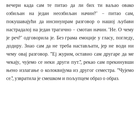
вечери када сам те питао да ли бих ти ваљао овако
озбиљан на један неозбиљан начин?’ – питао сам,
покушавајући да инсинуирам разговор о нашој љубави
настрадалој на један трагично – смотан начин. ‘Не. О чему
је реч?’ одговорила је. Без грама емоције у гласу, погледу,
додиру. Знао сам да не треба настављати, јер не води ни
чему овај разговор. “Еј журим, оставио сам другаре да ме
чекају, чујемо се неки други пут.”, рекао сам прекинувши
њено излагање о колоквијума из другог семестра. “Чујемо
се.”, узвратила је смешком и пољупцем образ о образ.