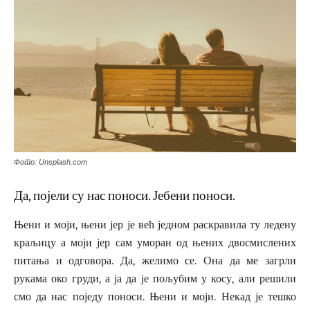
Фото: Unsplash.com
Да, појели су нас поноси. Јебени поноси.
Њени и моји, њени јер је већ једном раскравила ту ледену
краљицу а моји јер сам уморан од њених двосмислених
питања и одговора. Да, желимо се. Она да ме загрли
рукама око груди, а ја да је пољубим у косу, али решили
смо да нас поједу поноси. Њени и моји. Некад је тешко