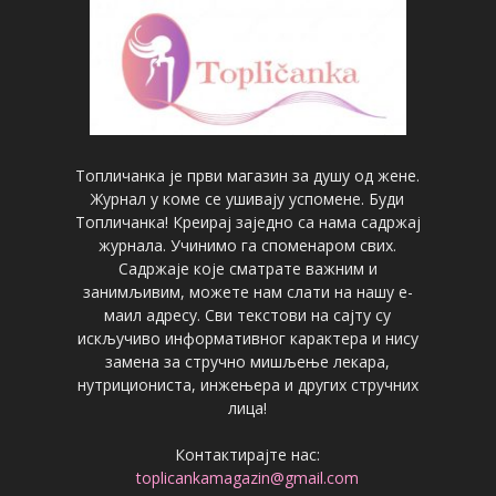
Топличанка је први магазин за душу од жене.
Журнал у коме се ушивају успомене. Буди
Топличанка! Креирај заједно са нама садржај
журнала. Учинимо га споменаром свих.
Садржаје које сматрате важним и
занимљивим, можете нам слати на нашу е-
маил адресу. Сви текстови на сајту су
искључиво информативног карактера и нису
замена за стручно мишљење лекара,
нутрициониста, инжењера и других стручних
лица!
Контактирајте нас:
toplicankamagazin@gmail.com