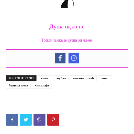
Душа од жене
Топличанка је душа од жене.
КЉУЧНЕ РЕЧИ
живот
љубав
немања тонић
понос
ћоше за њега
хималаји