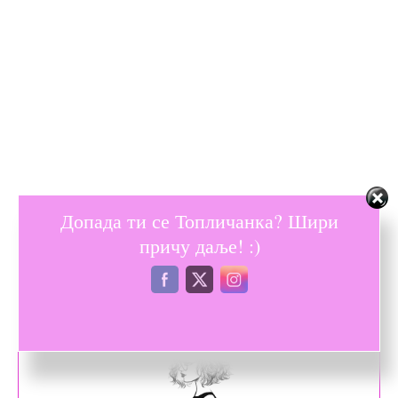
Допада ти се Топличанка? Шири
причу даље! :)