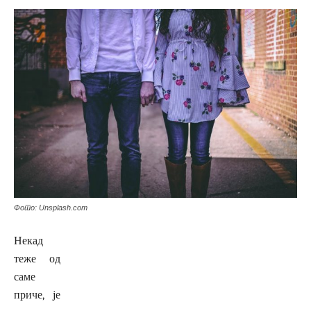
Фото: Unsplash.com
Некад
теже од
саме
приче, је