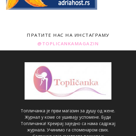
ПРАТИТЕ НАС НА ИНСТАГРАМУ
@TOPLICANKAMAGAZIN
Топличанка је први магазин за душу од жене.
Журнал у коме се ушивају успомене. Буди
Топличанка! Креирај заједно са нама садржај
журнала. Учинимо га споменаром свих.