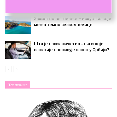
Закинтос летовање – искуство које
мења темпо свакодневице
Шта је насилничка вожња и које
санкције прописује закон у Србији?
Топличанка