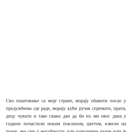
Сво поштовање са моје стране, морају обавити посао у
предузећима где раде, морају кући ручак спремати, прати,
децу чувати и тако сваки дан да би их ми овог дана у
години почастили неким поклоном, цветом, извели на
ручак, ако смо у могућности, или породични ручак који је