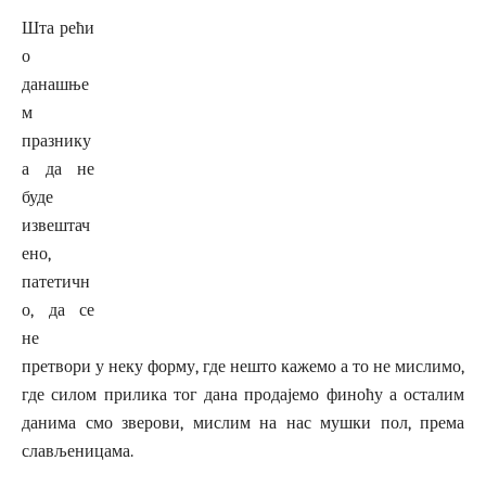
Шта рећи
о
данашње
м
празнику
а да не
буде
извештач
ено,
патетичн
о, да се
не
претвори у неку форму, где нешто кажемо а то не мислимо,
где силом прилика тог дана продајемо финоћу а осталим
данима смо зверови, мислим на нас мушки пол, према
слављеницама.