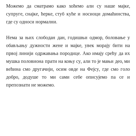
Можемо да сматрамо како хоћемо али су наше мајке,
супруге, снајке, ћерке, стуб куће и носиоци домаћинства,
где су односи нормални.
Нема за њих слободан дан, годишњи одмор, боловање у
обављању дужности жене и мајке, увек морају бити на
првој линији одржавања породице. Ако имају срећу да их
мушка половиона прати на коњу су, али то је мањи део, ми
већина смо другачији, осим овде на Фејсу, где смо голо
добро, додуше то ми сами себе описујемо па се и
препознати не можемо.