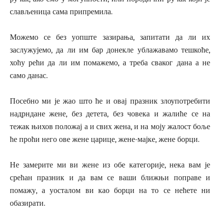
слављеница сама припремила.
Можемо се без уопште зазирања, запитати да ли их
заслужујемо, да ли им бар донекле ублажавамо тешкоће,
хоћу рећи да ли им помажемо, а треба сваког дана а не
само данас.
Посебно ми је жао што ће и овај празник злоупотребити
надрндане жене, без детета, без човека и жалиће се на
тежак њихов положај а и свих жена, и на моју жалост боље
ће проћи него ове жене царице, жене-мајке, жене борци.
Не замерите ми ви жене из обе категорије, нека вам је
срећан празник и да вам се ваши ближњи поправе и
помажу, а уосталом ви као борци на то се нећете ни
обазирати.