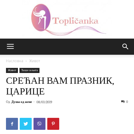
Топличанка
Насловна
Живот
Живот
Ћоше за њега
СРЕЋАН ВАМ ПРАЗНИК,
ЦАРИЦЕ
Од
Душа од жене
-
0
08/03/2019