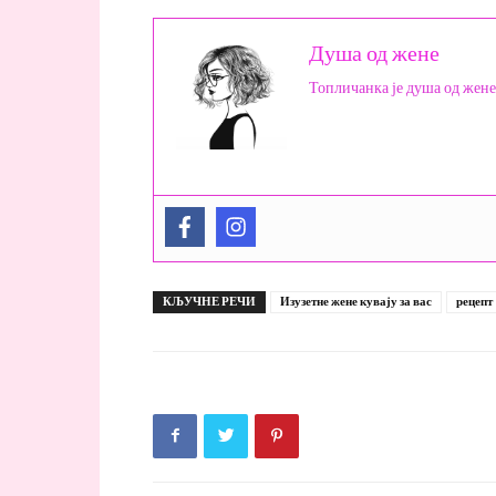
Душа од жене
Топличанка је душа од жене
КЉУЧНЕ РЕЧИ
Изузетне жене кувају за вас
рецепт