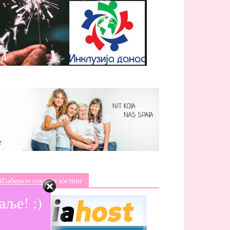
Изаберите поуздан хостинг
ље! :)