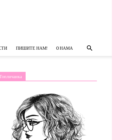
СТИ
ПИШИТЕ НАМ!
O НАМА
Топличанка