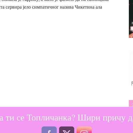
ута сервира јело симпатичног назива Чикетина ала
а ти се Топличанка? Шири причу да
требни састојци