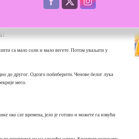
 пилећег филеа, со или вегета, брашно, сенф, бибер,
а?
лити са мало соли и мало вегете. Потом уваљати у
дно до другог. Одозго побиберити. Ченове белог лука
екрије месо.
ике око сат времена, јело је готово и можете га извући
 и то припремљен на следећи начин. Кромпир исецкати,