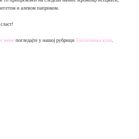
 вегетом и алевом паприком.
 сласт!
е жене
погледајте у нашој рубрици
Топличанка кува
.