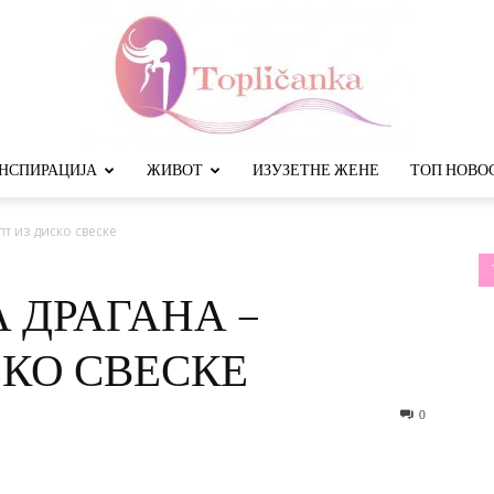
НСПИРАЦИЈА
ЖИВОТ
ИЗУЗЕТНЕ ЖЕНЕ
ТОП НОВО
Топличанка
т из диско свеске
 ДРАГАНА –
СКО СВЕСКЕ
0