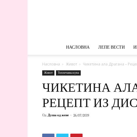
НАСЛОВНА
ЛЕПЕ ВЕСТИ
И
Насловна
Живот
Чикетина ала Драгана – Рецеп
Живот
Топличанка кува
ЧИКЕТИНА АЛА
РЕЦЕПТ ИЗ ДИ
Од
Душа од жене
-
26/07/2019