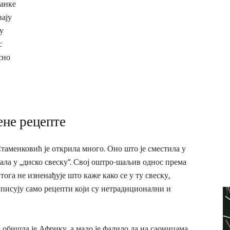
чанке
вају
у
с
сно
ене рецепте
Стаменковић је открила много. Оно што је сместила у
ивала у „диско свеску“. Свој оштро-шаљив однос према
ога не изненађује што каже како се у ту свеску,
уписују само рецепти који су нетрадиционални и
 обишла је Африку, а мало је фалило да на саоницама