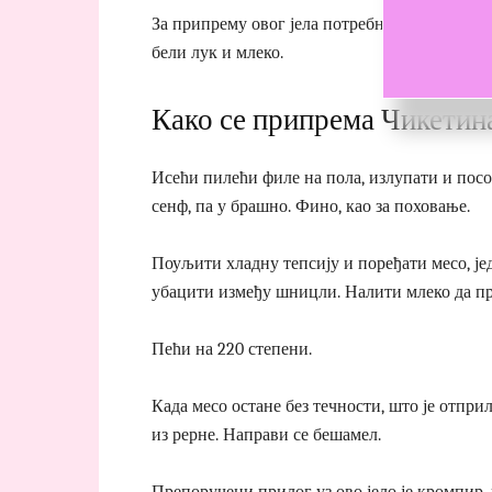
За припрему овог јела потребно вам је 500 гр
бели лук и млеко.
Како се припрема Чикетин
Исећи пилећи филе на пола, излупати и посо
сенф, па у брашно. Фино, као за поховање.
Поуљити хладну тепсију и поређати месо, је
убацити између шницли. Налити млеко да пр
Пећи на 220 степени.
Када месо остане без течности, што је отприл
из рерне. Направи се бешамел.
Препоручени прилог уз ово јело је кромпир,