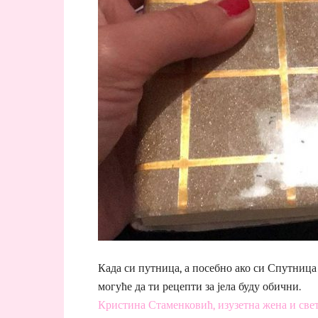
Када си путница, а посебно ако си Спутница
могуће да ти рецепти за јела буду обични.
Кристина Стаменковић, изузетна жена и све