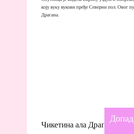
коју вуку вукови пређе Северни пол. Овог п
Драгана.
Допад
Чикетина ала Драгана – по