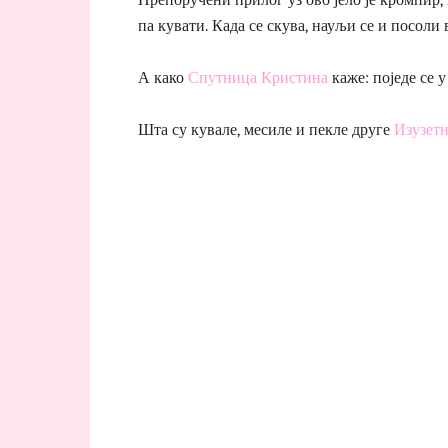
па кувати. Када се скува, науљи се и посоли
А како
Спутница Кристина
каже: поједе се у
Шта су кувале, месиле и пекле друге
Изузетн