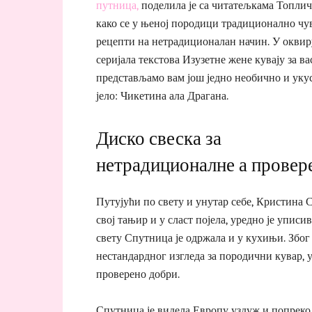
путница,
поделила је са читатељкама Топли
како се у њеној породици традиционално чу
рецепти на нетрадиционалан начин. У оквир
серијала текстова Изузетне жене кувају за ва
представљамо вам још једно необично и уку
јело: Чикетина ала Драгана.
Диско свеска за
нетрадиционалне а провер
Путујући по свету и унутар себе, Кристина 
свој тањир и у сласт појела, уредно је упис
свету Спутница је одржала и у кухињи. Због т
нестандардног изгледа за породични кувар, 
проверено добри.
Спутница је видела Европу уздуж и попреко,