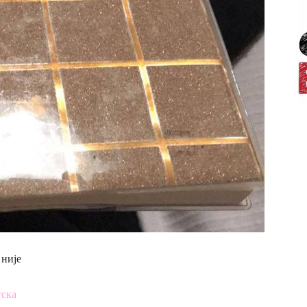
 није
тска