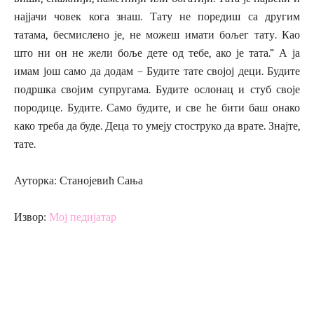
најјачи човек кога знаш. Тату не поредиш са другим
татама, бесмислено је, не можеш имати бољег тату. Као
што ни он не жели боље дете од тебе, ако је тата.” А ја
имам још само да додам – Будите тате својој деци. Будите
подршка својим супругама. Будите ослонац и стуб своје
породице. Будите. Само будите, и све ће бити баш онако
како треба да буде. Деца то умеју стоструко да врате. Знајте,
тате.
Ауторка: Станојевић Сања
Извор:
Мој педијатар