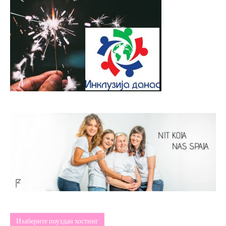
Изаберите поуздан хостинг