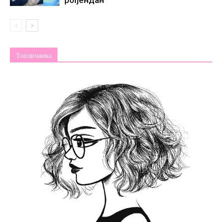
рођендан
Топличанка