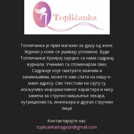
Топличанка је први магазин за душу од жене.
Журнал у коме се ушивају успомене. Буди
Топличанка! Креирај заједно са нама садржај
журнала. Учинимо га споменаром свих.
Садржаје које сматрате важним и
занимљивим, можете нам слати на нашу е-
маил адресу. Сви текстови на сајту су
искључиво информативног карактера и нису
замена за стручно мишљење лекара,
нутрициониста, инжењера и других стручних
лица!
Контактирајте нас:
toplicankamagazin@gmail.com