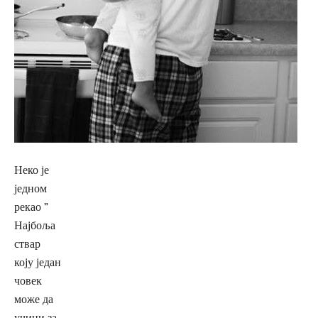
Неко је
једном
рекао ”
Најбоља
ствар
коју један
човек
може да