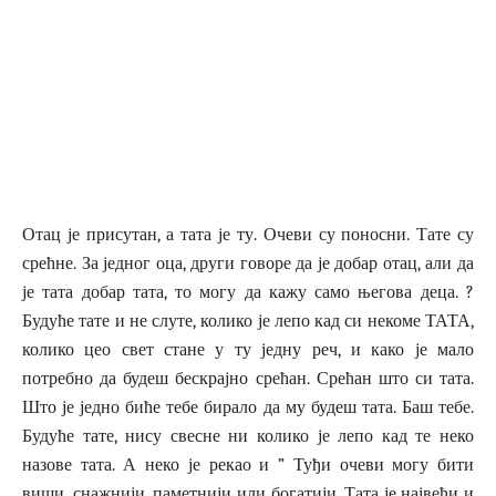
Отац је присутан, а тата је ту. Очеви су поносни. Тате су
срећне. За једног оца, други говоре да је добар отац, али да
је тата добар тата, то могу да кажу само његова деца. ?
Будуће тате и не слуте, колико је лепо кад си некоме ТАТА,
колико цео свет стане у ту једну реч, и како је мало
потребно да будеш бескрајно срећан. Срећан што си тата.
Што је једно биће тебе бирало да му будеш тата. Баш тебе.
Будуће тате, нису свесне ни колико је лепо кад те неко
назове тата. А неко је рекао и ” Туђи очеви могу бити
виши, снажнији, паметнији или богатији. Тата је највећи и