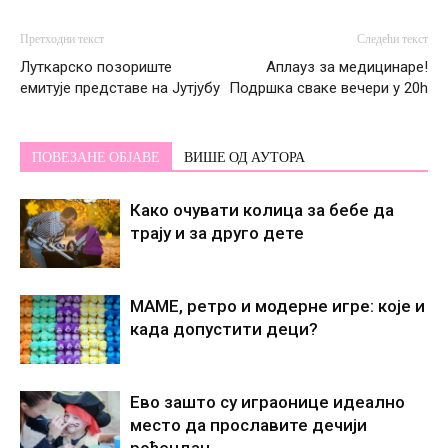
Претходни текст
Следећи текст
Луткарско позориште
Аплауз за медицинаре!
емитује представе на Јутјубу
Подршка сваке вечери у 20h
ПОВЕЗАНЕ ОБЈАВЕ
ВИШЕ ОД АУТОРА
Како очувати колица за бебе да
трају и за друго дете
МАМЕ, ретро и модерне игре: које и
када допустити деци?
Ево зашто су играонице идеално
место да прославите дечији