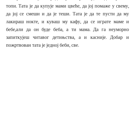
топи. Тата је да купује мами цвеће, да јој помаже у свему,
да јој се смеши и да је теши. Тата је да те пусти да му
лакираш нокте, и куваш му кафу, да се играте маме и
бебе,али да он буде беба, а ти мама. Да га неуморно
запиткујеш читавог детињства, а и касније. Добар и
пожртвован тата је једној беби, све.