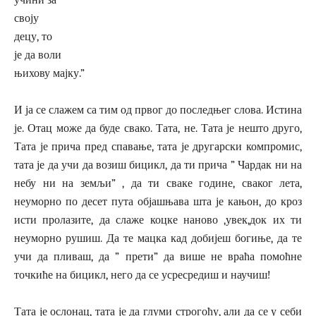
учини за
своју
децу, то
је да воли
њихову мајку.”
И ја се слажем са тим од првог до последњег слова. Истина
је. Отац може да буде свако. Тата, не. Тата је нешто друго,
Тата је прича пред спавање, тата је другарски компромис,
тата је да учи да возиш бицикл, да ти прича ” Чардак ни на
небу ни на земљи” , да ти сваке године, сваког лета,
неуморно по десет пута објашњава шта је кањон, до кроз
исти пролазите, да слаже коцке наново ,увек,док их ти
неуморно рушиш. Да те мацка кад добијеш богиње, да те
учи да пливаш, да ” прети” да више не враћа помоћне
точкиће на бицикл, него да се усресредиш и научиш!
Тата је ослонац, тата је да глуми строгоћу, али да се у себи