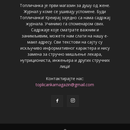
Топличанка је први магазин за душу од жене.
Журнал у коме се ушивају успомене. Буди
Топличанка! Креирај заједно са нама садржај
журнала. Учинимо га споменаром свих.
Садржаје које сматрате важним и
занимљивим, можете нам слати на нашу е-
маил адресу. Сви текстови на сајту су
искључиво информативног карактера и нису
замена за стручно мишљење лекара,
нутрициониста, инжењера и других стручних
лица!
Контактирајте нас:
toplicankamagazin@gmail.com