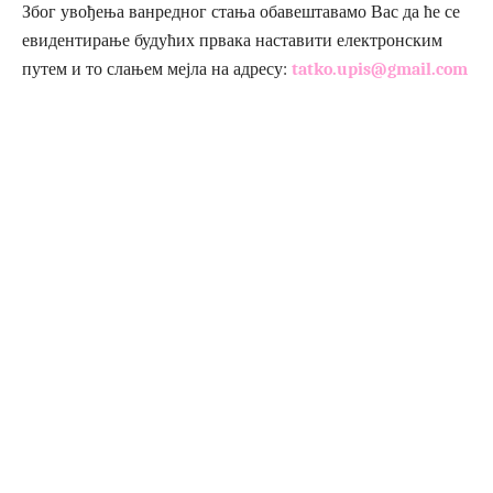
Због увођења ванредног стања обавештавамо Вас да ће се
евидентирање будућих првака наставити електронским
путем и то слањем мејла на адресу:
tatko.upis@gmail.com