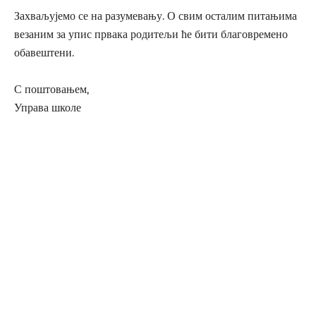
Захваљујемо се на разумевању. О свим осталим питањима
везаним за упис првака родитељи ће бити благовремено
обавештени.
С поштовањем,
Управа школе