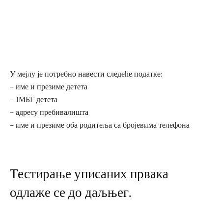
У мејлу је потребно навести следеће податке:
– име и презиме детета
– ЈМБГ детета
– адресу пребивалишта
– име и презиме оба родитеља са бројевима телефона
Тестирање уписаних првака
одлаже се до даљњег.