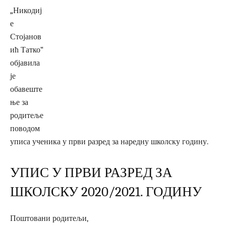
„Никодиј
е
Стојанов
ић Татко“
објавила
је
обавеште
ње за
родитеље
поводом
уписа ученика у први разред за наредну школску годину.
УПИС У ПРВИ РАЗРЕД ЗА
ШКОЛСКУ 2020/2021. ГОДИНУ
Поштовани родитељи,