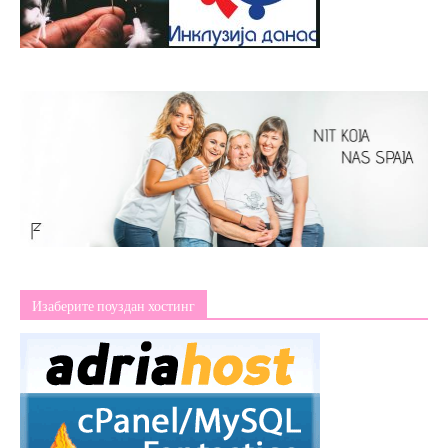
Изаберите поуздан хостинг