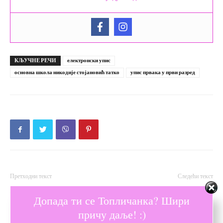
КЉУЧНЕ РЕЧИ
електронски упис
основна школа никодије стојановић татко
упис првака у први разред
Претходни текст
Следећи текст
Жена је хормонско биће
Електронски упис првака у
Допада ти се Топличанка? Шири
ОШ „9. октобар“
причу даље! :)