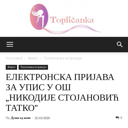
Топличанка
Насловна
Живот
Топличанка истражује
Живот
Топличанка истражује
ЕЛЕКТРОНСКА ПРИЈАВА
ЗА УПИС У ОШ
„НИКОДИЈЕ СТОЈАНОВИЋ
ТАТКО“
Од
Душа од жене
-
0
25/03/2020