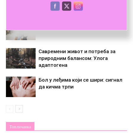
ПОВЕЗАНЕ ОБЈАВЕ
ВИШЕ ОД АУТОРА
Како организовати женски дан за
куповину, кафу и опуштање?
Савремени живот и потреба за
природним балансом: Улога
адаптогена
Бол у леђима који се шири: сигнал
да кичма трпи
Топличанка