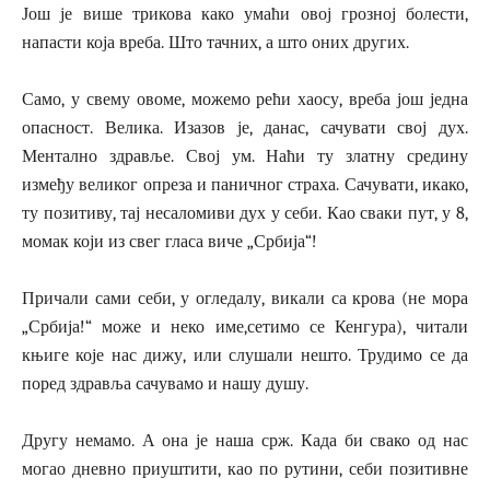
Још је више трикова како умаћи овој грозној болести,
напасти која вреба. Што тачних, а што оних других.
Само, у свему овоме, можемо рећи хаосу, вреба још једна
опасност. Велика. Изазов је, данас, сачувати свој дух.
Ментално здравље. Свој ум. Наћи ту златну средину
између великог опреза и паничног страха. Сачувати, икако,
ту позитиву, тај несаломиви дух у себи. Као сваки пут, у 8,
момак који из свег гласа виче „Србија“!
Причали сами себи, у огледалу, викали са крова (не мора
„Србија!“ може и неко име,сетимо се Кенгура), читали
књиге које нас дижу, или слушали нешто. Трудимо се да
поред здравља сачувамо и нашу душу.
Другу немамо. А она је наша срж. Када би свако од нас
могао дневно приуштити, као по рутини, себи позитивне