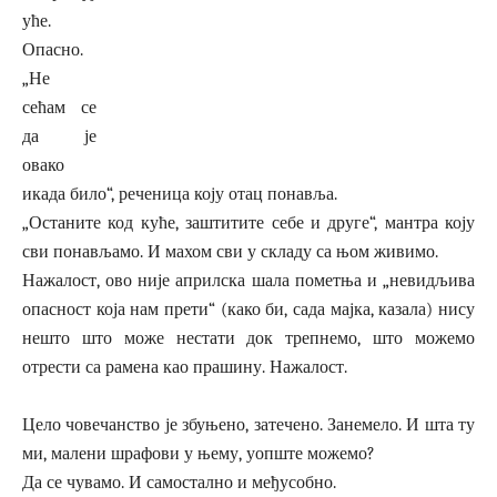
уће.
Опасно.
„Не
сећам се
да је
овако
икада било“, реченица коју отац понавља.
„Останите код куће, заштитите себе и друге“, мантра коју
сви понављамо. И махом сви у складу са њом живимо.
Нажалост, ово није априлска шала пометња и „невидљива
опасност која нам прети“ (како би, сада мајка, казала) нису
нешто што може нестати док трепнемо, што можемо
отрести са рамена као прашину. Нажалост.
Цело човечанство је збуњено, затечено. Занемело. И шта ту
ми, малени шрафови у њему, уопште можемо?
Да се чувамо. И самостално и међусобно.