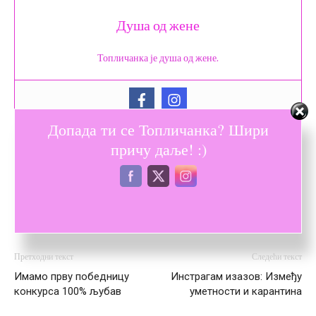
Душа од жене
Топличанка је душа од жене.
Допада ти се Топличанка? Шири
причу даље! :)
Претходни текст
Следећи текст
Имамо прву победницу
Инстрагам изазов: Између
конкурса 100% љубав
уметности и карантина