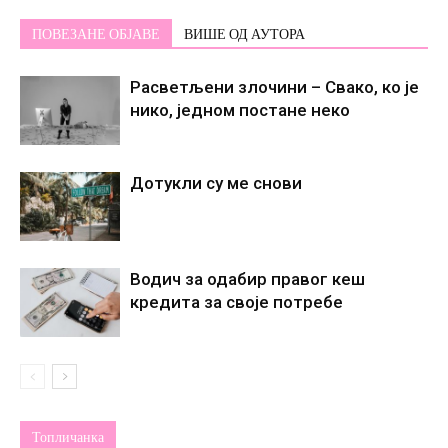
ПОВЕЗАНЕ ОБЈАВЕ
ВИШЕ ОД АУТОРА
Расветљени злочини – Свако, ко је
нико, једном постане некo
Дотукли су ме снови
Водич за одабир правог кеш
кредита за своје потребе
Топличанка