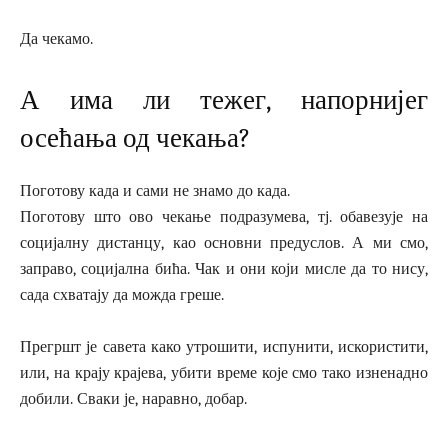
Да чекамо.
А има ли тежег, напорнијег
осећања од чекања?
Поготову када и сами не знамо до када.
Поготову што ово чекање подразумева, тј. обавезује на
социјалну дистанцу, као основни предуслов. А ми смо,
заправо, социјална бића. Чак и они који мисле да то нису,
сада схватају да можда греше.
Прегршт је савета како утрошити, испунити, искористити,
или, на крају крајева, убити време које смо тако изненадно
добили. Сваки је, наравно, добар.