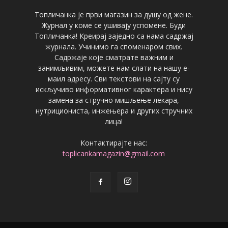
Топличанка је први магазин за душу од жене.
Журнал у коме се ушивају успомене. Буди
Топличанка! Креирај заједно са нама садржај
журнала. Учинимо га споменаром свих.
Садржаје које сматрате важним и
занимљивим, можете нам слати на нашу е-
маил адресу. Сви текстови на сајту су
искључиво информативног карактера и нису
замена за стручно мишљење лекара,
нутрициониста, инжењера и других стручних
лица!
Контактирајте нас:
toplicankamagazin@gmail.com