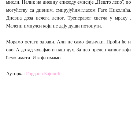
мисли. Налик на дневну епизоду емисије „Нешто лепо“, по
могућству са дивним, смирујућим.гласом Гаге Николића.
Дневна доза нечега лепог. Треперавог светла у мраку .
Малени импулси који не дају души потонути.
Морамо остати здрави. Али не само физички. Проћи ће и
ово. А дотад чувајмо и наш дух. За цео прелеп живот који
ћемо имати. И који имамо.
Ауторка:
Гордана Бајовић