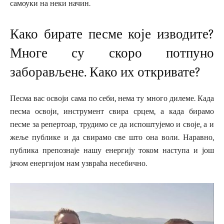
самоуки на неки начин.
Како бирате песме које изводите?
Многе су скоро потпуно
заборављене. Како их откривате?
Песма вас освоји сама по себи, нема ту много дилеме. Када
песма освоји, инструмент свира срцем, а када бирамо
песме за репертоар, трудимо се да испоштујемо и своје, а и
жеље публике и да свирамо све што она воли. Наравно,
публика препознаје нашу енергију током наступа и још
јачом енергијом нам узвраћа несебично.