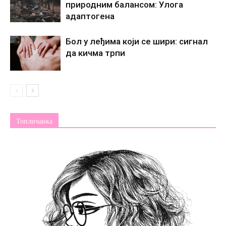
природним балансом: Улога
адаптогена
Бол у леђима који се шири: сигнал
да кичма трпи
Топличанка