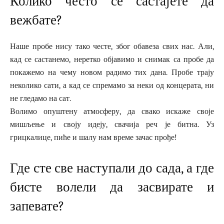
Колико често се састајете да
вежбате?
Наше пробе нису тако честе, због обавеза свих нас. Али,
кад се састанемо, неретко објавимо и снимак са пробе да
покажемо на чему новом радимо тих дана. Пробе трају
неколико сати, а кад се спремамо за неки од концерата, ни
не гледамо на сат.
Волимо опуштену атмосферу, да свако искаже своје
мишљење и своју идеју, свачија реч је битна. Уз
грицкалице, пиће и шалу нам време зачас прође!
Где сте све наступали до сада, а где
бисте волели да засвирате и
запевате?