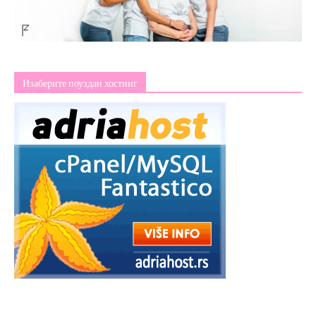
Изаберите поуздан хостинг