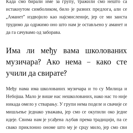
Када смо бирали име за групу, тражили смо нешто са
истакнутом симболиком, било је разних предлога, али се
„Аманет“ издвојило као најсмисленије, јер се ми заиста
трудимо да одржимо оно што нам је остављено у аманет и
да га сачувамо од заборава.
Има ли међу вама школованих
музичара? Ако нема – како сте
учили да свирате?
Међу нама има школованих музичара и то су Милица и
Небојша. Мало је више нас нешколованих, иако нас то није
никада омело у стварању. У групи нема поделе и свачије се
мишљење једнако уважава, јер смо се окупили око једне
идеје. Свима нам је усађена љубав према традицији, па се
свако приклонио ономе што му је срцу мило, јер смо сви