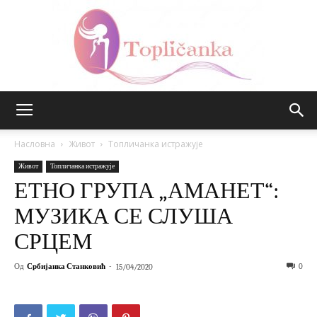
Топличанка
Насловна
Живот
Топличанка истражује
Живот
Топличанка истражује
ЕТНО ГРУПА „АМАНЕТ“:
МУЗИКА СЕ СЛУША
СРЦЕМ
Од
Србијанка Станковић
-
0
15/04/2020