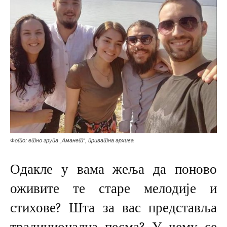
Фото: етно група „Аманет“, приватна архива
Одакле у вама жеља да поново
оживите те старе мелодије и
стихове? Шта за вас представља