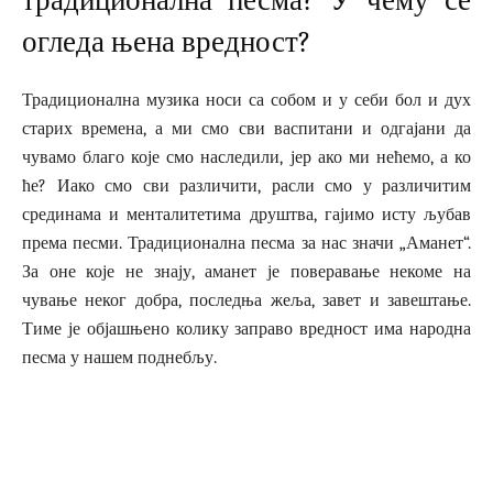
традиционална песма? У чему се
огледа њена вредност?
Традиционална музика носи са собом и у себи бол и дух
старих времена, а ми смо сви васпитани и одгајани да
чувамо благо које смо наследили, јер ако ми нећемо, а ко
ће? Иако смо сви различити, расли смо у различитим
срединама и менталитетима друштва, гајимо исту љубав
према песми. Традиционална песма за нас значи „Аманет“.
За оне које не знају, аманет је поверавање некоме на
чување неког добра, последња жеља, завет и завештање.
Тиме је објашњено колику заправо вредност има народна
песма у нашем поднебљу.