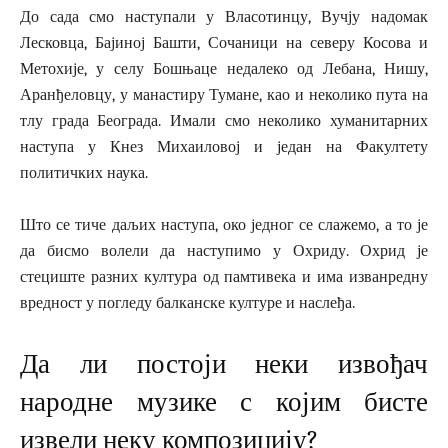
До сада смо наступали у Власотинцу, Вучју надомак
Лесковца, Бајиној Башти, Сочаници на северу Косова и
Метохије, у селу Бошњаце недалеко од Лебана, Нишу,
Аранђеловцу, у манастиру Тумане, као и неколико пута на
тлу града Београда. Имали смо неколико хуманитарних
наступа у Кнез Михаиловој и један на Факултету
политичких наука.
Што се тиче даљих наступа, око једног се слажемо, а то је
да бисмо волели да наступимо у Охриду. Охрид је
стециште разних култура од памтивека и има изванредну
вредност у погледу балканске културе и наслеђа.
Да ли постоји неки извођач
народне музике с којим бисте
извели неку композицију?