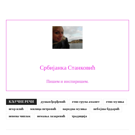
Србијанка Станковић
Пишем и инспиришем.
КЉУЧНЕ РЕЧИ
душан ђорђевић
етно група аманет
етно музика
игор илић
милица петровић
народна музика
небојша брдарић
невена чиплак
немања лазаревић
традиција