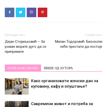
Претходни текст
Следећи текст
Дејан Стојиљковић – За
Милан Тодоровић: Биоскопи
роман морате дуго да се
неће престати да постоје
припремате
ПОВЕЗАНЕ ОБЈАВЕ
ВИШЕ ОД АУТОРА
Како организовати женски дан за
куповину, кафу и опуштање?
Савремени живот и потреба за