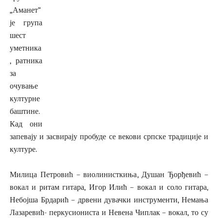
„Аманет“
је група
шест
уметника
, ратника
за
очување
културне
баштине.
Кад они
запевају и засвирају пробуде се векови српске традиције и
културе.
Милица Петровић – виолинисткиња, Душан Ђорђевић –
вокал и ритам гитара, Игор Илић – вокал и соло гитара,
Небојша Брдарић – дрвени дувачки инструменти, Немања
Лазаревић- перкусиониста и Невена Чиплак – вокал, то су