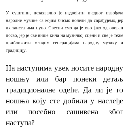
У суштини, незахвално је издвојити иједног извођача
народне музике са којим бисмо волели да сарађујемо, јер
их заиста има пуно. Свесни смо да је ово јако одговоран
посао, јер је све више кича на музичкој сцени и све је теже
приближити младим генерацијама народну музику и
традицију.
На наступима увек носите народну
ношњу или бар понеки детаљ
традиционалне одеће. Да ли је то
ношња коју сте добили у наслеђе
или посебно сашивена због
наступа?