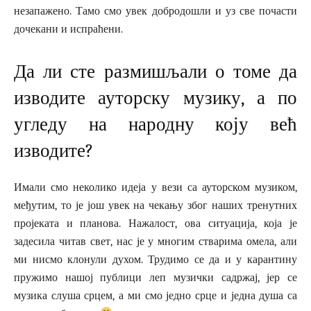
незапажено. Тамо смо увек добродошли и уз све почасти
дочекани и испраћени.
Да ли сте размишљали о томе да
изводите ауторску музику, а по
угледу на народну коју већ
изводите?
Имали смо неколико идеја у вези са ауторском музиком,
међутим, то је још увек на чекању због наших тренутних
пројеката и планова. Нажалост, ова ситуација, која је
задесила читав свет, нас је у многим стварима омела, али
ми нисмо клонули духом. Трудимо се да и у карантину
пружимо нашој публици леп музички садржај, јер се
музика слуша срцем, а ми смо једно срце и једна душа са