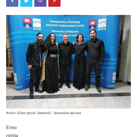
Фото: Етно група "Аманет", приватна архива
Етно
група