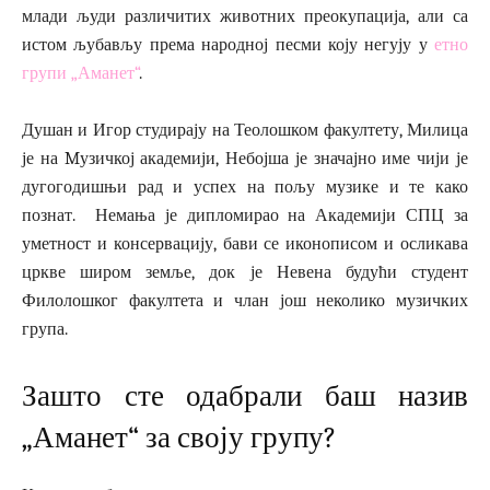
млади људи различитих животних преокупација, али са
истом љубављу према народној песми коју негују у
етно
групи „Аманет“
.
Душан и Игор студирају на Теолошком факултету, Милица
је на Mузичкој академији, Небојша је значајно име чији је
дугогодишњи рад и успех на пољу музике и те како
познат. Немања је дипломирао на Академији СПЦ за
уметност и консервацију, бави се иконописом и осликава
цркве широм земље, док је Невена будући студент
Филолошког факултета и члан још неколико музичких
група.
Зашто сте одабрали баш назив
„Аманет“ за своју групу?