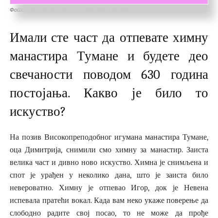
Фото: Етно група „Аманет“, приватна архива
Имали сте част да отпевате химну
манастира Тумане и будете део
свечаности поводом 630 година
постојања. Какво је било то
искуство?
На позив Високопреподобног игумана манастира Тумане,
оца Димитрија, снимили смо химну за манастир. Заиста
велика част и дивно ново искуство. Химна је снимљена и
спот је урађен у неколико дана, што је заиста било
невероватно. Химну је отпевао Игор, док је Невена
испевала пратећи вокал. Када вам неко укаже поверење да
слободно радите свој посао, то не може да прође