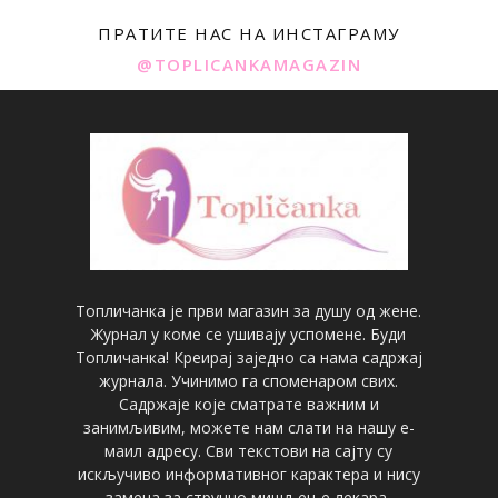
ПРАТИТЕ НАС НА ИНСТАГРАМУ
@TOPLICANKAMAGAZIN
Топличанка је први магазин за душу од жене.
Журнал у коме се ушивају успомене. Буди
Топличанка! Креирај заједно са нама садржај
журнала. Учинимо га споменаром свих.
Садржаје које сматрате важним и
занимљивим, можете нам слати на нашу е-
маил адресу. Сви текстови на сајту су
искључиво информативног карактера и нису
замена за стручно мишљење лекара,