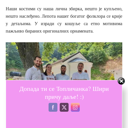
Наши костими су наша лична збирка, нешто је купљено,
нешто наслеђено. Лепота нашег богатог фолклора се крије
у детаљима. У изради су кошуље са етно мотивима
пажљиво бираних оригиналних орнамената.
Допада ти се Топличанка? Шири
причу даље! :)