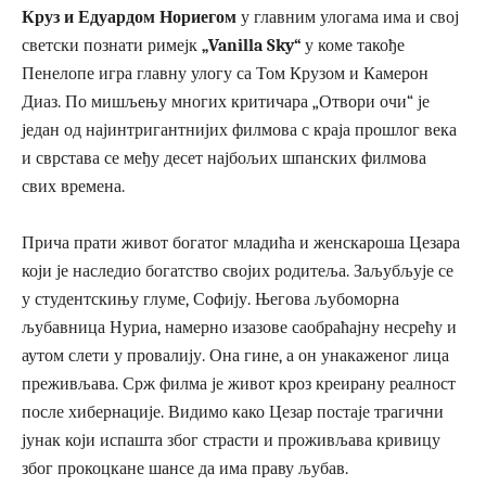
Круз и Едуардом Нориегом
у главним улогама има и свој
светски познати римејк
„Vanilla Sky“
у коме такође
Пенелопе игра главну улогу са Том Крузом и Камерон
Диаз. По мишљењу многих критичара „Отвори очи“ је
један од најинтригантнијих филмова с краја прошлог века
и сврстава се међу десет најбољих шпанских филмова
свих времена.
Прича прати живот богатог младића и женскароша Цезара
који је наследио богатство својих родитеља. Заљубљује се
у студентскињу глуме, Софију. Његова љубоморна
љубавница Нуриа, намерно изазове саобраћајну несрећу и
аутом слети у провалију. Она гине, а он унакаженог лица
преживљава. Срж филма је живот кроз креирану реалност
после хибернације. Видимо како Цезар постаје трагични
јунак који испашта због страсти и проживљава кривицу
због прокоцкане шансе да има праву љубав.