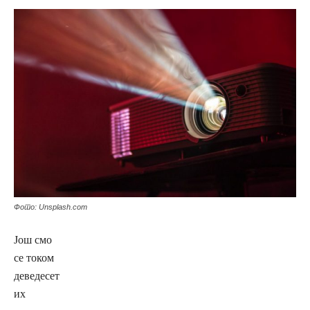
Фото: Unsplash.com
Још смо
се током
деведесет
их