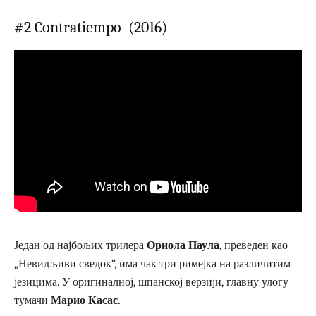
#2 Contratiempo (2016)
Један од најбољих трилера
Ориола Паула
, преведен као
„Невидљиви сведок“, има чак три римејка на различитим
језицима. У оригиналној, шпанској верзији, главну улогу
тумачи
Марио Касас.