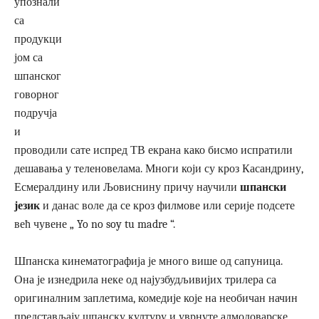
упознали
са
продукци
јом са
шпанског
говорног
подручја
и
проводили сате испред ТВ екрана како бисмо испратили
дешавања у теленовелама. Многи који су кроз Касандрину,
Есмералдину или Љовиснину причу научили
шпански
језик
и данас воле да се кроз филмове или серије подсете
већ чувене „ Yo no soy tu madre “.
Шпанска кинематографија је много више од сапуница.
Она је изнедрила неке од најузбудљивијих трилера са
оригиналним заплетима, комедије које на необичан начин
представљају шпанску културу и уврнуте алмодоварске