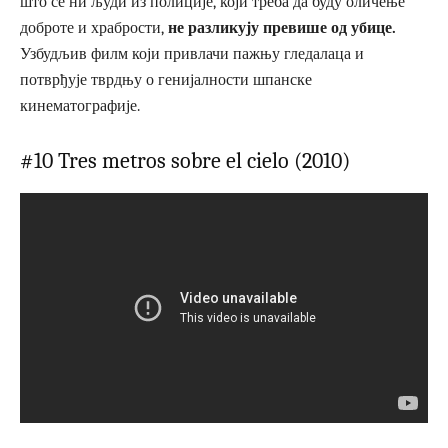
што се ни људи из полиције, који треба да буду оличење
доброте и храбрости,
не разликују превише од убице.
Узбудљив филм који привлачи пажњу гледалаца и
потврђује тврдњу о генијалности шпанске
кинематографије.
#10 Tres metros sobre el cielo (2010)