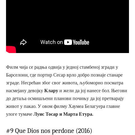
Филм чија се радња одвија у једној стамбеној згради у
Барселони, где портир Сесар врло добро познаје станаре
зграде. Несрећан због свог живота, љубоморно посматра
насмејану девојку
Клару
и жели да јој нанесе бол. Његови
до детаља осмишљени планови почињу да јој претварају
живот у пакао. У овом филму Хаумеа Белагуера главне
улоге тумаче
Луис Тосар и Марта Етура.
#9 Que Dios nos perdone (2016)