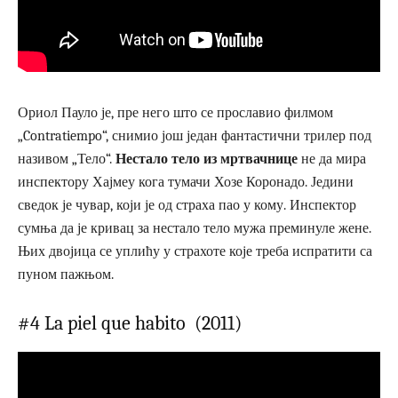
Ориол Пауло је, пре него што се прославио филмом
„Contratiempo“, снимио још један фантастични трилер под
називом „Тело“.
Нестало тело из мртвачнице
не да мира
инспектору Хајмеу кога тумачи Хозе Коронадо. Једини
сведок је чувар, који је од страха пао у кому. Инспектор
сумња да је кривац за нестало тело мужа преминуле жене.
Њих двојица се уплићу у страхоте које треба испратити са
пуном пажњом.
#4 La piel que habito (2011)