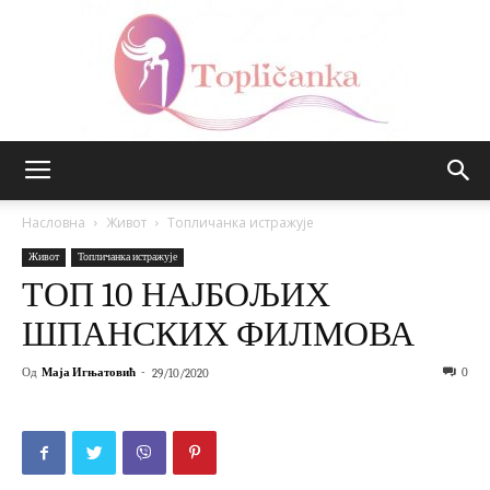
Топличанка
Насловна
Живот
Топличанка истражује
Живот
Топличанка истражује
ТОП 10 НАЈБОЉИХ
ШПАНСКИХ ФИЛМОВА
Од
Маја Игњатовић
-
0
29/10/2020