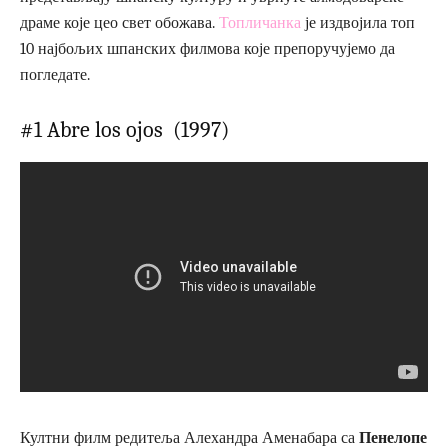
драме које цео свет обожава.
Топличанка
је издвојила топ
10 најбољих шпанских филмова које препоручујемо да
погледате.
#1 Abre los ojos (1997)
Култни филм редитеља Алехандра Аменабара са
Пенелопе