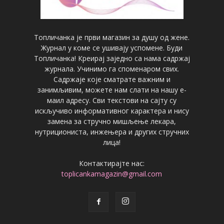
Топличанка је први магазин за душу од жене.
Журнал у коме се ушивају успомене. Буди
Топличанка! Креирај заједно са нама садржај
журнала. Учинимо га споменаром свих.
Садржаје које сматрате важним и
занимљивим, можете нам слати на нашу е-
маил адресу. Сви текстови на сајту су
искључиво информативног карактера и нису
замена за стручно мишљење лекара,
нутрициониста, инжењера и других стручних
лица!
Контактирајте нас:
toplicankamagazin@gmail.com