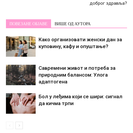
доброг здравља?
ПОВЕЗАНЕ ОБЈАВЕ
ВИШЕ ОД АУТОРА
Како организовати женски дан за
куповину, кафу и опуштање?
Савремени живот и потреба за
природним балансом: Улога
адаптогена
Бол у леђима који се шири: сигнал
да кичма трпи