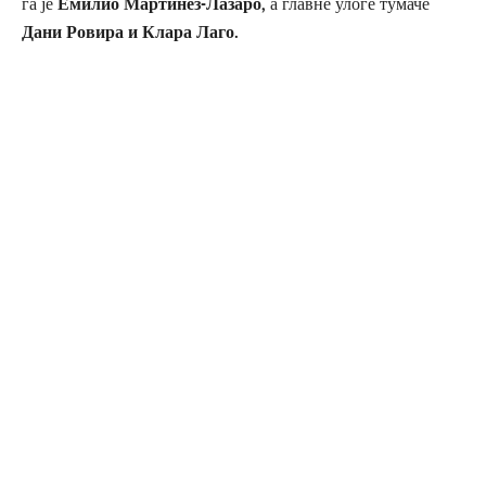
га је
Емилио Мартинез-Лазаро,
а главне улоге тумаче
Дани Ровира и Клара Лаго.