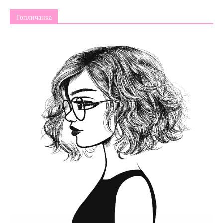
Топличанка