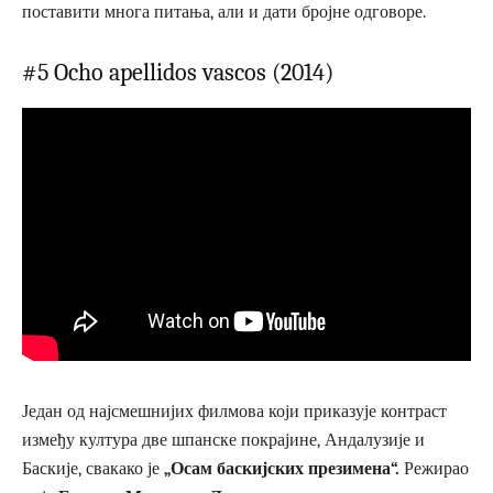
поставити многа питања, али и дати бројне одговоре.
#5 Ocho apellidos vascos (2014)
Један од најсмешнијих филмова који приказује контраст
између култура две шпанске покрајине, Андалузије и
Баскије, свакако је
„Осам баскијских презимена“.
Режирао