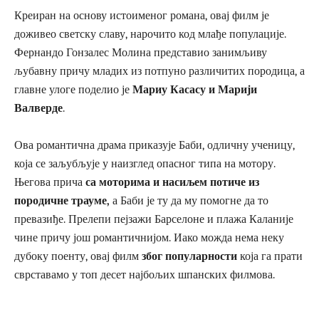
Креиран на основу истоименог романа, овај филм је
доживео светску славу, нарочито код млађе популације.
Фернандо Гонзалес Молина представио занимљиву
љубавну причу младих из потпуно различитих породица, а
главне улоге поделио је
Мариу Касасу и Марији
Валверде
.
Ова романтична драма приказује Баби, одличну ученицу,
која се заљубљује у наизглед опасног типа на мотору.
Његова прича
са моторима и насиљем потиче из
породичне трауме,
а Баби је ту да му помогне да то
превазиђе. Прелепи пејзажи Барселоне и плажа Каланије
чине причу још романтичнијом. Иако можда нема неку
дубоку поенту, овај филм
због популарности
која га прати
сврставамо у топ десет најбољих шпанских филмова.