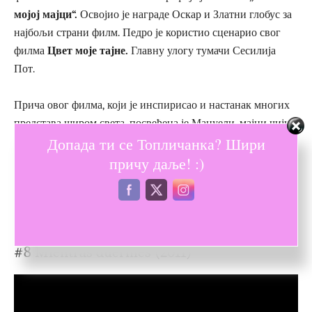
мојој мајци“.
Освојио је награде Оскар и Златни глобус за
најбољи страни филм. Педро је користио сценарио свог
филма
Цвет моје тајне.
Главну улогу тумачи Сесилија
Пот.
Прича овог филма, који је инспирисао и настанак многих
представа широм света, посвећена је Мануели, мајци чији
Допада ти се Топличанка? Шири
син гине док тражи аутограм од познате глумице. Након
причу даље! :)
његове смрти она одлази у Барселону да пронађе оца
њеног детета, трансвестита Лолу. Ту упознаје глумицу због
које је њен син погинуо и почиње цела умршена прича
својствена Алмодовару.
#8 Mientras duermes (2011)