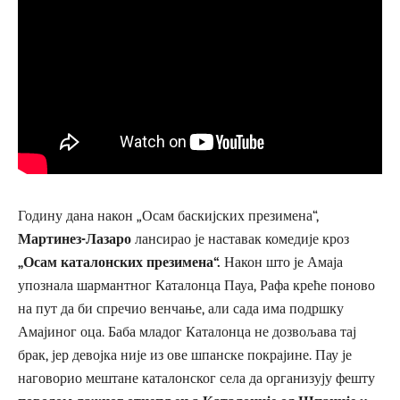
Годину дана након „Осам баскијских презимена“,
Мартинез-Лазаро
лансирао је наставак комедије кроз
„Осам каталонских презимена“.
Након што је Амаја
упознала шармантног Каталонца Пауа, Рафа креће поново
на пут да би спречио венчање, али сада има подршку
Амајиног оца. Баба младог Каталонца не дозвољава тај
брак, јер девојка није из ове шпанске покрајине. Пау је
наговорио мештане каталонског села да организују фешту