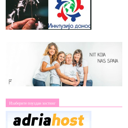
Изаберите поуздан хостинг