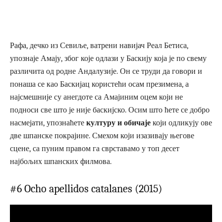
Рафа, дечко из Севиље, ватрени навијач Реал Бетиса,
упознаје Амају, због које одлази у Баскију која је по свему
различита од родне Андалузије. Он се труди да говори и
понаша се као Баскијац користећи осам презимена, а
најсмешније су анегдоте са Амајиним оцем који не
подноси све што је није баскијско. Осим што ћете се добро
насмејати, упознаћете
културу и обичаје
који одликују ове
две шпанске покрајине. Смехом који изазивају његове
сцене, са пуним правом га сврставамо у топ десет
најбољих шпанских филмова.
#6 Ocho apellidos catalanes (2015)