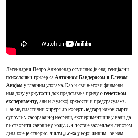
Легендарни Педро Алмодовар осмислио је овај генијални
психолошки трилер са
Антониом Бандерасом и Еленом
Анајом
у главним улогама. Као и сви његови филмови
има дозу уврнутости док представља причу о
генетском
експерименту,
али и људској крхкости и предсрасудама.
Наиме, пластични хирург др Роберт Ледгард након смрти
супруге у саобраћајној несрећи, експериментише у нади да
ће створити савршену кожу. Он постаје заслепљен лепотом
дела које је створио. Филм „Кожа у којој живим“ ће нам