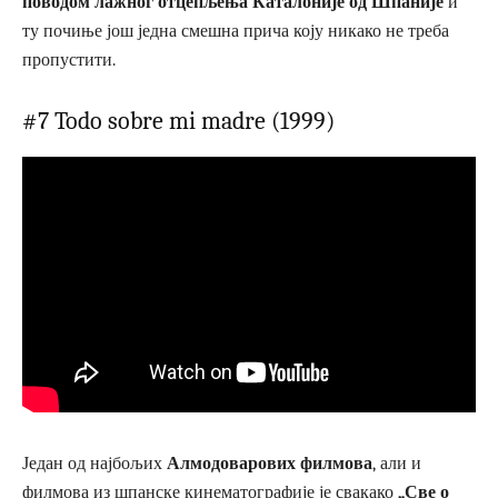
поводом лажног отцепљења Каталоније од Шпаније
и
ту почиње још једна смешна прича коју никако не треба
пропустити.
#7 Todo sobre mi madre (1999)
Један од најбољих
Алмодоварових филмова
, али и
филмова из шпанске кинематографије је свакако
„Све о