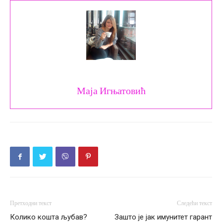
Маја Игњатовић
Претходни текст
Следећи текст
Колико кошта љубав?
Зашто је јак имунитет гарант