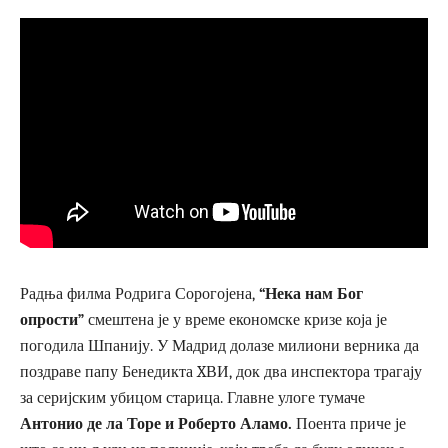
Радња филма Родрига Сорогојена,
“Нека нам Бог
опрости”
смештена је у време економске кризе која је
погодила Шпанију. У Мадрид долазе милиони верника да
поздраве папу Бенедикта XВИ, док два инспектора трагају
за серијским убицом старица. Главне улоге тумаче
Антонио де ла Торе и Роберто Аламо.
Поента приче је