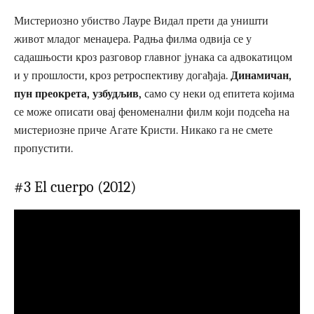
Мистериозно убиство Лауре Видал прети да уништи
живот младог менаџера. Радња филма одвија се у
садашњости кроз разговор главног јунака са адвокатицом
и у прошлости, кроз ретроспективу догађаја.
Динамичан,
пун преокрета, узбудљив,
само су неки од епитета којима
се може описати овај феноменални филм који подсећа на
мистериозне приче Агате Кристи. Никако га не смете
пропустити.
#3 El cuerpo (2012)