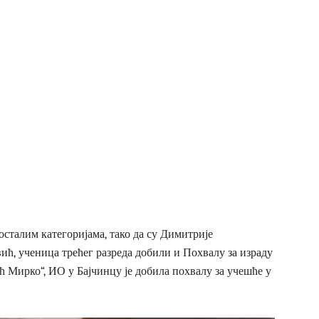
осталим категоријама, тако да су Димитрије
вић, ученица трећег разреда добили и Похвалу за израду
 Мирко“, ИО у Бајчинцу је добила похвалу за учешће у