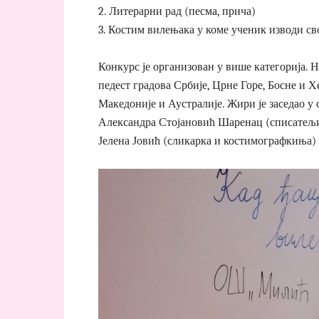
2. Литерарни рад (песма, прича)
3. Костим вилењака у коме ученик изводи с
Конкурс је организован у више категорија. Н
педест градова Србије, Црне Горе, Босне и 
Македоније и Аустралије. Жири је заседао у
Александра Стојановић Шаренац (списатељиц
Јелена Јовић (сликарка и костимографкиња) 