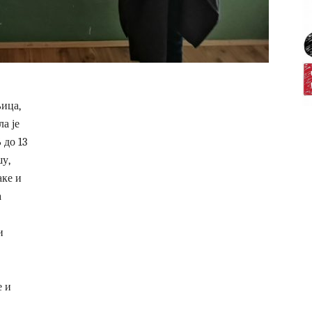
ица,
а је
 до 13
шу,
аке и
а
и
е и