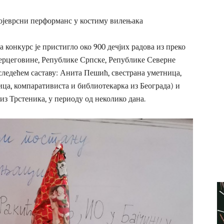
војеврсни перформанс у костиму вилењака
а конкурс је пристигло око 900 дечјих радова из преко
Херцеговине, Републике Српске, Републике Северне
 следећем саставу: Анита Пешић, свестрана уметница,
а, компаративиста и библиотекарка из Београда) и
из Трстеника, у периоду од неколико дана.