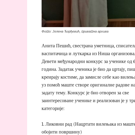
Фото: Јелена Ђорђевић, приватна архива
Анита Пешић, свестрана уметница, списатељ
васпитачица и луткарка из Ниша организовал
Девети међународни конкурс за ученике од 6
година. Задатак ученика је био да цртају, пи
креирају костиме, да замисле себе као вилењ
уз помоћ маште створе оригиналне радове н
задату тему. Конкурс је био отворен за све
заинтересоване ученике и реализован је у тр
категорије:
1. Ликовни рад (Нацртати вилењака из машт
обојити површину)