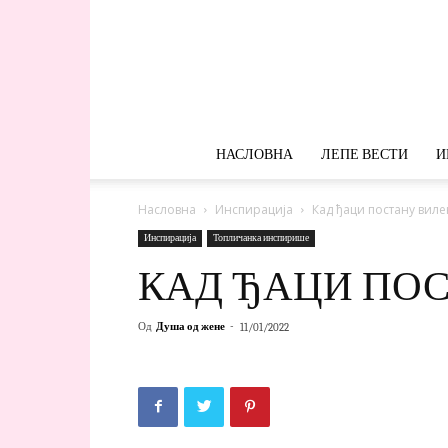
НАСЛОВНА
ЛЕПЕ ВЕСТИ
И
Насловна
Инспирација
Кад ђаци постану вил
Инспирација
Топличанка инспирише
КАД ЂАЦИ ПО
Од
Душа од жене
-
11/01/2022