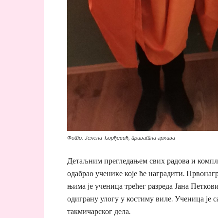
Фото: Јелена Ђорђевић, приватна архива
Детаљним прегледањем свих радова и компле
одабрао ученике које ће наградити. Првонаг
њима је ученица трећег разреда Јана Петковић
одиграну улогу у костиму виле. Ученица је с
такмичарског дела.