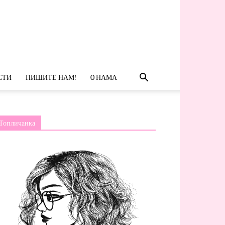
СТИ
ПИШИТЕ НАМ!
O НАМА
Топличанка