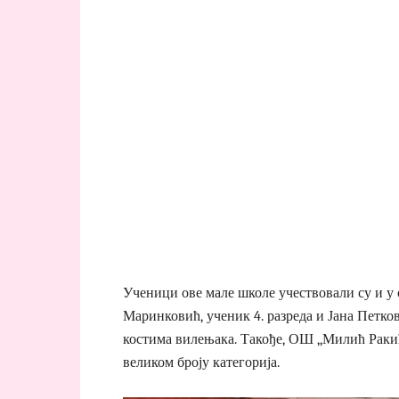
Ученици ове мале школе учествовали су и у 
Маринковић, ученик 4. разреда и Јана Петко
костима вилењака. Такође, ОШ ,,Милић Ракић
великом броју категорија.