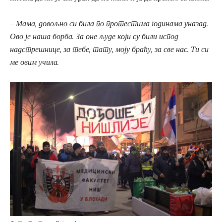
– Мама, довољно си била по протестима годинама уназад.
Ово је наша борба. За оне људе који су били испод
надстрешнице, за тебе, тату, моју браћу, за све нас. Ти си
ме овим учила.