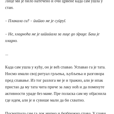
Лице ми је било натечено и очи црвене када сам ушла у
стан.
– Плакала си? – питао ме је супруг.
– Не, хладноћа ме је штипала за лице до зграде. Баш је
хладно.
…
Када сам ушла у кућу, он је већ спавао. Успавао га је тата.
Нисмо имали свој ритуал грљења, љубљења и разговора
пред спавање. Из тог разлога ме је и тражио, али је ипак
пристао да му тата чита приче за лаку ноћ и да поменуте
активности ураде без маме. Пре поласка сам му објаснила
где идем, али је и сувише мали да би схватио.
Посматрала сам га док мирно и безбрижно спава. У глави