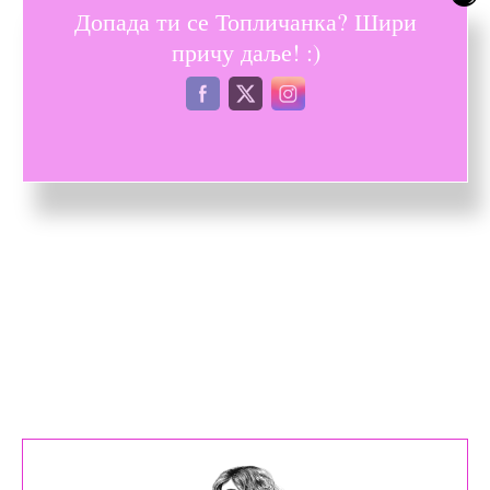
Допада ти се Топличанка? Шири
причу даље! :)