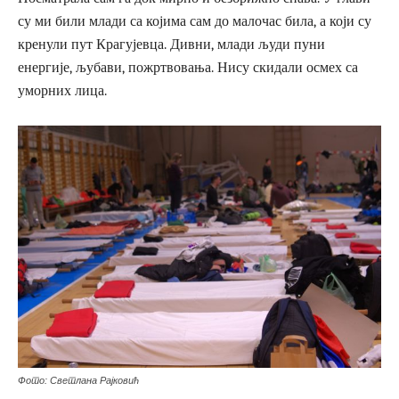
су ми били млади са којима сам до малочас била, а који су
кренули пут Крагујевца. Дивни, млади људи пуни
енергије, љубави, пожртвовања. Нису скидали осмех са
уморних лица.
Фото: Светлана Рајковић