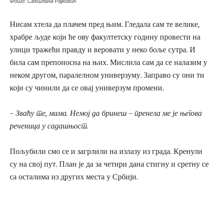
Фото: Светлана Рајковић
Нисам хтела да плачем пред њим. Гледала сам те велике,
храбре људе који ће ову факултетску годину провести на
улици тражећи правду и веровати у неко боље сутра. И
била сам препоносна на њих. Мислила сам да се налазим у
неком другом, паралелном универзуму. Заправо су они ти
који су чинили да се овај универзум промени.
– Зваћу те, мама. Немој да бринеш – пренела ме је његова
реченица у садашњост.
Пољубили смо се и загрлили на излазу из града. Кренули
су на свој пут. План је да за четири дана стигну и сретну се
са осталима из других места у Србији.