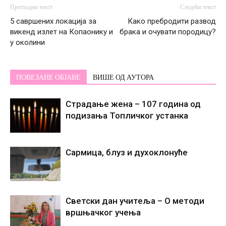
Претходни текст
Следећи текст
5 савршених локација за
Како пребродити развод
викенд излет на Копаонику и
брака и очувати породицу?
у околини
ПОВЕЗАНЕ ОБЈАВЕ
ВИШЕ ОД АУТОРА
Страдање жена – 107 година од
подизања Топличког устанка
Сармица, блуз и духоклонуће
Светски дан учитеља – О методи
вршњачког учења