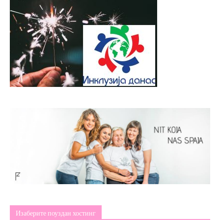
Изаберите поуздан хостинг