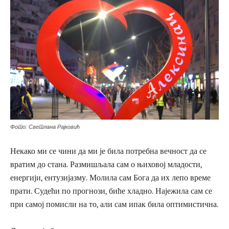
Фото: Светлана Рајковић
Некако ми се чини да ми је била потребна вечност да се
вратим до стана. Размишљала сам о њиховој младости,
енергији, ентузијазму. Молила сам Бога да их лепо време
прати. Судећи по прогнози, биће хладно. Најежила сам се
при самој помисли на то, али сам ипак била оптимистична.