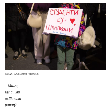
Фото: Светлана Рајковић
– Мама,
где си ми
оставила
ранац?