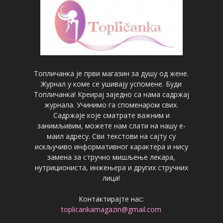
Топличанка је први магазин за душу од жене.
Журнал у коме се ушивају успомене. Буди
Топличанка! Креирај заједно са нама садржај
журнала. Учинимо га споменаром свих.
Садржаје које сматрате важним и
занимљивим, можете нам слати на нашу е-
маил адресу. Сви текстови на сајту су
искључиво информативног карактера и нису
замена за стручно мишљење лекара,
нутрициониста, инжењера и других стручних
лица!
Контактирајте нас:
toplicankamagazin@gmail.com