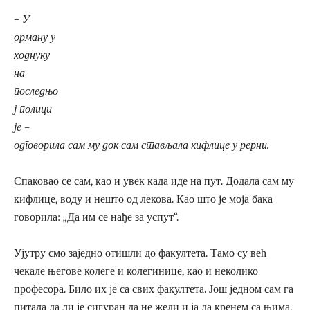
– У
орману у
ходнуку
на
последњо
ј полици
је –
одговорила сам му док сам стављала кифлице у рерни.
Спаковао се сам, као и увек када иде на пут. Додала сам му
кифлице, воду и нешто од лекова. Као што је моја бака
говорила: „Да им се нађе за успут“.
Ујутру смо заједно отишли до факултета. Тамо су већ
чекале његове колеге и колегинице, као и неколико
професора. Било их је са свих факултета. Још једном сам га
питала да ли је сигуран да не жели и ја да кренем са њима.