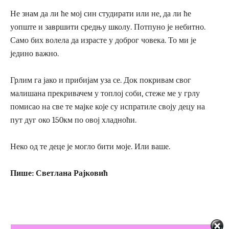
Не знам да ли ће мој син студирати или не, да ли ће
уопште и завршити средњу школу. Потпуно је небитно.
Само бих волела да израсте у доброг човека. То ми је
једино важно.
Грлим га јако и прибијам уза се. Док покривам свог
малишана прекривачем у топлој соби, стеже ме у грлу
помисао на све те мајке које су испратиле своју децу на
пут дуг око 150км по овој хладноћи.
Неко од те деце је могло бити моје. Или ваше.
Пише: Светлана Рајковић