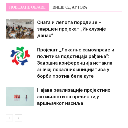
ПОВЕЗАНЕ ОБЈАВЕ
ВИШЕ ОД АУТОРА
Снага и лепота породице –
завршен пројекат „Инклузије
данас“
Пројекат „Локалне самоуправе и
политика подстицаја рађања“:
Завршна конференција истакла
значај локалних иницијатива у
борби против беле куге
Најава реализације пројектних
активности за превенцију
вршњачког насиља