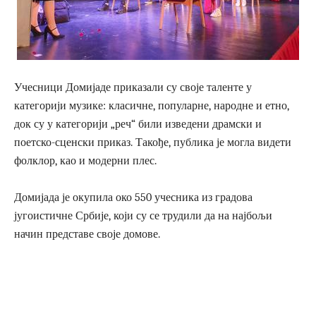
Учесници Домијаде приказали су своје таленте у
категорији музике: класичне, популарне, народне и етно,
док су у категорији „реч“ били изведени драмски и
поетско-сценски приказ. Такође, публика је могла видети
фолклор, као и модерни плес.
Домијада је окупила око 550 учесника из градова
југоистичне Србије, који су се трудили да на најбољи
начин представе своје домове.