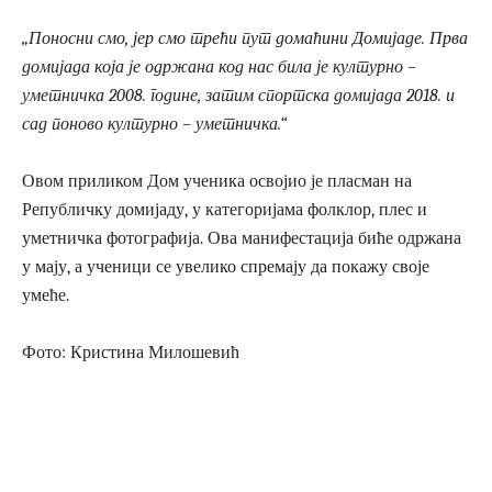
„Поносни смо, јер смо трећи пут домаћини Домијаде. Прва
домијада која је одржана код нас била је културно –
уметничка 2008. године, затим спортска домијада 2018. и
сад поново културно – уметничка.“
Овом приликом Дом ученика освојио је пласман на
Републичку домијаду, у категоријама фолклор, плес и
уметничка фотографија. Ова манифестација биће одржана
у мају, а ученици се увелико спремају да покажу своје
умеће.
Фото: Кристина Милошевић