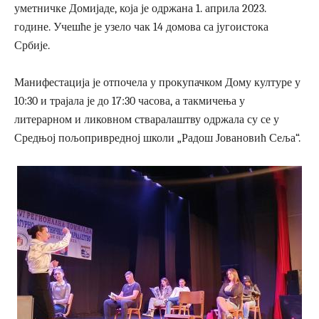
уметничке Домијаде, која је одржана 1. априла 2023.
године. Учешће је узело чак 14 домова са југоистока
Србије.
Манифестација је отпочела у прокупачком Дому културе у
10:30 и трајала је до 17:30 часова, а такмичења у
литерарном и ликовном стваралаштву одржала су се у
Средњој пољопривредној школи „Радош Јовановић Сеља“.