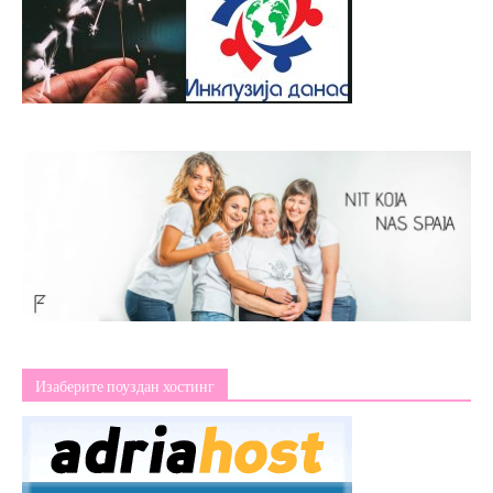
Изаберите поуздан хостинг