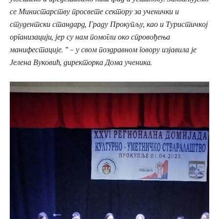
се Министарству просвете сектору за ученички и
студентски стандард, Граду Прокупљу, као и Туристичкој
организацији, јер су нам помогли око спровођења
манифестације. “ – у свом поздравном говору изјавила је
Јелена Вуковић, директорка Дома ученика.