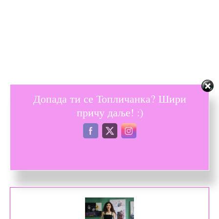
Допада ти се Топличанка? Шири
причу даље! :)