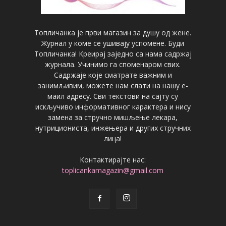
Топличанка је први магазин за душу од жене.
Журнал у коме се ушивају успомене. Буди
Топличанка! Креирај заједно са нама садржај
журнала. Учинимо га споменаром свих.
Садржаје које сматрате важним и
занимљивим, можете нам слати на нашу е-
маил адресу. Сви текстови на сајту су
искључиво информативног карактера и нису
замена за стручно мишљење лекара,
нутрициониста, инжењера и других стручних
лица!
Контактирајте нас:
toplicankamagazin@gmail.com