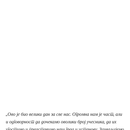
„Ово је био велики дан за све нас. Огромна нам је част, али
и одговорност да дочекамо оволики број учесника, да их
угостимо и представимо наш град и установу. Захваљујемо