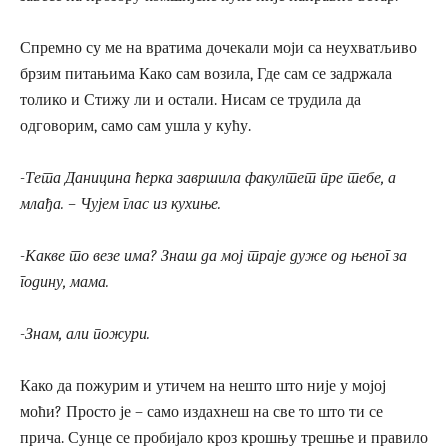
Спремно су ме на вратима дочекали моји са неухватљиво
брзим питањима Како сам возила, Где сам се задржала
толико и Стижу ли и остали. Нисам се трудила да
одговорим, само сам ушла у кућу.
-Тета Даницина ћерка завршила факултет пре тебе, а
млађа. – Чујем глас из кухиње.
-Какве то везе има? Знаш да мој траје дуже од њеног за
годину, мама.
-Знам, али пожури.
Како да пожурим и утичем на нешто што није у мојој
моћи? Просто је – само издахнеш на све то што ти се
прича. Сунце се пробијало кроз крошњу трешње и правило