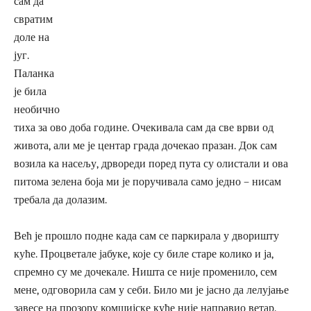
сам да
свратим
доле на
југ.
Паланка
је била
необично
тиха за ово доба године. Очекивала сам да све врви од
живота, али ме је центар града дочекао празан. Док сам
возила ка насељу, дрвореди поред пута су олистали и ова
питома зелена боја ми је поручивала само једно – нисам
требала да долазим.
Већ је прошло подне када сам се паркирала у дворишту
куће. Процветале јабуке, које су биле старе колико и ја,
спремно су ме дочекале. Ништа се није променило, сем
мене, одговорила сам у себи. Било ми је јасно да лелујање
завесе на прозору комшијске куће није направио ветар.