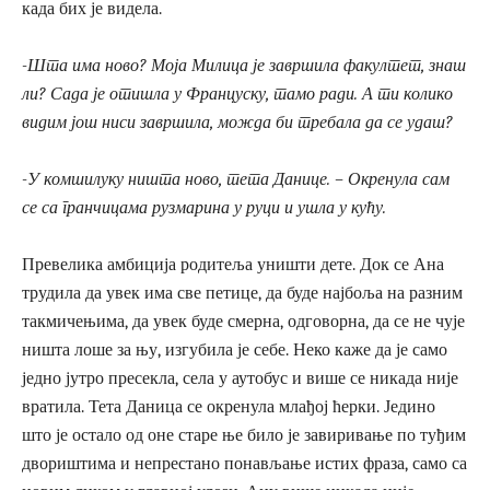
када бих је видела.
-Шта има ново? Моја Милица је завршила факултет, знаш
ли? Сада је отишла у Француску, тамо ради. А ти колико
видим још ниси завршила, можда би требала да се удаш?
-У комшилуку ништа ново, тета Данице. – Окренула сам
се са гранчицама рузмарина у руци
и ушла у кућу.
Превелика амбиција родитеља уништи дете. Док се Ана
трудила да увек има све петице, да буде најбоља на разним
такмичењима, да увек буде смерна, одговорна, да се не чује
ништа лоше за њу, изгубила је себе. Неко каже да је само
једно јутро пресекла, села у аутобус и више се никада није
вратила. Тета Даница се окренула млађој ћерки. Једино
што је остало од оне старе ње било је завиривање по туђим
двориштима и непрестано понављање истих фраза, само са