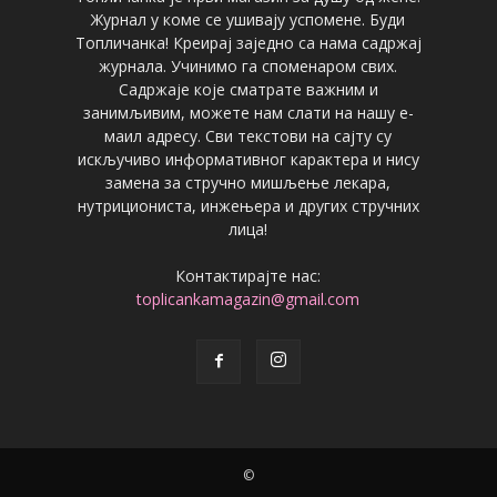
Журнал у коме се ушивају успомене. Буди
Топличанка! Креирај заједно са нама садржај
журнала. Учинимо га споменаром свих.
Садржаје које сматрате важним и
занимљивим, можете нам слати на нашу е-
маил адресу. Сви текстови на сајту су
искључиво информативног карактера и нису
замена за стручно мишљење лекара,
нутрициониста, инжењера и других стручних
лица!
Контактирајте нас:
toplicankamagazin@gmail.com
©