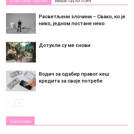
ПОВЕЗАНЕ ОБЈАВЕ
ВИШЕ ОД АУТОРА
Расветљени злочини – Свако, ко је
нико, једном постане некo
Дотукли су ме снови
Водич за одабир правог кеш
кредита за своје потребе
Топличанка