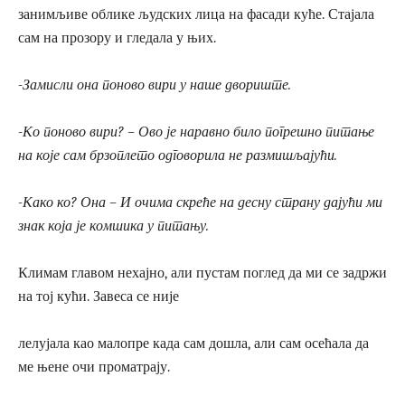
занимљиве облике људских лица на фасади куће. Стајала
сам на прозору и гледала у њих.
-Замисли она поново вири у наше двориште.
-Ко поново вири? – Ово је наравно било погрешно питање
на које сам брзоплето одговорила не размишљајући.
-Како ко? Она – И очима скреће на десну страну дајући ми
знак која је комшика у питању.
Климам главом нехајно, али пустам поглед да ми се задржи
на тој кући. Завеса се није
лелујала као малопре када сам дошла, али сам осећала да
ме њене очи проматрају.