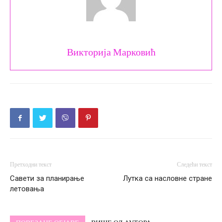
Викторија Марковић
Претходни текст
Следећи текст
Савети за планирање
Лутка са насловне стране
летовања