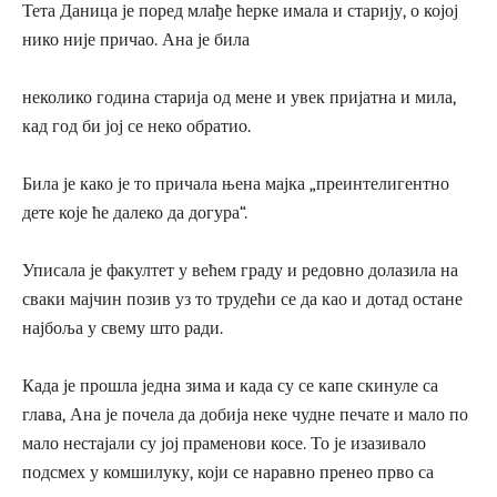
Тета Даница је поред млађе ћерке имала и старију, о којој
нико није причао. Ана је била
неколико година старија од мене и увек пријатна и мила,
кад год би јој се неко обратио.
Била је како је то причала њена мајка „преинтелигентно
дете које ће далеко да догура“.
Уписала је факултет у већем граду и редовно долазила на
сваки мајчин позив уз то трудећи се да као и дотад остане
најбоља у свему што ради.
Када је прошла једна зима и када су се капе скинуле са
глава, Ана је почела да добија неке чудне печате и мало по
мало нестајали су јој праменови косе. То је изазивало
подсмех у комшилуку, који се наравно пренео прво са