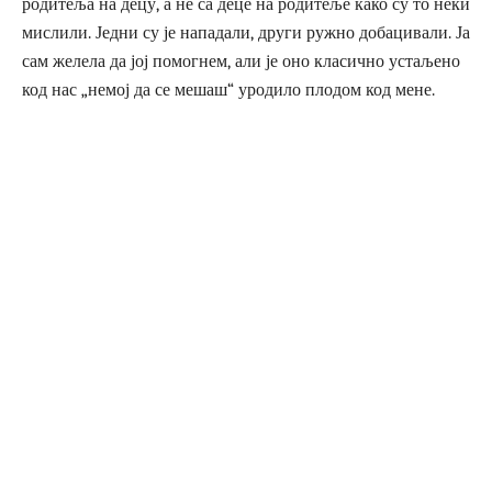
родитеља на децу, а не са деце на родитеље како су то неки
мислили. Једни су је нападали, други ружно добацивали. Ја
сам желела да јој помогнем, али је оно класично устаљено
код нас „немој да се мешаш“ уродило плодом код мене.