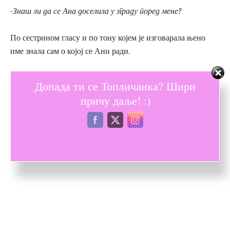
-Знаш ли да се Ана доселила у зграду поред мене?
По сестрином гласу и по тону којем је изговарала њено
име знала сам о којој се Ани ради.
-Стварно? – Спустила сам шољу на тацну и погледала са
Допада ти се Топличанка? Шири
терасе у зграду преко пута.
причу даље! :)
-Да, ту је са мужем и сином.
Поподне сам је срела како са осмехом гура дечија колица.
Поново је имала косу.