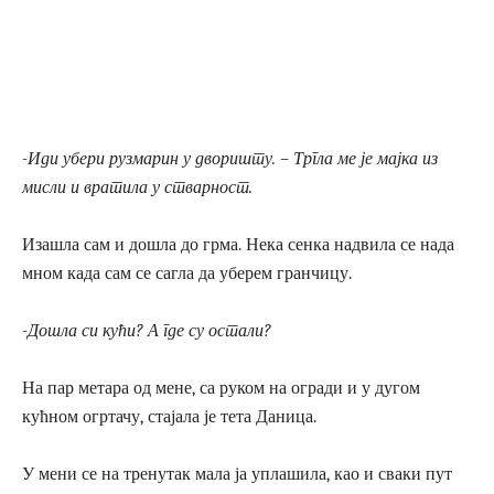
-Иди убери рузмарин у дворишту. – Тргла ме је мајка из
мисли и вратила у стварност.
Изашла сам и дошла до грма. Нека сенка надвила се нада
мном када сам се сагла да уберем гранчицу.
-Дошла си кући? А где су остали?
На пар метара од мене, са руком на огради и у дугом
кућном огртачу, стајала је тета Даница.
У мени се на тренутак мала ја уплашила, као и сваки пут