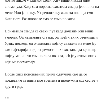
новим ликом у главној улози. Ану више никада није
споменула. Када сам порасла схватила сам да је личила на
мене. Или ја на њу. У преплитању живота она и ја смо
биле исте. Разликовале смо се само по коси.
Приметила сам да се сваки пут када долазим још више
уморим. Од немењања ствари, од прећутаних реченица и
брзих погледа, од очекивања која су сваљена на мене јер
сам најстарија и од непремостивих схватања да кривица
није у мени што сам постала оваква, већ је у очима оних
који ме посматрају.
После свих поновљених прича одлучила сам да се
поздравим са њима пре времена и продужим код сестре у
други град.
***